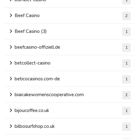
1
Beef Casino
2
Beef Casino (3)
1
beefcasino-offiziell.de
1
betcollect-casino
1
beticocasinos.com-de
1
biaicakewomenscooperative.com
2
bijoucoffee.co.uk
1
bilbosurfshop.co.uk
1