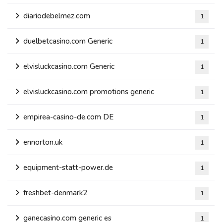
diariodebelmez.com
1
duelbetcasino.com Generic
1
elvisluckcasino.com Generic
1
elvisluckcasino.com promotions generic
1
empirea-casino-de.com DE
1
ennorton.uk
1
equipment-statt-power.de
1
freshbet-denmark2
1
ganecasino.com generic es
1