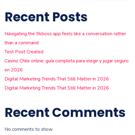
Recent Posts
Navigating the 9kboss app feels like a conversation rather
than a command
Test Post Created
Casino Chile online: guía completa para elegir y jugar seguro
en 2026
Digital Marketing Trends That Still Matter in 2026
Digital Marketing Trends That Still Matter in 2026
Recent Comments
No comments to show.