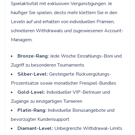
Spielaktivität mit exklusiven Vergünstigungen. Je
häufiger Sie spielen, desto mehr klettern Sie in den
Leveln auf und erhalten von individuellen Prämien,
schnelleren Withdrawals und zugewiesenen Account-
Managern.
Bronze-Rang:
Jede Woche Einzahlungs-Boni und
Zugriff zu besonderen Tournaments
Silber-Level:
Gesteigerte Rückvergütungs-
Prozentsätze sowie monatlicher Freispiel-Bundles
Gold-Level:
Individueller VIP-Betreuer und
Zugänge zu einzigartigen Turnieren
Platin-Rang:
Individuelle Bonusangebote und
bevorzugter Kundensupport
Diamant-Level:
Unbegrenzte Withdrawal-Limits