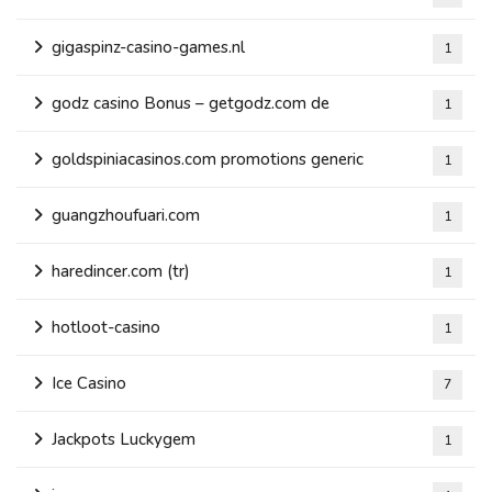
gigaspinz-casino-games.nl
1
godz casino Bonus – getgodz.com de
1
goldspiniacasinos.com promotions generic
1
guangzhoufuari.com
1
haredincer.com (tr)
1
hotloot-casino
1
Ice Casino
7
Jackpots Luckygem
1