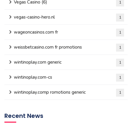
Vegas Casino (6)
1
vegas-casino-hero.nl
1
wageoncasinos.com fr
1
weissbetcasino.com fr promotions
1
wintinoplay.com generic
1
wintinoplay.com-cs
1
wintinoplay.comp romotions generic
1
Recent News