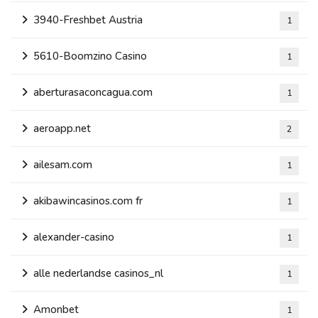
3940-Freshbet Austria
1
5610-Boomzino Casino
1
aberturasaconcagua.com
1
aeroapp.net
2
ailesam.com
1
akibawincasinos.com fr
1
alexander-casino
1
alle nederlandse casinos_nl
1
Amonbet
1