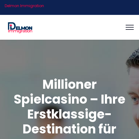
Delmon Immigration
Millioner
Spielcasino – Ihre
Erstklassige-
Destination für