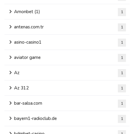
Amonbet (1)
1
antenas.com.tr
1
asino-casino1
1
aviator game
1
Az
1
Az 312
1
bar-salsa.com
1
bayern1-radioclub.de
1
bdmbet-casino