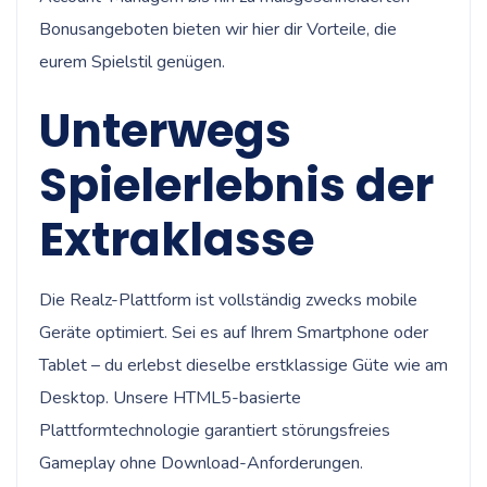
Bonusangeboten bieten wir hier dir Vorteile, die
eurem Spielstil genügen.
Unterwegs
Spielerlebnis der
Extraklasse
Die Realz-Plattform ist vollständig zwecks mobile
Geräte optimiert. Sei es auf Ihrem Smartphone oder
Tablet – du erlebst dieselbe erstklassige Güte wie am
Desktop. Unsere HTML5-basierte
Plattformtechnologie garantiert störungsfreies
Gameplay ohne Download-Anforderungen.