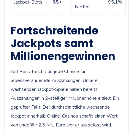
Jackpot-Slots
85+
95,1%
NetEnt
Fortschreitende
Jackpots samt
Millionengewinnen
Auf Realz besitzt du jede Chance für
lebensverändernde Auszahlungen. Unsere
wachsenden Jackpot-Spiele haben bereits
Auszahlungen in 2-stelliger Millionenhöhe erzielt. Ein
geprüfter Fakt: Der durchschnittliche wachsende
Jackpot innerhalb Online-Casinos schafft einen Wert
von ungefähr 2,3 Mill. Euro, vor er ausgelöst wird.