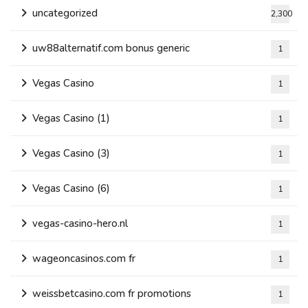
uncategorized
2,300
uw88alternatif.com bonus generic
1
Vegas Casino
1
Vegas Casino (1)
1
Vegas Casino (3)
1
Vegas Casino (6)
1
vegas-casino-hero.nl
1
wageoncasinos.com fr
1
weissbetcasino.com fr promotions
1