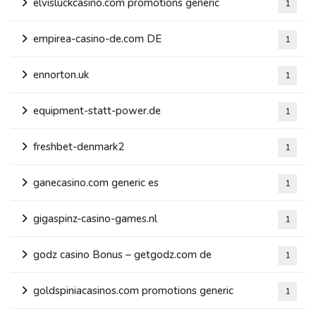
elvisluckcasino.com promotions generic
1
empirea-casino-de.com DE
1
ennorton.uk
1
equipment-statt-power.de
1
freshbet-denmark2
1
ganecasino.com generic es
1
gigaspinz-casino-games.nl
1
godz casino Bonus – getgodz.com de
1
goldspiniacasinos.com promotions generic
1