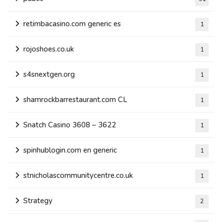
retimbacasino.com generic es
1
rojoshoes.co.uk
1
s4snextgen.org
1
shamrockbarrestaurant.com CL
1
Snatch Casino 3608 – 3622
1
spinhublogin.com en generic
1
stnicholascommunitycentre.co.uk
1
Strategy
2