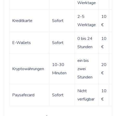
Werktage
2-5
10
Kreditkarte
Sofort
Ko
Werktage
€
0 bis 24
10
E-Wallets
Sofort
Ge
Stunden
€
ein bis
10-30
20
Kryptowährungen
zwei
Gr
Minuten
€
Stunden
Nicht
10
Paysafecard
Sofort
Gr
verfügbar
€