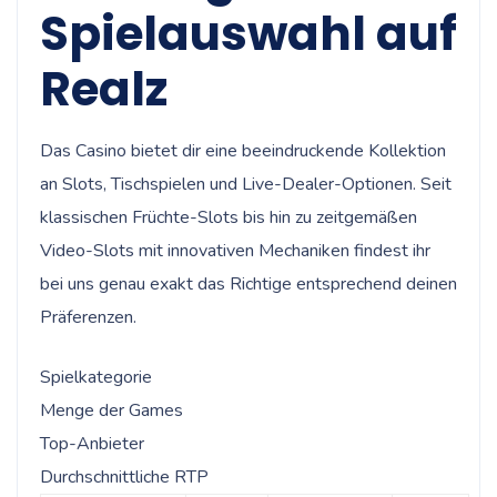
Spielauswahl auf
Realz
Das Casino bietet dir eine beeindruckende Kollektion
an Slots, Tischspielen und Live-Dealer-Optionen. Seit
klassischen Früchte-Slots bis hin zu zeitgemäßen
Video-Slots mit innovativen Mechaniken findest ihr
bei uns genau exakt das Richtige entsprechend deinen
Präferenzen.
Spielkategorie
Menge der Games
Top-Anbieter
Durchschnittliche RTP