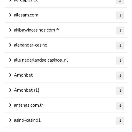
2
ailesam.com
1
akibawincasinos.com fr
1
alexander-casino
1
alle nederlandse casinos_nl
1
Amonbet
1
Amonbet (1)
1
antenas.com.tr
1
asino-casino1
1