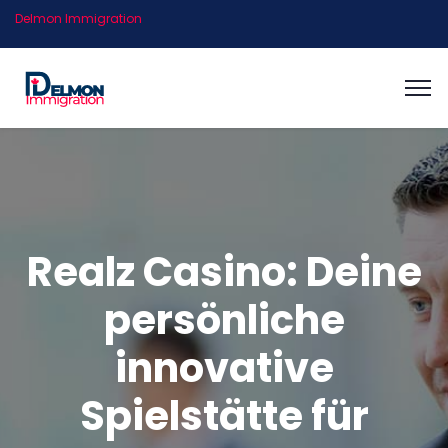
Delmon Immigration
Realz Casino: Deine
persönliche
innovative
Spielstätte für