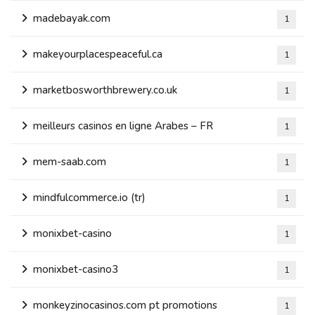
madebayak.com
1
makeyourplacespeaceful.ca
1
marketbosworthbrewery.co.uk
1
meilleurs casinos en ligne Arabes – FR
1
mem-saab.com
1
mindfulcommerce.io (tr)
1
monixbet-casino
1
monixbet-casino3
1
monkeyzinocasinos.com pt promotions
1