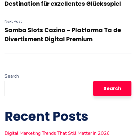
Destination für exzellentes Glücksspiel
Next Post
Samba Slots Cazino – Platforma Ta de
Divertisment Digital Premium
Search
Search
Recent Posts
Digital Marketing Trends That Still Matter in 2026