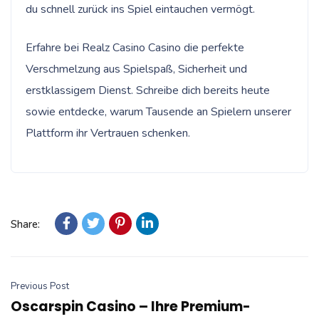
du schnell zurück ins Spiel eintauchen vermögt.
Erfahre bei Realz Casino Casino die perfekte
Verschmelzung aus Spielspaß, Sicherheit und
erstklassigem Dienst. Schreibe dich bereits heute
sowie entdecke, warum Tausende an Spielern unserer
Plattform ihr Vertrauen schenken.
Share:
Previous Post
Oscarspin Casino – Ihre Premium-