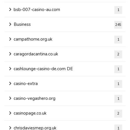
bsb-007-casino-au.com
1
Business
245
campathome.org.uk
1
caragordacantina.co.uk
2
cashlounge-casino-de.com DE
1
casino-extra
1
casino-vegashero.org
1
casinopage.co.uk
2
chrisdaviesmep.org.uk
1