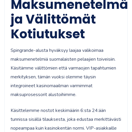
Maksumenetelmä
ja Välittömät
Kotiutukset
Spingrande-alusta hyväksyy laajaa valikoimaa
maksumenetelmiä suomalaisten pelaajien toiveisiin.
Käsitämme välittömien että varmaojen tapahtumien
merkityksen, tämän vuoksi olemme täysin
integroineet kasinomaailman varmimmat
maksuprosessorit alustoihimme.
Käsittelemme nostot keskimäärin 6:sta 24:ään
tunnissa sisällä tilauksesta, joka edustaa merkittävästi
nopeampaa kuin kasinokentän normi. VIP-asiakkaille