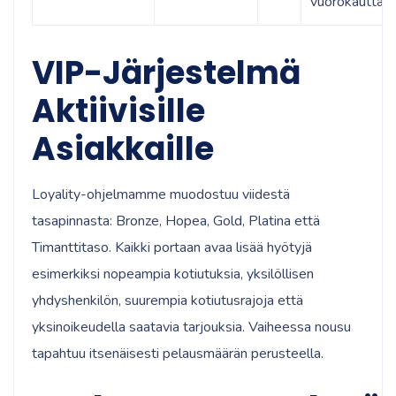
vuorokautta
VIP-Järjestelmä
Aktiivisille
Asiakkaille
Loyality-ohjelmamme muodostuu viidestä
tasapinnasta: Bronze, Hopea, Gold, Platina että
Timanttitaso. Kaikki portaan avaa lisää hyötyjä
esimerkiksi nopeampia kotiutuksia, yksilöllisen
yhdyshenkilön, suurempia kotiutusrajoja että
yksinoikeudella saatavia tarjouksia. Vaiheessa nousu
tapahtuu itsenäisesti pelausmäärän perusteella.