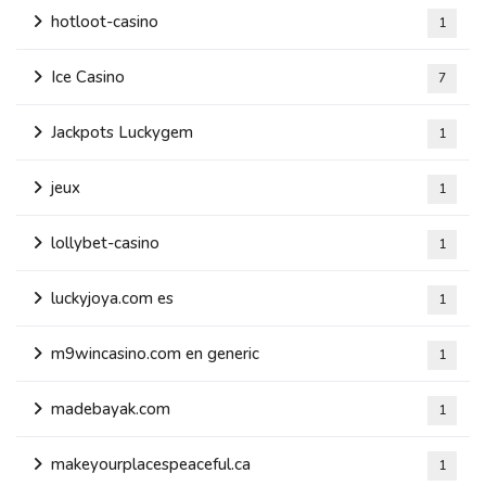
hotloot-casino
1
Ice Casino
7
Jackpots Luckygem
1
jeux
1
lollybet-casino
1
luckyjoya.com es
1
m9wincasino.com en generic
1
madebayak.com
1
makeyourplacespeaceful.ca
1