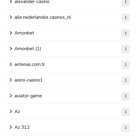
alexander-casino
1
alle nederlandse casinos_nl
1
Amonbet
1
Amonbet (1)
1
antenas.com.tr
1
asino-casino1
1
aviator game
1
Az
1
Az 312
1