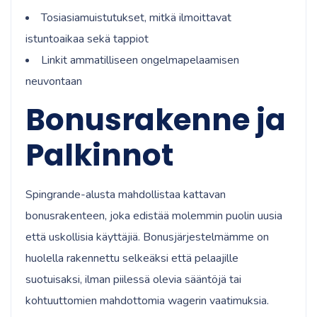
Tosiasiamuistutukset, mitkä ilmoittavat
istuntoaikaa sekä tappiot
Linkit ammatilliseen ongelmapelaamisen
neuvontaan
Bonusrakenne ja
Palkinnot
Spingrande-alusta mahdollistaa kattavan
bonusrakenteen, joka edistää molemmin puolin uusia
että uskollisia käyttäjiä. Bonusjärjestelmämme on
huolella rakennettu selkeäksi että pelaajille
suotuisaksi, ilman piilessä olevia sääntöjä tai
kohtuuttomien mahdottomia wagerin vaatimuksia.