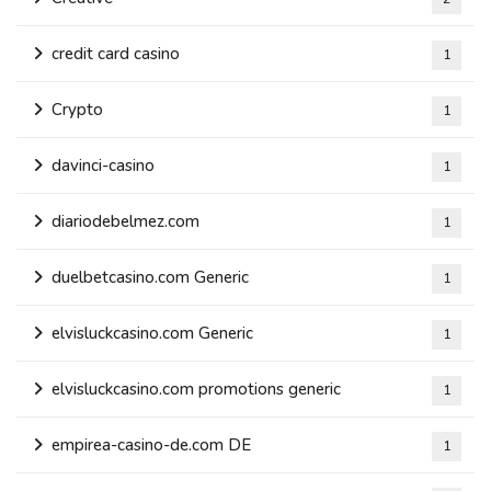
credit card casino
1
Crypto
1
davinci-casino
1
diariodebelmez.com
1
duelbetcasino.com Generic
1
elvisluckcasino.com Generic
1
elvisluckcasino.com promotions generic
1
empirea-casino-de.com DE
1