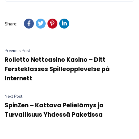
Share:
Previous Post
Rolletto Nettcasino Kasino – Ditt
Førsteklasses Spilleopplevelse på
Internett
Next Post
SpinZen – Kattava Pelielämys ja
Turvallisuus Yhdessä Paketissa