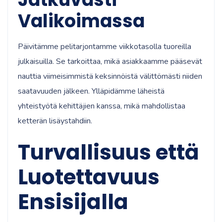
Valikoimassa
Päivitämme pelitarjontamme viikkotasolla tuoreilla
julkaisuilla. Se tarkoittaa, mikä asiakkaamme pääsevät
nauttia viimeisimmistä keksinnöistä välittömästi niiden
saatavuuden jälkeen. Ylläpidämme läheistä
yhteistyötä kehittäjien kanssa, mikä mahdollistaa
ketterän lisäystahdiin.
Turvallisuus että
Luotettavuus
Ensisijalla