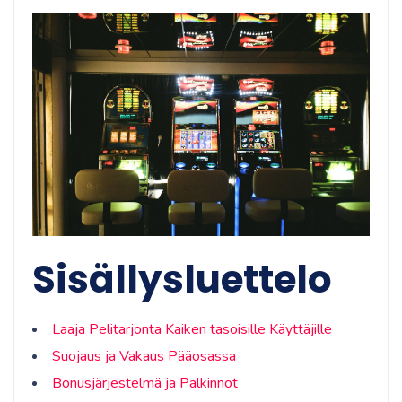
Sisällysluettelo
Laaja Pelitarjonta Kaiken tasoisille Käyttäjille
Suojaus ja Vakaus Pääosassa
Bonusjärjestelmä ja Palkinnot