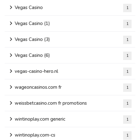
Vegas Casino
1
Vegas Casino (1)
1
Vegas Casino (3)
1
Vegas Casino (6)
1
vegas-casino-hero.nl
1
wageoncasinos.com fr
1
weissbetcasino.com fr promotions
1
wintinoplay.com generic
1
wintinoplay.com-cs
1