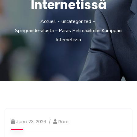
Internetissä
Accueil
uncategorized
Spingrande-alusta – Paras Pelimaailman Kumppani
Internetissä
June 23, 2026
Root