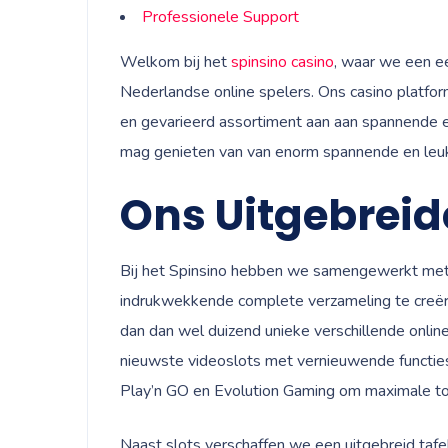
Professionele Support
Welkom bij het
spinsino casino
, waar we een ee
Nederlandse online spelers. Ons casino platfo
en gevarieerd assortiment aan aan spannende e
mag genieten van van enorm spannende en leu
Ons Uitgebrei
Bij het Spinsino hebben we samengewerkt met
indrukwekkende complete verzameling te creër
dan dan wel duizend unieke verschillende online
nieuwste videoslots met vernieuwende functies
Play’n GO en Evolution Gaming om maximale to
Naast slots verschaffen we een uitgebreid tafel