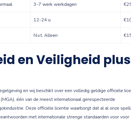
ormaal
3-7 werk werkdagen
€2
12-24 u
€1
N.v.t. Alleen
€1
d en Veiligheid plus
gelgeving en wij beschikt over een volledig geldige officiële lice
y (MGA), één van de meest internationaal gerespecteerde
kindustrie. Deze officiële licentie waarborgt dat al al onze spel
we beantwoorden met internationale strenge standaarden voor voor