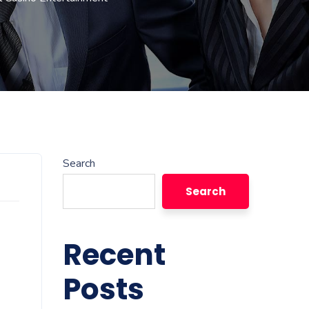
Search
Search
Recent
Posts