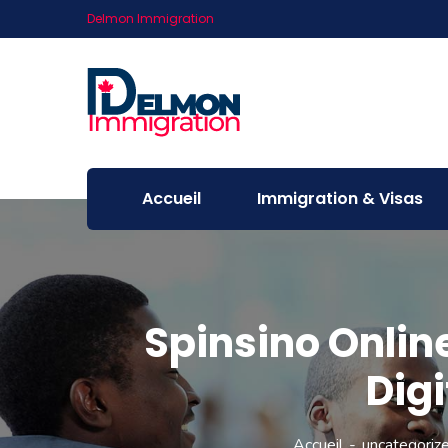
Delmon Immigration
Accueil
Immigration & Visas
Spinsino Onlin
Dig
Accueil
uncategoriz