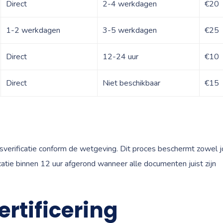
Direct
2-4 werkdagen
€20
1-2 werkdagen
3-5 werkdagen
€25
Direct
12-24 uur
€10
Direct
Niet beschikbaar
€15
sverificatie conform de wetgeving. Dit proces beschermt zowel j
icatie binnen 12 uur afgerond wanneer alle documenten juist zijn
ertificering