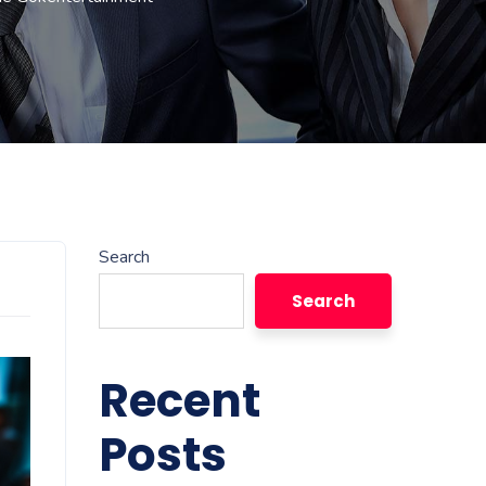
Search
Search
Recent
Posts