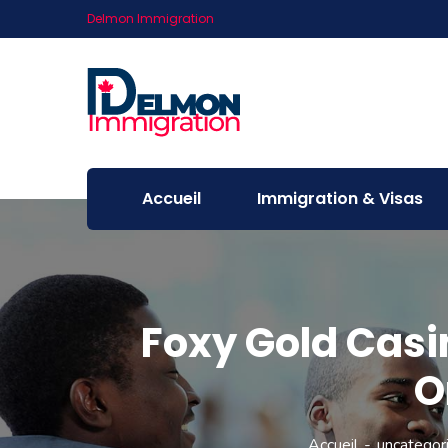
Delmon Immigration
Accueil
Immigration & Visas
Foxy Gold Cas
O
Accueil
uncategor