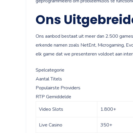
geprogrammeerd om probleemloos te functioner
Ons Uitgebreide
Ons aanbod bestaat uit meer dan 2.500 games
erkende namen zoals NetEnt, Microgaming, Evo
elk game dat we presenteren voldoet aan interna
Spelcategorie
Aantal Titels
Populairste Providers
RTP Gemiddelde
Video Slots
1.800+
Live Casino
350+