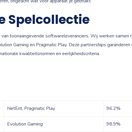
en, ongeacht wat voor apparaat je gebruikt.
 Spelcollectie
 van toonaangevende softwareleveranciers. Wij werken samen 
lution Gaming en Pragmatic Play. Deze partnerships garanderen 
tionale kwaliteitsnormen en eerlijkheidscriteria.
NetEnt, Pragmatic Play
96.2%
Evolution Gaming
98.9%