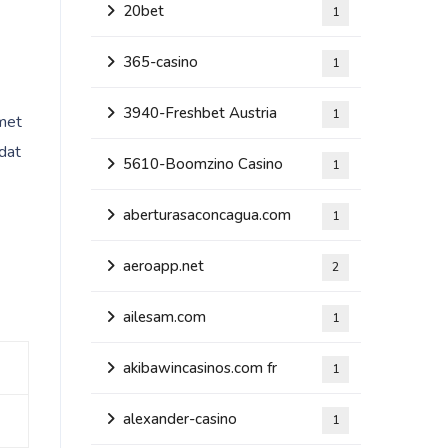
20bet
1
365-casino
1
3940-Freshbet Austria
1
met
dat
5610-Boomzino Casino
1
aberturasaconcagua.com
1
aeroapp.net
2
ailesam.com
1
akibawincasinos.com fr
1
alexander-casino
1