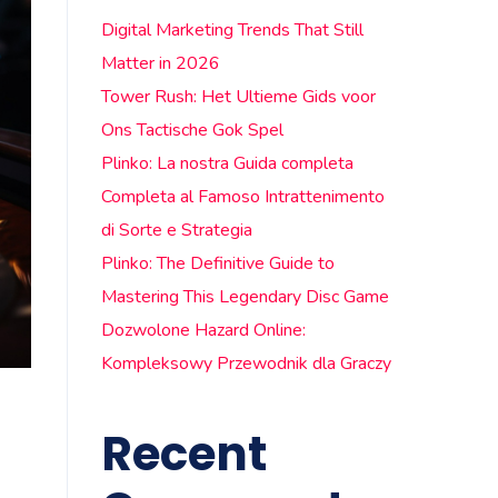
Digital Marketing Trends That Still
Matter in 2026
Tower Rush: Het Ultieme Gids voor
Ons Tactische Gok Spel
Plinko: La nostra Guida completa
Completa al Famoso Intrattenimento
di Sorte e Strategia
Plinko: The Definitive Guide to
Mastering This Legendary Disc Game
Dozwolone Hazard Online:
Kompleksowy Przewodnik dla Graczy
Recent