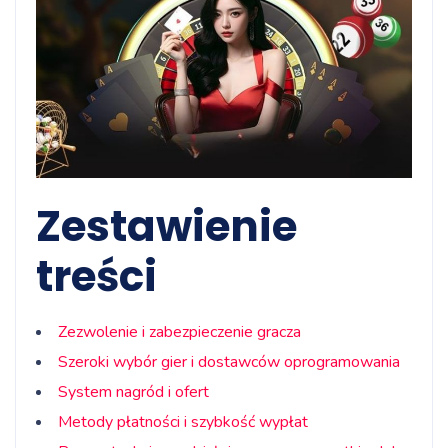
Zestawienie
treści
Zezwolenie i zabezpieczenie gracza
Szeroki wybór gier i dostawców oprogramowania
System nagród i ofert
Metody płatności i szybkość wypłat