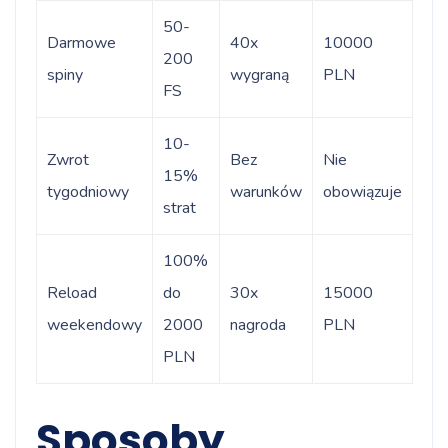
50-
Darmowe
40x
10000
200
spiny
wygraną
PLN
FS
10-
Zwrot
Bez
Nie
15%
tygodniowy
warunków
obowiązuje
strat
100%
Reload
do
30x
15000
weekendowy
2000
nagroda
PLN
PLN
Sposoby