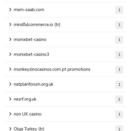
mem-saab.com
1
mindfulcommerce.io (tr)
1
monixbet-casino
1
monixbet-casino3
1
monkeyzinocasinos.com pt promotions
1
natplanforum.org.uk
1
nesrf.org.uk
2
non UK casino
1
Olga Turkey (tr)
1