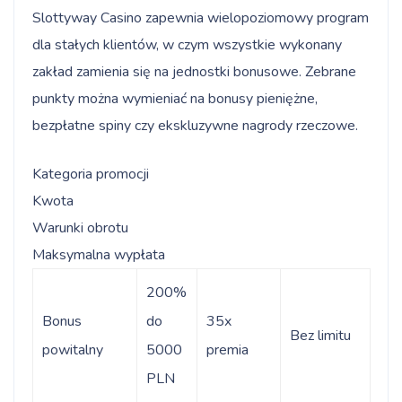
Slottyway Casino zapewnia wielopoziomowy program
dla stałych klientów, w czym wszystkie wykonany
zakład zamienia się na jednostki bonusowe. Zebrane
punkty można wymieniać na bonusy pieniężne,
bezpłatne spiny czy ekskluzywne nagrody rzeczowe.
Kategoria promocji
Kwota
Warunki obrotu
Maksymalna wypłata
200%
Bonus
do
35x
Bez limitu
powitalny
5000
premia
PLN