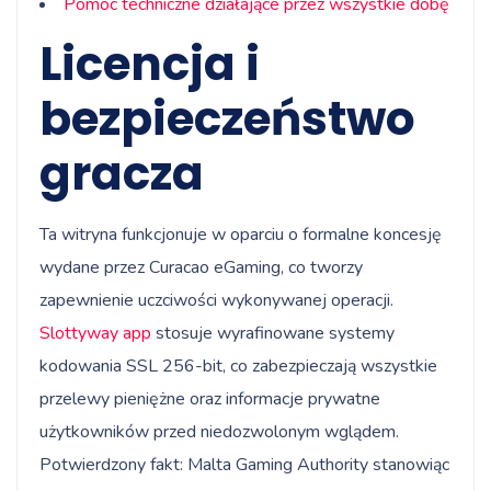
Pomoc techniczne działające przez wszystkie dobę
Licencja i
bezpieczeństwo
gracza
Ta witryna funkcjonuje w oparciu o formalne koncesję
wydane przez Curacao eGaming, co tworzy
zapewnienie uczciwości wykonywanej operacji.
Slottyway app
stosuje wyrafinowane systemy
kodowania SSL 256-bit, co zabezpieczają wszystkie
przelewy pieniężne oraz informacje prywatne
użytkowników przed niedozwolonym wglądem.
Potwierdzony fakt: Malta Gaming Authority stanowiąc