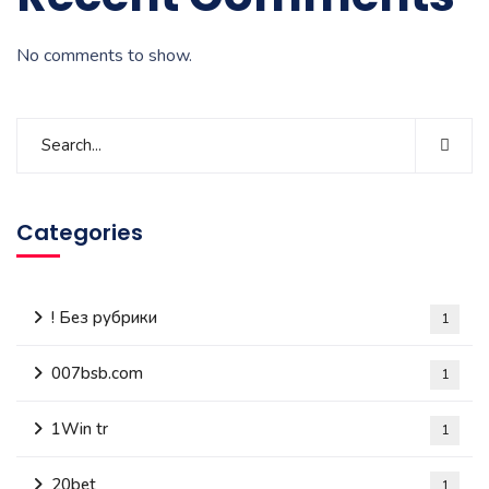
No comments to show.
Categories
! Без рубрики
1
007bsb.com
1
1Win tr
1
20bet
1