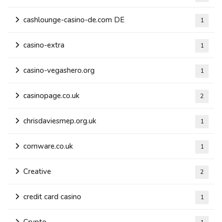
cashlounge-casino-de.com DE
1
casino-extra
1
casino-vegashero.org
1
casinopage.co.uk
2
chrisdaviesmep.org.uk
1
cornware.co.uk
1
Creative
2
credit card casino
1
Crypto