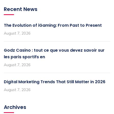
Recent News
The Evolution of iGaming: From Past to Present
August 7, 2026
Godz Casino : tout ce que vous devez savoir sur
les paris sportifs en
August 7, 2026
Digital Marketing Trends That Still Matter in 2026
August 7, 2026
Archives