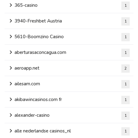
365-casino
1
3940-Freshbet Austria
1
5610-Boomzino Casino
1
aberturasaconcagua.com
1
aeroapp.net
2
ailesam.com
1
akibawincasinos.com fr
1
alexander-casino
1
alle nederlandse casinos_nl
1