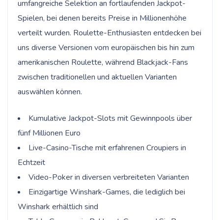
umfangreiche Selektion an fortlaufenden Jackpot-
Spielen, bei denen bereits Preise in Millionenhöhe
verteilt wurden. Roulette-Enthusiasten entdecken bei
uns diverse Versionen vom europäischen bis hin zum
amerikanischen Roulette, während Blackjack-Fans
zwischen traditionellen und aktuellen Varianten
auswählen können.
Kumulative Jackpot-Slots mit Gewinnpools über
fünf Millionen Euro
Live-Casino-Tische mit erfahrenen Croupiers in
Echtzeit
Video-Poker in diversen verbreiteten Varianten
Einzigartige Winshark-Games, die lediglich bei
Winshark erhältlich sind