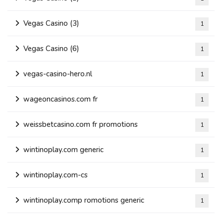
Vegas Casino (3)
1
Vegas Casino (6)
1
vegas-casino-hero.nl
1
wageoncasinos.com fr
1
weissbetcasino.com fr promotions
1
wintinoplay.com generic
1
wintinoplay.com-cs
1
wintinoplay.comp romotions generic
1