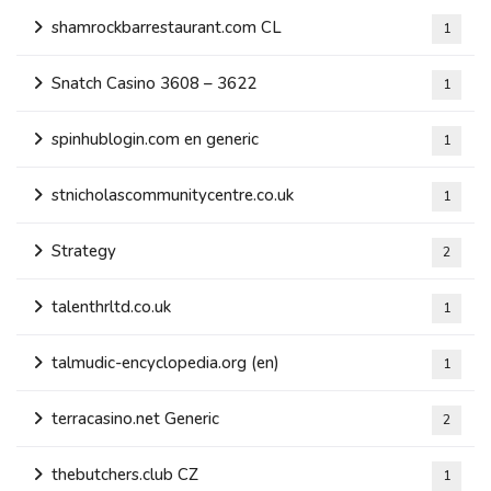
shamrockbarrestaurant.com CL
1
Snatch Casino 3608 – 3622
1
spinhublogin.com en generic
1
stnicholascommunitycentre.co.uk
1
Strategy
2
talenthrltd.co.uk
1
talmudic-encyclopedia.org (en)
1
terracasino.net Generic
2
thebutchers.club CZ
1