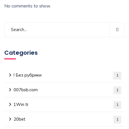
No comments to show.
Categories
! Без рубрики
1
007bsb.com
1
1Win tr
1
20bet
1