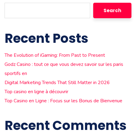
Search
Recent Posts
The Evolution of iGaming: From Past to Present
Godz Casino : tout ce que vous devez savoir sur les paris
sportifs en
Digital Marketing Trends That Still Matter in 2026
Top casino en ligne à découvrir
Top Casino en Ligne : Focus sur les Bonus de Bienvenue
Recent Comments