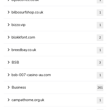
bilbosurfshop.co.uk
1
bizzo.vip
1
blokkfont.com
2
breedbay.co.uk
1
BSB
3
bsb-007-casino-au.com
1
Business
261
campathome.org.uk
1