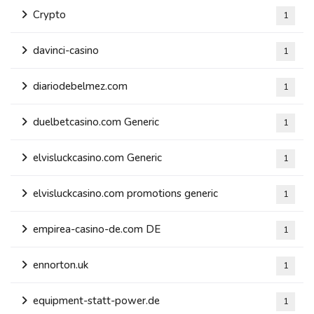
Crypto
1
davinci-casino
1
diariodebelmez.com
1
duelbetcasino.com Generic
1
elvisluckcasino.com Generic
1
elvisluckcasino.com promotions generic
1
empirea-casino-de.com DE
1
ennorton.uk
1
equipment-statt-power.de
1