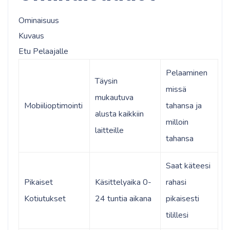
Ominaisuus
Kuvaus
Etu Pelaajalle
Pelaaminen
Täysin
missä
mukautuva
Mobiilioptimointi
tahansa ja
alusta kaikkiin
milloin
laitteille
tahansa
Saat käteesi
Pikaiset
Käsittelyaika 0-
rahasi
Kotiutukset
24 tuntia aikana
pikaisesti
tilillesi