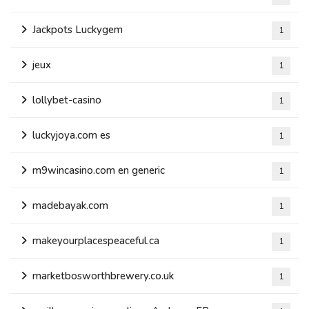
Jackpots Luckygem
1
jeux
1
lollybet-casino
1
luckyjoya.com es
1
m9wincasino.com en generic
1
madebayak.com
1
makeyourplacespeaceful.ca
1
marketbosworthbrewery.co.uk
1