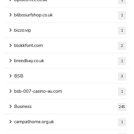
1
bilbosurfshop.co.uk
1
bizzo.vip
1
blokkfont.com
2
breedbay.co.uk
1
BSB
3
bsb-007-casino-au.com
1
Business
245
campathome.org.uk
1