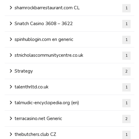
shamrockbarrestaurant.com CL
1
Snatch Casino 3608 – 3622
1
spinhublogin.com en generic
1
stnicholascommunitycentre.co.uk
1
Strategy
2
talenthrltd.co.uk
1
talmudic-encyclopedia.org (en)
1
terracasino.net Generic
2
thebutchers.club CZ
1