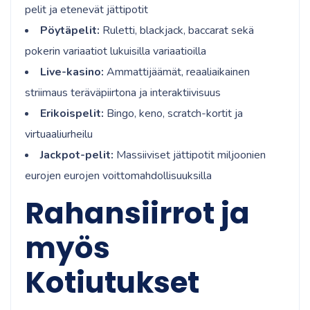
pelit ja etenevät jättipotit
Pöytäpelit:
Ruletti, blackjack, baccarat sekä
pokerin variaatiot lukuisilla variaatioilla
Live-kasino:
Ammattijäämät, reaaliaikainen
striimaus teräväpiirtona ja interaktiivisuus
Erikoispelit:
Bingo, keno, scratch-kortit ja
virtuaaliurheilu
Jackpot-pelit:
Massiiviset jättipotit miljoonien
eurojen eurojen voittomahdollisuuksilla
Rahansiirrot ja
myös
Kotiutukset