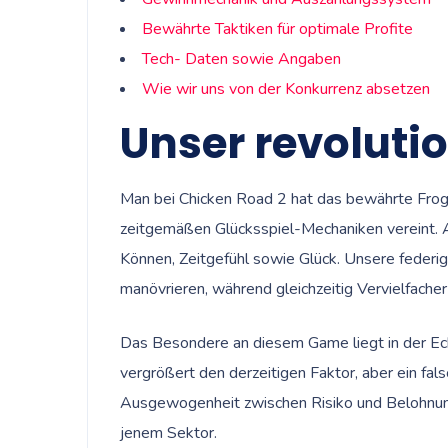
Bewährte Taktiken für optimale Profite
Tech- Daten sowie Angaben
Wie wir uns von der Konkurrenz absetzen
Unser revoluti
Man bei Chicken Road 2 hat das bewährte Frog
zeitgemäßen Glücksspiel-Mechaniken vereint. 
Können, Zeitgefühl sowie Glück. Unsere feder
manövrieren, während gleichzeitig Vervielfacher
Das Besondere an diesem Game liegt in der Ech
vergrößert den derzeitigen Faktor, aber ein fa
Ausgewogenheit zwischen Risiko und Belohnung
jenem Sektor.