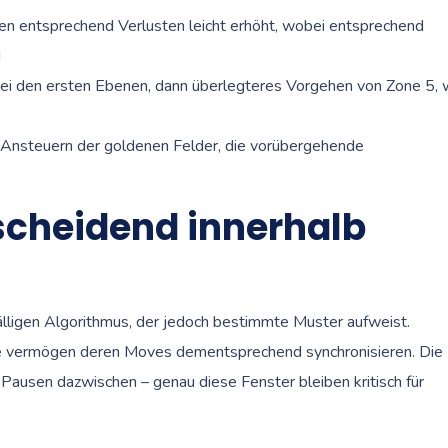
 entsprechend Verlusten leicht erhöht, wobei entsprechend
d
i den ersten Ebenen, dann überlegteres Vorgehen von Zone 5,
 Ansteuern der goldenen Felder, die vorübergehende
tscheidend innerhalb
lligen Algorithmus, der jedoch bestimmte Muster aufweist.
ie vermögen deren Moves dementsprechend synchronisieren. Die
Pausen dazwischen – genau diese Fenster bleiben kritisch für