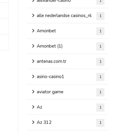
alexander-casino
1
alle nederlandse casinos_nl
1
Amonbet
1
Amonbet (1)
1
antenas.com.tr
1
asino-casino1
1
aviator game
1
Az
1
Az 312
1