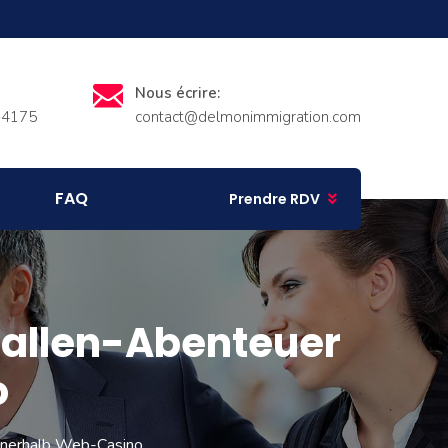
Nous écrire:
-4175
contact@delmonimmigration.com
FAQ
Prendre RDV
hallen-Abenteuer
o
innerhalb Web-Casino