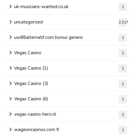
uk-musicians-wanted.co.uk
1
uncategorized
2,317
uw88alternatif.com bonus generic
1
Vegas Casino
1
Vegas Casino (1)
1
Vegas Casino (3)
1
Vegas Casino (6)
1
vegas-casino-hero.nl
1
wageoncasinos.com fr
1