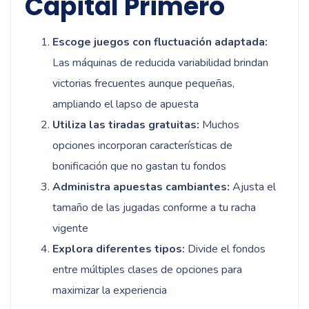
Capital Primero
Escoge juegos con fluctuación adaptada:
Las máquinas de reducida variabilidad brindan
victorias frecuentes aunque pequeñas,
ampliando el lapso de apuesta
Utiliza las tiradas gratuitas:
Muchos
opciones incorporan características de
bonificación que no gastan tu fondos
Administra apuestas cambiantes:
Ajusta el
tamaño de las jugadas conforme a tu racha
vigente
Explora diferentes tipos:
Divide el fondos
entre múltiples clases de opciones para
maximizar la experiencia