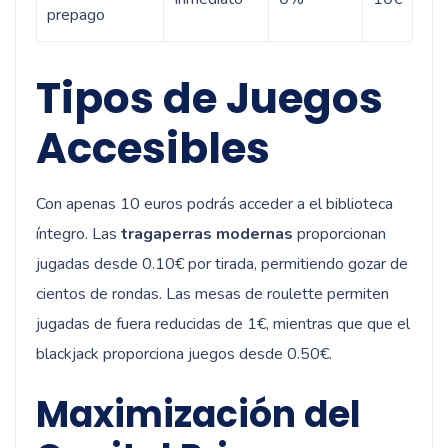
prepago
Tipos de Juegos
Accesibles
Con apenas 10 euros podrás acceder a el biblioteca
íntegro. Las
tragaperras modernas
proporcionan
jugadas desde 0.10€ por tirada, permitiendo gozar de
cientos de rondas. Las mesas de roulette permiten
jugadas de fuera reducidas de 1€, mientras que que el
blackjack proporciona juegos desde 0.50€.
Maximización del