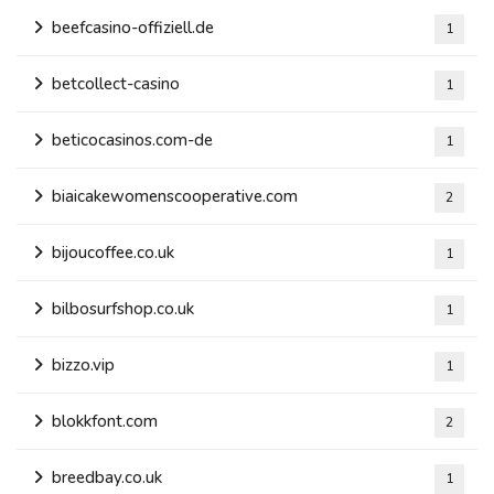
beefcasino-offiziell.de
1
betcollect-casino
1
beticocasinos.com-de
1
biaicakewomenscooperative.com
2
bijoucoffee.co.uk
1
bilbosurfshop.co.uk
1
bizzo.vip
1
blokkfont.com
2
breedbay.co.uk
1