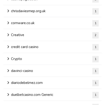
chrisdaviesmep.org.uk
1
cornware.co.uk
1
Creative
2
credit card casino
1
Crypto
1
davinci-casino
1
diariodebelmez.com
1
duelbetcasino.com Generic
1