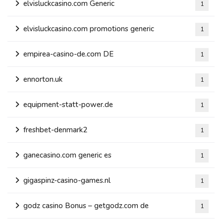
elvisluckcasino.com Generic
1
elvisluckcasino.com promotions generic
1
empirea-casino-de.com DE
1
ennorton.uk
1
equipment-statt-power.de
1
freshbet-denmark2
1
ganecasino.com generic es
1
gigaspinz-casino-games.nl
1
godz casino Bonus – getgodz.com de
1