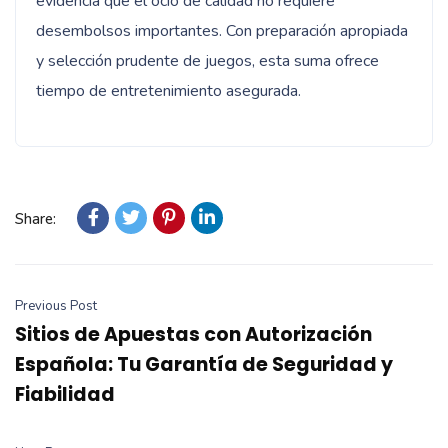
evidencia que el ocio de calidad no requiere
desembolsos importantes. Con preparación apropiada
y selección prudente de juegos, esta suma ofrece
tiempo de entretenimiento asegurada.
Share:
Previous Post
Sitios de Apuestas con Autorización
Española: Tu Garantía de Seguridad y
Fiabilidad