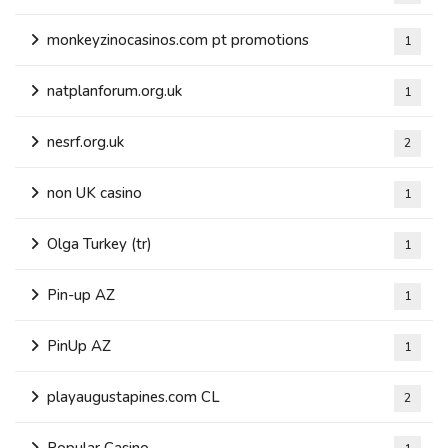
monkeyzinocasinos.com pt promotions
1
natplanforum.org.uk
1
nesrf.org.uk
2
non UK casino
1
Olga Turkey (tr)
1
Pin-up AZ
1
PinUp AZ
1
playaugustapines.com CL
2
Popular Casino