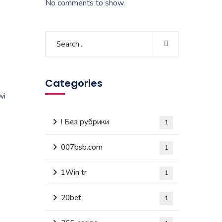
No comments to show.
Categories
wi
! Без рубрики
1
007bsb.com
1
1Win tr
1
20bet
1