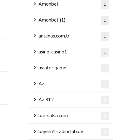
Amonbet
1
Amonbet (1)
1
antenas.com.tr
1
asino-casino1
1
aviator game
1
Az
1
Az 312
1
bar-salsa.com
1
bayern1-radioclub.de
1