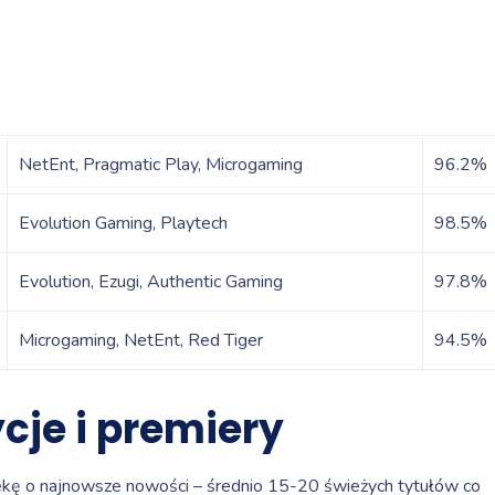
NetEnt, Pragmatic Play, Microgaming
96.2%
Evolution Gaming, Playtech
98.5%
Evolution, Ezugi, Authentic Gaming
97.8%
Microgaming, NetEnt, Red Tiger
94.5%
cje i premiery
ekę o najnowsze nowości – średnio 15-20 świeżych tytułów co