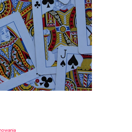
amowania