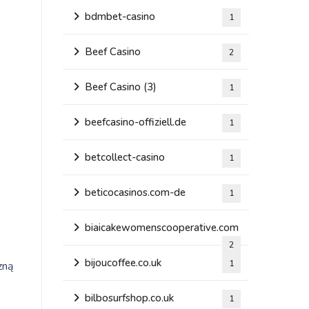
bdmbet-casino
1
Beef Casino
2
Beef Casino (3)
1
beefcasino-offiziell.de
1
betcollect-casino
1
beticocasinos.com-de
1
biaicakewomenscooperative.com
2
bijoucoffee.co.uk
1
zną
bilbosurfshop.co.uk
1