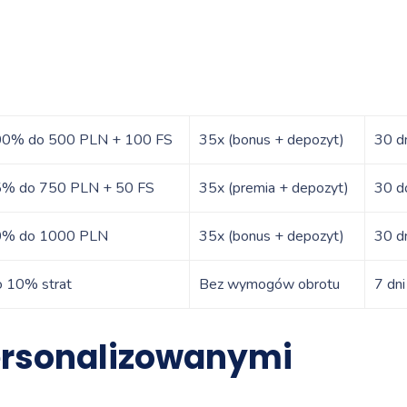
0% do 500 PLN + 100 FS
35x (bonus + depozyt)
30 d
% do 750 PLN + 50 FS
35x (premia + depozyt)
30 d
0% do 1000 PLN
35x (bonus + depozyt)
30 d
 10% strat
Bez wymogów obrotu
7 dni
ersonalizowanymi