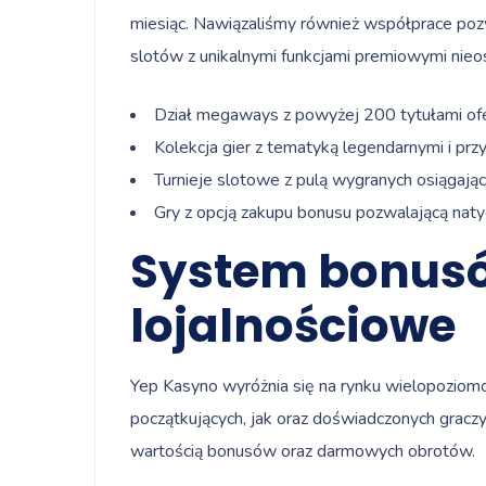
miesiąc. Nawiązaliśmy również współprace poz
slotów z unikalnymi funkcjami premiowymi nieo
Dział megaways z powyżej 200 tytułami ofer
Kolekcja gier z tematyką legendarnymi i pr
Turnieje slotowe z pulą wygranych osiąga
Gry z opcją zakupu bonusu pozwalającą nat
System bonusó
lojalnościowe
Yep Kasyno wyróżnia się na rynku wielopozi
początkujących, jak oraz doświadczonych gracz
wartością bonusów oraz darmowych obrotów.