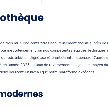
dothèque
 trois mille cinq cents titres rigoureusement choisis auprès de
ontrôlé méticuleusement par nos compétentes équipes techniques 
 de redistribution aligné aux référentiels internationaux. D’après 
MGA en l’année 2023, le taux de reversement aux joueurs moyen d
le deux pourcent, un niveau que notre plateforme excédons
 modernes