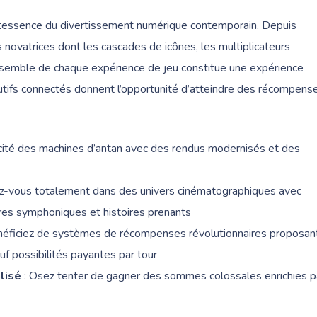
ntessence du divertissement numérique contemporain. Depuis
novatrices dont les cascades de icônes, les multiplicateurs
’ensemble de chaque expérience de jeu constitue une expérience
utifs connectés donnent l’opportunité d’atteindre des récompens
ticité des machines d’antan avec des rendus modernisés et des
z-vous totalement dans des univers cinématographiques avec
res symphoniques et histoires prenants
néficiez de systèmes de récompenses révolutionnaires proposan
uf possibilités payantes par tour
lisé
: Osez tenter de gagner des sommes colossales enrichies p