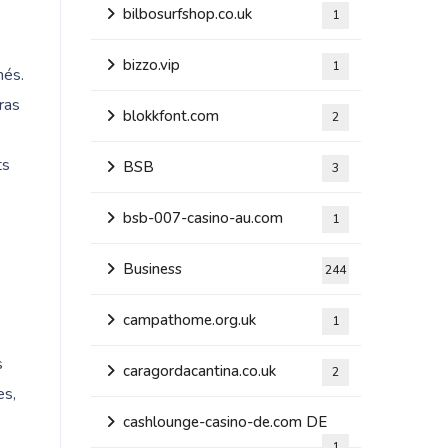
bilbosurfshop.co.uk
1
bizzo.vip
1
més.
ras
blokkfont.com
2
ts
BSB
3
bsb-007-casino-au.com
1
Business
244
campathome.org.uk
1
s
caragordacantina.co.uk
2
es,
cashlounge-casino-de.com DE
1