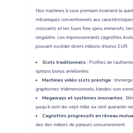
Nos machines à sous premium incarnent la qui
mécaniques conventionnels aux caractéristiques 
croissants et les tours free spins immersifs, l
singulière. Les impressionnants cagnottes évol
pouvant excéder divers millions d’euros EUR.
Slots traditionnels
: Profitez de l’authen
options bonus améliorées
Machines vidéo slots prestige
: Immerge
graphismes tridimensionnels, bandes-son sono
Megaways et systèmes innovantes
: Bé
jusqu’à cent dix-sept mille six cent quarante-ne
Cagnottes progressifs en réseau mutua
des des milliers de parieurs concurremment