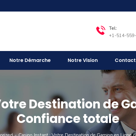
Tel:
+1-514-559
Notre Démarche
Notre Vision
Contact
Votre Destination de 
Confiance totale
orized
Casino Instant : Votre Destination de Gaming en Ligne d