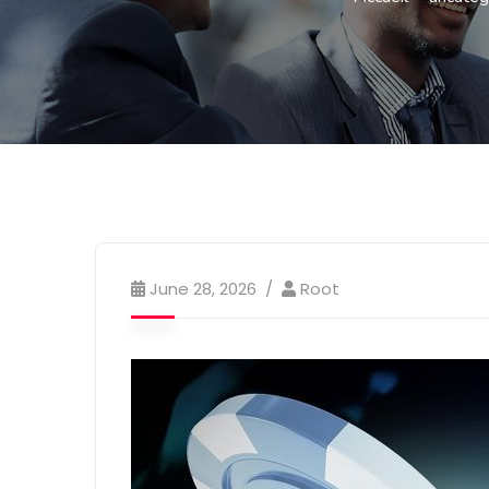
June 28, 2026
Root