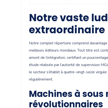
Notre vaste lu
extraordinaire
Notre complet répertoire comprend davantage de
meilleurs éditeurs mondiaux. Tout titre est c
amont de l’intégration, certifiant un pourcentage
étude réalisée par l’autorité de supervision 
le secteur s’établit à quatre-vingt-seize virgu
régulièrement.
Machines à sous
révolutionnaires