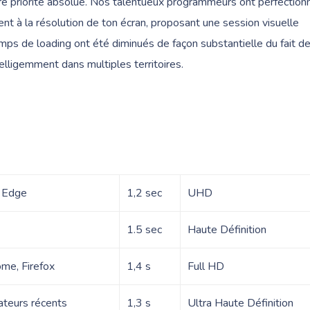
re priorité absolue. Nos talentueux programmeurs ont perfection
t à la résolution de ton écran, proposant une session visuelle
mps de loading ont été diminués de façon substantielle du fait d
elligemment dans multiples territoires.
, Edge
1,2 sec
UHD
1.5 sec
Haute Définition
me, Firefox
1,4 s
Full HD
ateurs récents
1,3 s
Ultra Haute Définition