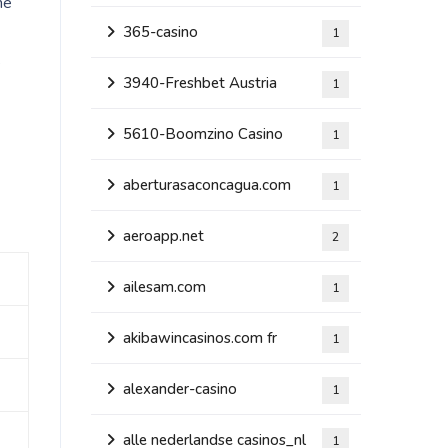
né
365-casino
1
e
3940-Freshbet Austria
1
5610-Boomzino Casino
1
aberturasaconcagua.com
1
aeroapp.net
2
ailesam.com
1
akibawincasinos.com fr
1
alexander-casino
1
alle nederlandse casinos_nl
1