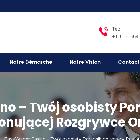
Tel:
+1-514-559
Notre Démarche
Notre Vision
Contact
o – Twój osobisty Po
onującej Rozgrywce O
BassWager Casino – Twój osobisty Poradnik dotyczący Pasjon