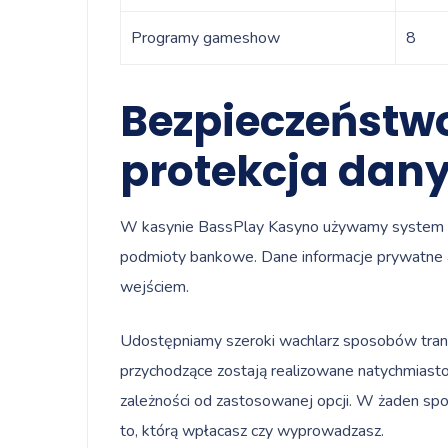
Programy gameshow
8
Bezpieczeństwo
protekcja dan
W kasynie BassPlay Kasyno używamy system SS
podmioty bankowe. Dane informacje prywatne a
wejściem.
Udostępniamy szeroki wachlarz sposobów tran
przychodzące zostają realizowane natychmias
zależności od zastosowanej opcji. W żaden spo
to, którą wpłacasz czy wyprowadzasz.