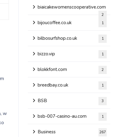
biaicakewomenscooperative.com
2
bijoucoffee.co.uk
1
bilbosurfshop.co.uk
1
bizzo.vip
1
blokkfont.com
2
ym
breedbay.co.uk
1
BSB
3
, w
bsb-007-casino-au.com
1
ko
Business
267