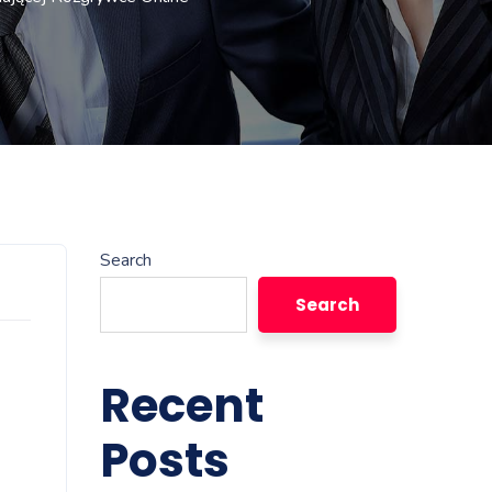
Search
Search
Recent
Posts