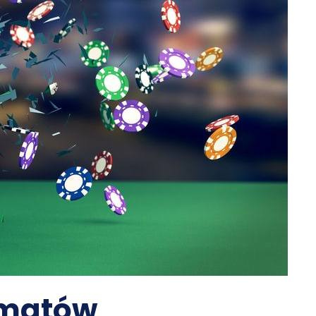
ematów