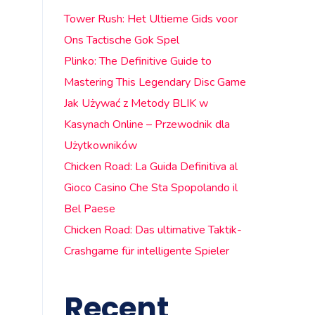
Tower Rush: Het Ultieme Gids voor
Ons Tactische Gok Spel
Plinko: The Definitive Guide to
Mastering This Legendary Disc Game
Jak Używać z Metody BLIK w
Kasynach Online – Przewodnik dla
Użytkowników
Chicken Road: La Guida Definitiva al
Gioco Casino Che Sta Spopolando il
Bel Paese
Chicken Road: Das ultimative Taktik-
Crashgame für intelligente Spieler
Recent