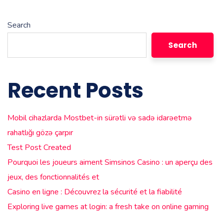
Search
Search
Recent Posts
Mobil cihazlarda Mostbet-in sürətli və sadə idarəetmə
rahatlığı gözə çarpır
Test Post Created
Pourquoi les joueurs aiment Simsinos Casino : un aperçu des
jeux, des fonctionnalités et
Casino en ligne : Découvrez la sécurité et la fiabilité
Exploring live games at login: a fresh take on online gaming