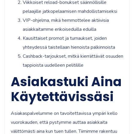
Viikkoiset reload-bonukset säännöllisille
pelaajille jatkopelaamisen mahdollistamiseksi
VIP-ohjelma, mikä hemmottelee aktiivisia
asiakkaitamme erikoiseduilla eduilla
Kausittaiset promot ja turnaukset, joiden
yhteydessä taistellaan hienoista palkinnoista
Cashback-tarjoukset, mitkä kierrättävät osuuden
tappioista uudelleen pelitilille
Asiakastuki Aina
Käytettävissäsi
Asiakaspalvelumme on tavoitettavissa ympäri kello
vuorokauden, että pystymme auttaa asiakkaita
välittömästi aina kun tuen tullen. Tiimimme rakentuu