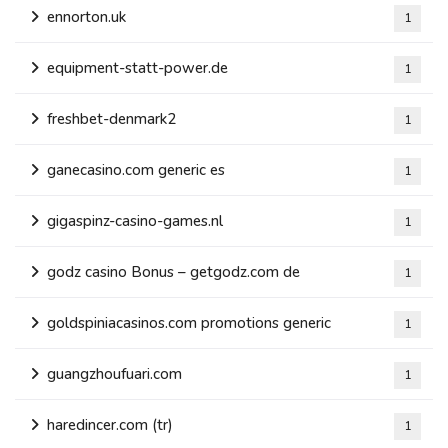
ennorton.uk
1
equipment-statt-power.de
1
freshbet-denmark2
1
ganecasino.com generic es
1
gigaspinz-casino-games.nl
1
godz casino Bonus – getgodz.com de
1
goldspiniacasinos.com promotions generic
1
guangzhoufuari.com
1
haredincer.com (tr)
1