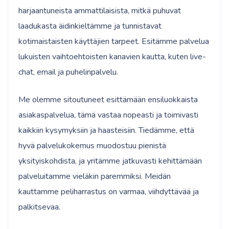
harjaantuneista ammattilaisista, mitkä puhuvat
laadukasta äidinkieltämme ja tunnistavat
kotimaistaisten käyttäjien tarpeet. Esitämme palvelua
lukuisten vaihtoehtoisten kanavien kautta, kuten live-
chat, email ja puhelinpalvelu.
Me olemme sitoutuneet esittämään ensiluokkaista
asiakaspalvelua, tämä vastaa nopeasti ja toimivasti
kaikkiin kysymyksiin ja haasteisiin. Tiedämme, että
hyvä palvelukokemus muodostuu pienistä
yksityiskohdista, ja yritämme jatkuvasti kehittämään
palveluitamme vieläkin paremmiksi. Meidän
kauttamme peliharrastus on varmaa, viihdyttävää ja
palkitsevaa.