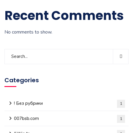
Recent Comments
No comments to show.
Categories
! Без рубрики
1
007bsb.com
1