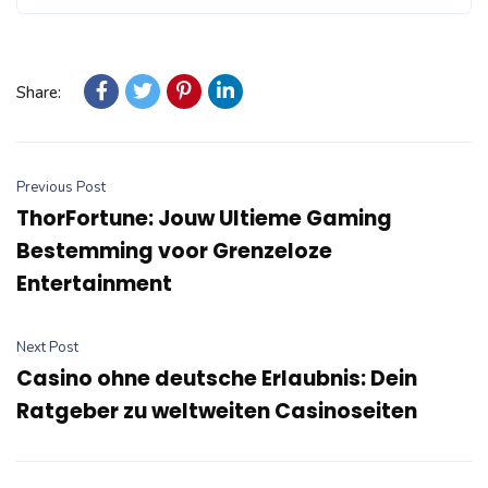
Share:
Previous Post
ThorFortune: Jouw Ultieme Gaming
Bestemming voor Grenzeloze
Entertainment
Next Post
Casino ohne deutsche Erlaubnis: Dein
Ratgeber zu weltweiten Casinoseiten