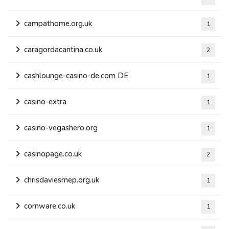
campathome.org.uk
1
caragordacantina.co.uk
2
cashlounge-casino-de.com DE
1
casino-extra
1
casino-vegashero.org
1
casinopage.co.uk
2
chrisdaviesmep.org.uk
1
cornware.co.uk
1