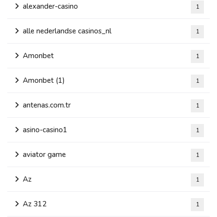
alexander-casino
1
alle nederlandse casinos_nl
1
Amonbet
1
Amonbet (1)
1
antenas.com.tr
1
asino-casino1
1
aviator game
1
Az
1
Az 312
1