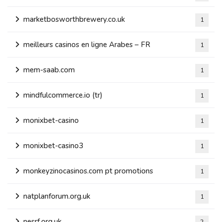
marketbosworthbrewery.co.uk
1
meilleurs casinos en ligne Arabes – FR
1
mem-saab.com
1
mindfulcommerce.io (tr)
1
monixbet-casino
1
monixbet-casino3
1
monkeyzinocasinos.com pt promotions
1
natplanforum.org.uk
1
nesrf.org.uk
2