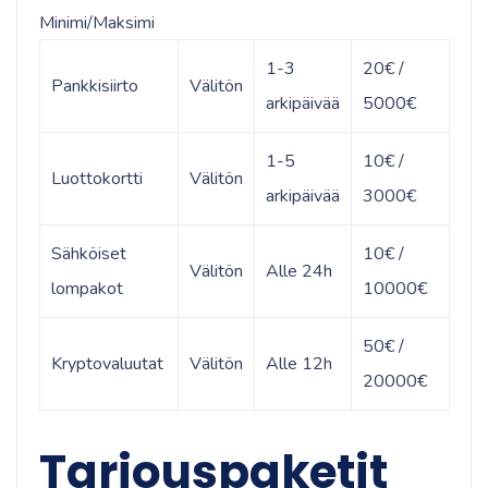
Minimi/Maksimi
1-3
20€ /
Pankkisiirto
Välitön
arkipäivää
5000€
1-5
10€ /
Luottokortti
Välitön
arkipäivää
3000€
Sähköiset
10€ /
Välitön
Alle 24h
lompakot
10000€
50€ /
Kryptovaluutat
Välitön
Alle 12h
20000€
Tarjouspaketit