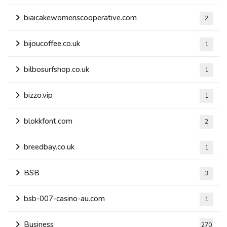
biaicakewomenscooperative.com
2
bijoucoffee.co.uk
1
bilbosurfshop.co.uk
1
bizzo.vip
1
blokkfont.com
2
breedbay.co.uk
1
BSB
3
bsb-007-casino-au.com
1
Business
270