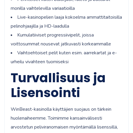
monilla vaihtelevilla variaatioilla
Live-kasinopelien laaja kokoelma ammattitaitoisilla
pelinohjaajilla ja HD-laadulla
Kumulatiiviset progressiivipelit, joissa
voittosummat nousevat jatkuvasti korkeammalle
Vaihtoehtoiset pelit kuten esim. aarrekartat ja e-
urheilu vivahteen tuomiseksi
Turvallisuus ja
Lisensointi
WinBeast-kasinolla käyttäjien suojaus on tärkein
huolenaiheemme. Toimimme kansainvälisesti
arvostetun peliviranomaisen myöntämällä lisenssillä,