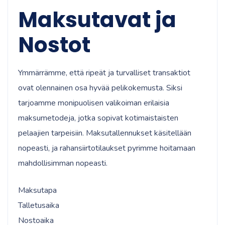
Maksutavat ja
Nostot
Ymmärrämme, että ripeät ja turvalliset transaktiot
ovat olennainen osa hyvää pelikokemusta. Siksi
tarjoamme monipuolisen valikoiman erilaisia
maksumetodeja, jotka sopivat kotimaistaisten
pelaajien tarpeisiin. Maksutallennukset käsitellään
nopeasti, ja rahansiirtotilaukset pyrimme hoitamaan
mahdollisimman nopeasti.
Maksutapa
Talletusaika
Nostoaika