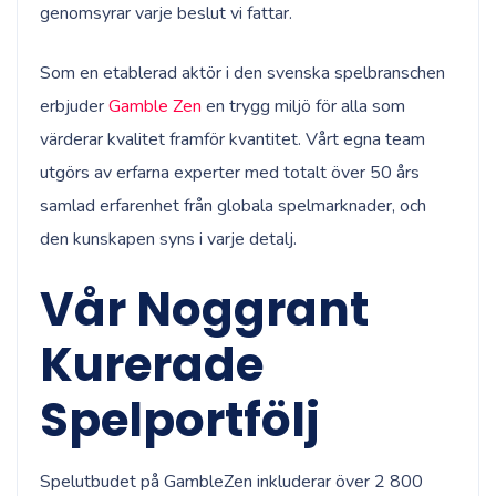
genomsyrar varje beslut vi fattar.
Som en etablerad aktör i den svenska spelbranschen
erbjuder
Gamble Zen
en trygg miljö för alla som
värderar kvalitet framför kvantitet. Vårt egna team
utgörs av erfarna experter med totalt över 50 års
samlad erfarenhet från globala spelmarknader, och
den kunskapen syns i varje detalj.
Vår Noggrant
Kurerade
Spelportfölj
Spelutbudet på GambleZen inkluderar över 2 800