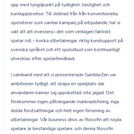
upp med tyngdpunkt på tydlighet, hastighet och
kundupplevelse. Till skillnad från från konventionella
operatörer som samlar kampanj på erbjudande, har vi
valt att att investera i det som verkligen faktiskt
spelar roll – kvicka utbetalningar, riktig kundsupport på
svenska språket och ett spelutbud som kontinuerligt
utvecklas efter spelarfeedback.
I samband med att vi presenterade GambleZen var
ambitionen tydligt: att skapa en spelplats där
användaren känner sig uppskattad, inte jagad. Det
förekommer ingen påträngande marknadsföring, inga
dolda förutsättningar och helt ingen försening av
utbetalningar. Vår business drivs av filosofin att nöjda
spelare är beständiga spelare, och denna filosofin