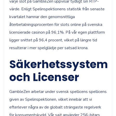
varje slot på GambleZen uppvisar tydligt sin RTP-
värde. Enligt Spelinspektionens statistik från senaste
kvartalet hamnar den genomsnittliga
återbetalningsprocenten för slots online på svenska
licensierade casinon på 96,1%. På vår egen plattform
ligger snittet på 96,4 procent, vilket på längre tid
resulterar i mer spelglädje per satsad krona.
Säkerhetssystem
och Licenser
GambleZen arbetar under svensk spellicens spellicens
given av Spelinspektionen, vilket innebär att vi
efterlever några av de globalt strängaste regelverk
för konsumentskydd. Vår sajt använder 256-bitars