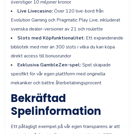
överstiger 10 miljoner kronor
Live Livecasino:
Över 120 live-bord från
Evolution Gaming och Pragmatic Play Live, inkluderat
svenska dealer-versioner av 21 och roulette
Slots med Köpfunktionalitet:
Ett expanderande
bibliotek med mer än 300 slots i vilka du kan köpa
direkt access till bonusrundor
Exklusiva GambleZen-spel:
Spel skapade
specifikt för vår egen plattform med originella
mekaniker och bättre återbetalningsprocent
Bekräftad
Spelinformation
Ett påtagligt exempel på vår egen transparens är att