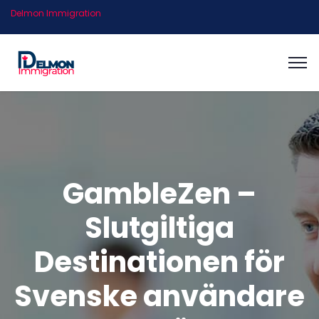
Delmon Immigration
GambleZen –
Slutgiltiga
Destinationen för
Svenske användare