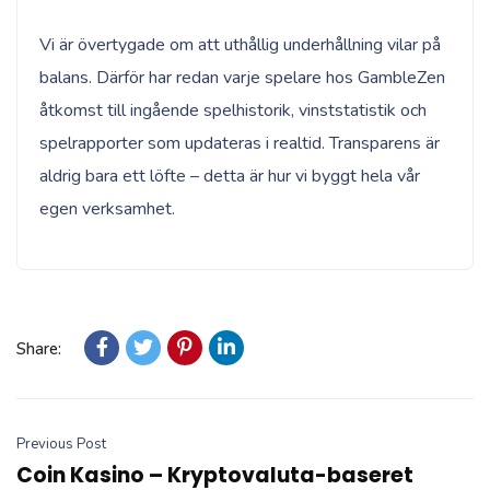
Vi är övertygade om att uthållig underhållning vilar på
balans. Därför har redan varje spelare hos GambleZen
åtkomst till ingående spelhistorik, vinststatistik och
spelrapporter som updateras i realtid. Transparens är
aldrig bara ett löfte – detta är hur vi byggt hela vår
egen verksamhet.
Share:
Previous Post
Coin Kasino – Kryptovaluta-baseret