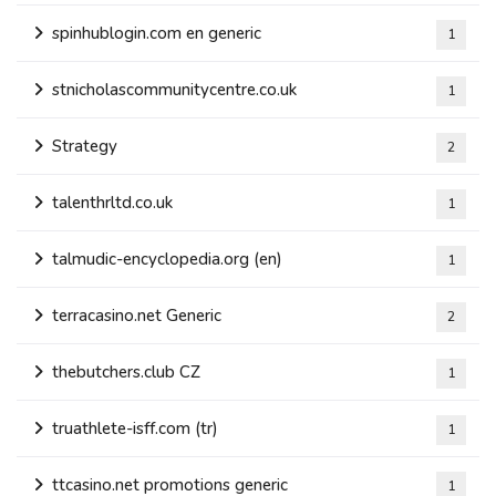
spinhublogin.com en generic
1
stnicholascommunitycentre.co.uk
1
Strategy
2
talenthrltd.co.uk
1
talmudic-encyclopedia.org (en)
1
terracasino.net Generic
2
thebutchers.club CZ
1
truathlete-isff.com (tr)
1
ttcasino.net promotions generic
1