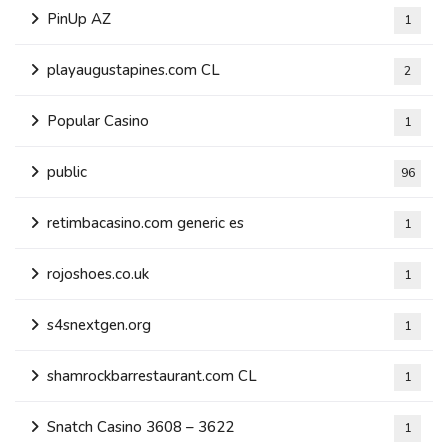
PinUp AZ
1
playaugustapines.com CL
2
Popular Casino
1
public
96
retimbacasino.com generic es
1
rojoshoes.co.uk
1
s4snextgen.org
1
shamrockbarrestaurant.com CL
1
Snatch Casino 3608 – 3622
1