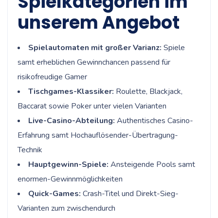
Spielkategorien im
unserem Angebot
Spielautomaten mit großer Varianz:
Spiele
samt erheblichen Gewinnchancen passend für
risikofreudige Gamer
Tischgames-Klassiker:
Roulette, Blackjack,
Baccarat sowie Poker unter vielen Varianten
Live-Casino-Abteilung:
Authentisches Casino-
Erfahrung samt Hochauflösender-Übertragung-
Technik
Hauptgewinn-Spiele:
Ansteigende Pools samt
enormen-Gewinnmöglichkeiten
Quick-Games:
Crash-Titel und Direkt-Sieg-
Varianten zum zwischendurch