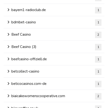
bayern1-radioclub.de
1
bdmbet-casino
1
Beef Casino
2
Beef Casino (3)
1
beefcasino-offiziell.de
1
betcollect-casino
1
beticocasinos.com-de
1
biaicakewomenscooperative.com
2