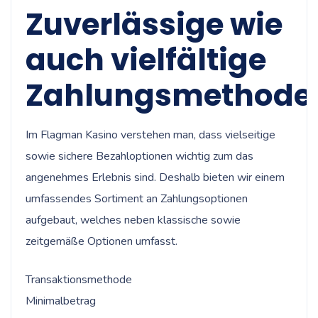
Zuverlässige wie
auch vielfältige
Zahlungsmethode
Im Flagman Kasino verstehen man, dass vielseitige
sowie sichere Bezahloptionen wichtig zum das
angenehmes Erlebnis sind. Deshalb bieten wir einem
umfassendes Sortiment an Zahlungsoptionen
aufgebaut, welches neben klassische sowie
zeitgemäße Optionen umfasst.
Transaktionsmethode
Minimalbetrag