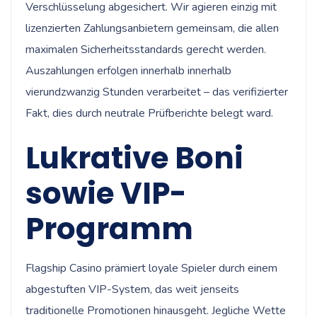
Verschlüsselung abgesichert. Wir agieren einzig mit
lizenzierten Zahlungsanbietern gemeinsam, die allen
maximalen Sicherheitsstandards gerecht werden.
Auszahlungen erfolgen innerhalb innerhalb
vierundzwanzig Stunden verarbeitet – das verifizierter
Fakt, dies durch neutrale Prüfberichte belegt ward.
Lukrative Boni
sowie VIP-
Programm
Flagship Casino prämiert loyale Spieler durch einem
abgestuften VIP-System, das weit jenseits
traditionelle Promotionen hinausgeht. Jegliche Wette