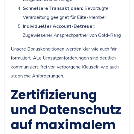
Schnellere Transaktionen:
Bevorzugte
Verarbeitung geeignet für Elite-Member
Individueller Account-Betreuer:
Zugewiesener Ansprechpartner von Gold-Rang
Unsere Bonuskonditionen werden klar wie auch fair
formuliert. Alle Umsatzanforderungen sind deutlich
kommuniziert, frei von verborgene Klauseln wie auch
utopische Anforderungen.
Zertifizierung
und Datenschutz
auf maximalem