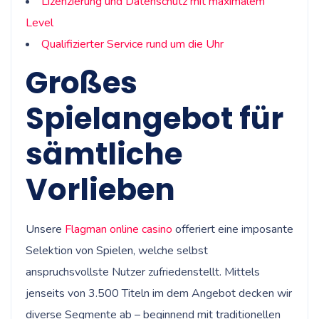
Lizenzierung und Datenschutz mit maximalem
Level
Qualifizierter Service rund um die Uhr
Großes
Spielangebot für
sämtliche
Vorlieben
Unsere
Flagman online casino
offeriert eine imposante
Selektion von Spielen, welche selbst
anspruchsvollste Nutzer zufriedenstellt. Mittels
jenseits von 3.500 Titeln im dem Angebot decken wir
diverse Segmente ab – beginnend mit traditionellen