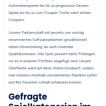
Automatenspielen bis hin zu progressive Gewinn-
Spiele bis hin zu Live-Croupier-Tische samt echten
Croupiers.
Unsere Partnerschaft mit jenseits von sechzig
renommierten Softwareanbietern gewährleistet
neben Abwechslung, als auch maximale
Qualitätsniveaus. Alle Spiel passiert harte Prüfungen,
vor es in unserem Portfolio eingefügt wird. Unsere
Oberfläche ward auf diese Weise konzipiert, sodass
man mühelos innerhalb verschiedenen Rubriken surfen
und Ihre Favoriten schnell entdecken können.
Gefragte