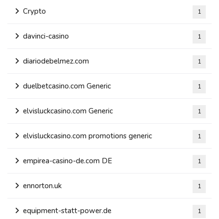
Crypto
1
davinci-casino
1
diariodebelmez.com
1
duelbetcasino.com Generic
1
elvisluckcasino.com Generic
1
elvisluckcasino.com promotions generic
1
empirea-casino-de.com DE
1
ennorton.uk
1
equipment-statt-power.de
1