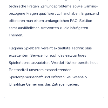
technische Fragen, Zahlungsprobleme sowie Gaming-
bezogene Fragen qualifiziert zu handhaben. Ergänzend
offerieren man einem umfangreichen FAQ-Sektion
samt ausführlichen Antworten zu die häufigsten
Themen.
Flagman Spielbank vereint aktuellste Technik plus
exzellentem Service, für euch das einzigartiges
Spielerlebnis anzubieten. Werdet Nutzer bereits heut
Bestandteil unserem expandierenden
Spielergemeinschaft und erfahren Sie, weshalb
Unzählige Gamer uns das Zutrauen geben.