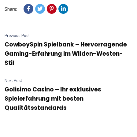
Share:
Previous Post
CowboySpin Spielbank – Hervorragende
Gaming-Erfahrung im Wilden-Westen-
Stil
Next Post
Golisimo Casino – Ihr exklusives
Spielerfahrung mit besten
Qualitätsstandards