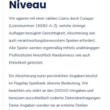
Niveau
Wir agieren mit einer validen Lizenz durch Curaçao
(Lizenznummer 1668/J-A-Z), welche strenge
Auflagen bezüglich Gerechtigkeit, Absicherung wie
auch verantwortungsbewusstem Spielen erfordert.
Alle Spiele werden regelmäßig mittels unabhängigen
Prüfinstituten hinsichtlich Randomness wie auch
Ehrlichkeit getestet.
Ein Absicherung eurer persönlichen Angaben besitzt
im Flagship Spielbank oberste Bedeutung. Wir
beachten uns strikt an den DSGVO-Vorgaben und
benutzen ausschließlich codierte Datenübertragungen.
Deine Angaben werden nie an externe Stellen