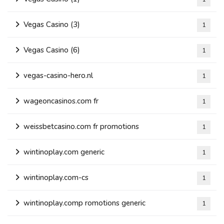
Vegas Casino (3)
1
Vegas Casino (6)
1
vegas-casino-hero.nl
1
wageoncasinos.com fr
1
weissbetcasino.com fr promotions
1
wintinoplay.com generic
1
wintinoplay.com-cs
1
wintinoplay.comp romotions generic
1