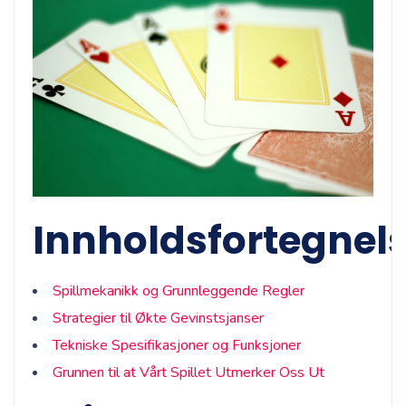
Innholdsfortegnel
Spillmekanikk og Grunnleggende Regler
Strategier til Økte Gevinstsjanser
Tekniske Spesifikasjoner og Funksjoner
Grunnen til at Vårt Spillet Utmerker Oss Ut