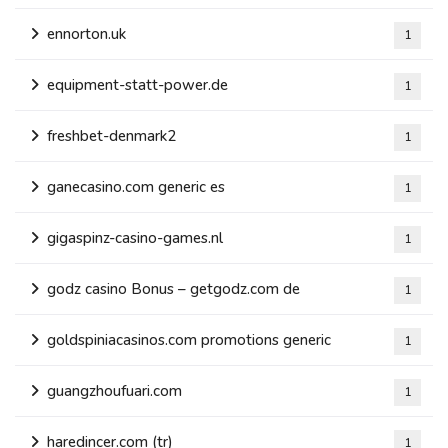
ennorton.uk
1
equipment-statt-power.de
1
freshbet-denmark2
1
ganecasino.com generic es
1
gigaspinz-casino-games.nl
1
godz casino Bonus – getgodz.com de
1
goldspiniacasinos.com promotions generic
1
guangzhoufuari.com
1
haredincer.com (tr)
1