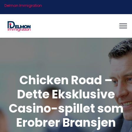
Delmon Immigration
Chicken Road –
Dette Eksklusive
Casino-spillet som
Erobrer Bransjen