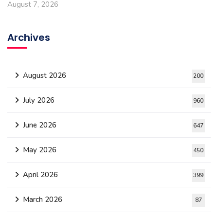
August 7, 2026
Archives
August 2026
200
July 2026
960
June 2026
647
May 2026
450
April 2026
399
March 2026
87