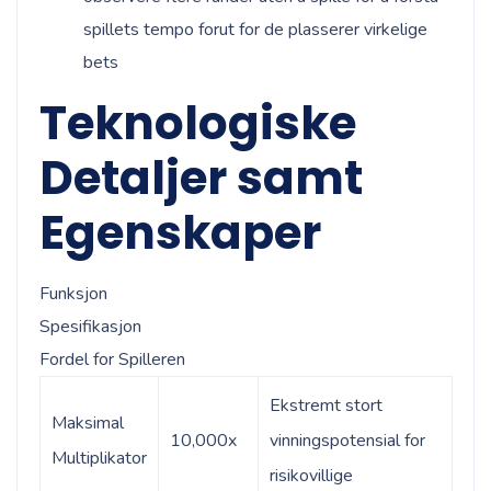
spillets tempo forut for de plasserer virkelige
bets
Teknologiske
Detaljer samt
Egenskaper
Funksjon
Spesifikasjon
Fordel for Spilleren
Ekstremt stort
Maksimal
10,000x
vinningspotensial for
Multiplikator
risikovillige