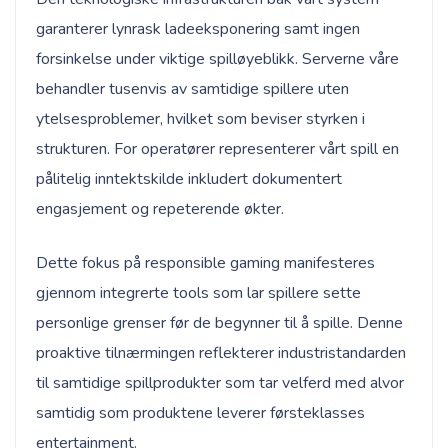
garanterer lynrask ladeeksponering samt ingen
forsinkelse under viktige spilløyeblikk. Serverne våre
behandler tusenvis av samtidige spillere uten
ytelsesproblemer, hvilket som beviser styrken i
strukturen. For operatører representerer vårt spill en
pålitelig inntektskilde inkludert dokumentert
engasjement og repeterende økter.
Dette fokus på responsible gaming manifesteres
gjennom integrerte tools som lar spillere sette
personlige grenser før de begynner til å spille. Denne
proaktive tilnærmingen reflekterer industristandarden
til samtidige spillprodukter som tar velferd med alvor
samtidig som produktene leverer førsteklasses
entertainment.