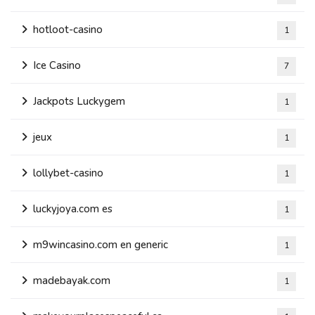
hotloot-casino
1
Ice Casino
7
Jackpots Luckygem
1
jeux
1
lollybet-casino
1
luckyjoya.com es
1
m9wincasino.com en generic
1
madebayak.com
1