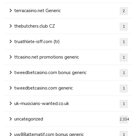
terracasino.net Generic
2
thebutchers.club CZ
1
truathlete-isff.com (tr)
1
ttcasino.net promotions generic
1
tweedbetcasino.com bonus generic
1
tweedbetcasino.com generic
1
uk-musicians-wanted.co.uk
1
uncategorized
2,334
uw88alternatif.com bonus generic
1