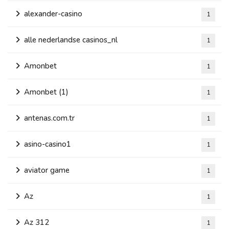
alexander-casino
1
alle nederlandse casinos_nl
1
Amonbet
1
Amonbet (1)
1
antenas.com.tr
1
asino-casino1
1
aviator game
1
Az
1
Az 312
1