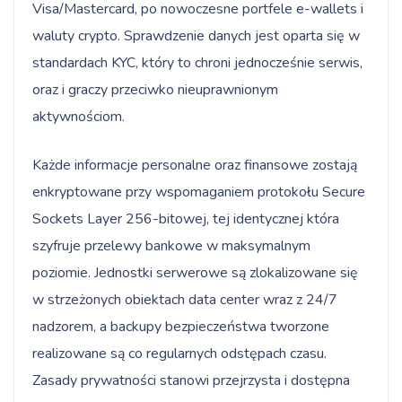
Visa/Mastercard, po nowoczesne portfele e-wallets i
waluty crypto. Sprawdzenie danych jest oparta się w
standardach KYC, który to chroni jednocześnie serwis,
oraz i graczy przeciwko nieuprawnionym
aktywnościom.
Każde informacje personalne oraz finansowe zostają
enkryptowane przy wspomaganiem protokołu Secure
Sockets Layer 256-bitowej, tej identycznej która
szyfruje przelewy bankowe w maksymalnym
poziomie. Jednostki serwerowe są zlokalizowane się
w strzeżonych obiektach data center wraz z 24/7
nadzorem, a backupy bezpieczeństwa tworzone
realizowane są co regularnych odstępach czasu.
Zasady prywatności stanowi przejrzysta i dostępna