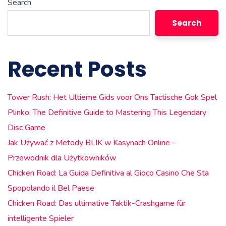
Search
Search
Recent Posts
Tower Rush: Het Ultieme Gids voor Ons Tactische Gok Spel
Plinko: The Definitive Guide to Mastering This Legendary
Disc Game
Jak Używać z Metody BLIK w Kasynach Online –
Przewodnik dla Użytkowników
Chicken Road: La Guida Definitiva al Gioco Casino Che Sta
Spopolando il Bel Paese
Chicken Road: Das ultimative Taktik-Crashgame für
intelligente Spieler