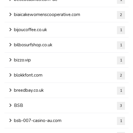
biaicakewomenscooperative.com
2
bijoucoffee.co.uk
1
bilbosurfshop.co.uk
1
bizzo.vip
1
blokkfont.com
2
breedbay.co.uk
1
BSB
3
bsb-007-casino-au.com
1