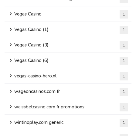
Vegas Casino
1
Vegas Casino (1)
1
Vegas Casino (3)
1
Vegas Casino (6)
1
vegas-casino-hero.nl
1
wageoncasinos.com fr
1
weissbetcasino.com fr promotions
1
wintinoplay.com generic
1