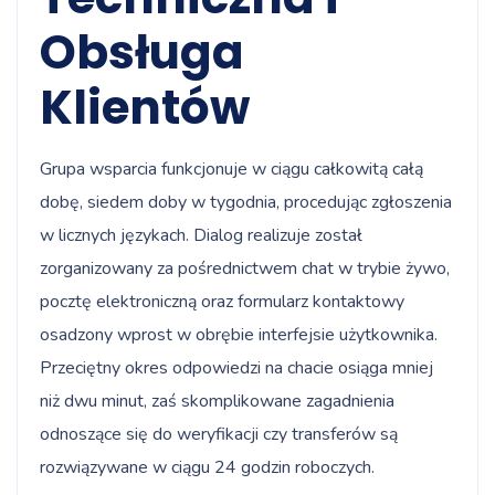
Obsługa
Klientów
Grupa wsparcia funkcjonuje w ciągu całkowitą całą
dobę, siedem doby w tygodnia, procedując zgłoszenia
w licznych językach. Dialog realizuje został
zorganizowany za pośrednictwem chat w trybie żywo,
pocztę elektroniczną oraz formularz kontaktowy
osadzony wprost w obrębie interfejsie użytkownika.
Przeciętny okres odpowiedzi na chacie osiąga mniej
niż dwu minut, zaś skomplikowane zagadnienia
odnoszące się do weryfikacji czy transferów są
rozwiązywane w ciągu 24 godzin roboczych.