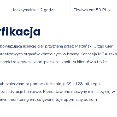
Maksymalnie 12 godzin
Ekwiwalent 50 PLN
yfikacja
owiązującą licencję gier przyznaną przez Maltański Urząd Gier
e prestiżowych organów kontrolnych w branży. Koncesja MGA zakł
lności rozgrywek, zabezpieczenia kapitału klientów a także
abezpieczane za pomocą technologii SSL 128-bit, tego
ez instytucje bankowe. Przedstawione maszyny mieszczą się w
innym monitoringiem, co gwarantuje optymalny poziom