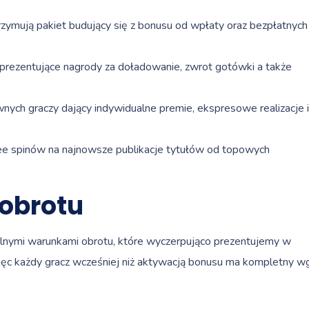
zymują pakiet budujący się z bonusu od wpłaty oraz bezpłatnych
 prezentujące nagrody za doładowanie, zwrot gotówki a także
wnych graczy dający indywidualne premie, ekspresowe realizacje i
ee spinów na najnowsze publikacje tytułów od topowych
obrotu
elnymi warunkami obrotu, które wyczerpująco prezentujemy w
ęc każdy gracz wcześniej niż aktywacją bonusu ma kompletny w