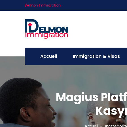
Delmon Immigration
Accueil
Immigration & Visas
Magius Plat
Kasyn
Accueil
uncategoriz