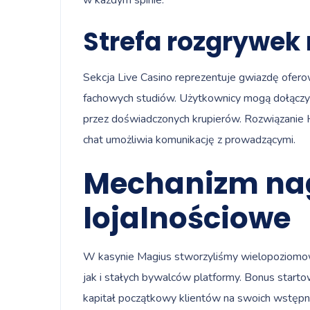
w każdym spinie.
Strefa rozgrywek
Sekcja Live Casino reprezentuje gwiazdę oferow
fachowych studiów. Użytkownicy mogą dołączyć
przez doświadczonych krupierów. Rozwiązanie 
chat umożliwia komunikację z prowadzącymi.
Mechanizm nag
lojalnościowe
W kasynie Magius stworzyliśmy wielopoziomo
jak i stałych bywalców platformy. Bonus start
kapitał początkowy klientów na swoich wstępn