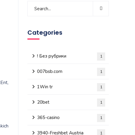
Categories
! Без рубрики
1
007bsb.com
1
Ent,
1Win tr
1
20bet
1
365-casino
1
skich
3940-Freshbet Austria
1