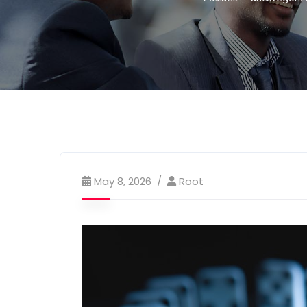
May 8, 2026
Root