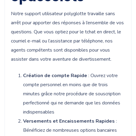
Notre support utilisateur polyglotte travaille sans
arrêt pour apporter des réponses à l’ensemble de vos
questions. Que vous optiez pour le tchat en direct, le
courriel e-mail ou l’assistance par téléphone, nos
agents compétents sont disponibles pour vous
assister dans votre aventure de divertissement.
Création de compte Rapide
: Ouvrez votre
compte personnel en moins que de trois
minutes grâce notre procédure de souscription
perfectionné qui ne demande que les données
indispensables
Versements et Encaissements Rapides
:
Bénéficiez de nombreuses options bancaires