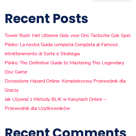
Recent Posts
Tower Rush: Het Ultieme Gids voor Ons Tactische Gok Spel
Plinko: La nostra Guida completa Completa al Famoso
Intrattenimento di Sorte e Strategia
Plinko: The Definitive Guide to Mastering This Legendary
Disc Game
Dozwolone Hazard Online: Kompleksowy Przewodnik dla
Graczy
Jak Używać z Metody BLIK w Kasynach Online –
Przewodnik dla Użytkowników
Recent Comments