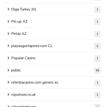
Olga Turkey (tr)
1
Pin-up AZ
1
PinUp AZ
1
playaugustapines.com CL
2
Popular Casino
1
public
94
retimbacasino.com generic es
1
rojoshoes.co.uk
1
s4snextgen.org