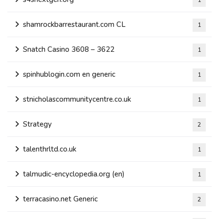
1
shamrockbarrestaurant.com CL
1
Snatch Casino 3608 – 3622
1
spinhublogin.com en generic
1
stnicholascommunitycentre.co.uk
1
Strategy
2
talenthrltd.co.uk
1
talmudic-encyclopedia.org (en)
1
terracasino.net Generic
2