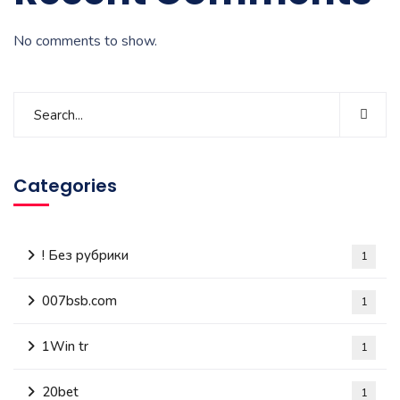
No comments to show.
Categories
! Без рубрики
1
007bsb.com
1
1Win tr
1
20bet
1