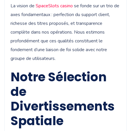
La vision de
SpaceSlots casino
se fonde sur un trio de
axes fondamentaux : perfection du support client,
richesse des titres proposés, et transparence
complète dans nos opérations. Nous estimons
profondément que ces qualités constituent le
fondement d’une liaison de foi solide avec notre
groupe de utilisateurs.
Notre Sélection
de
Divertissements
Spatiale