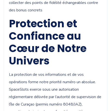
collecter des points de fidélité échangeables contre
des bonus concrets
Protection et
Confiance au
Cœur de Notre
Univers
La protection de vos informations et de vos
opérations forme notre priorité numéro un absolue.
SpaceSlots exerce sous une autorisation
réglementaire délivrée par l’autorité de supervision de
l’île de Curaçao (permis numéro 8048/JAZ),