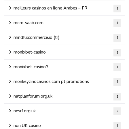
meilleurs casinos en ligne Arabes – FR
1
mem-saab.com
1
mindfulcommerce.io (tr)
1
monixbet-casino
1
monixbet-casino3
1
monkeyzinocasinos.com pt promotions
1
natplanforum.org.uk
1
nesrf.org.uk
2
non UK casino
1