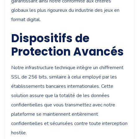
garantissant ainsi notre conformité aux critères
globaux les plus rigoureux du industrie des jeux en
format digital.
Dispositifs de
Protection Avancés
Notre infrastructure technique intègre un chiffrement
SSL de 256 bits, similaire à celui employé par les
établissements bancaires internationales. Cette
solution assure que la totalité de les données
confidentielles que vous transmettez avec notre
plateforme se maintiennent entièrement
confidentielles et sécurisées contre toute interception
hostile.