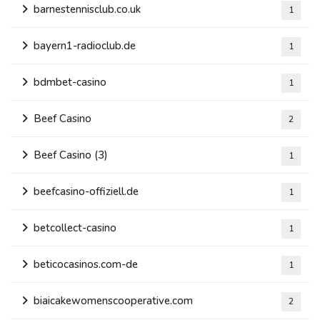
barnestennisclub.co.uk
1
bayern1-radioclub.de
1
bdmbet-casino
1
Beef Casino
2
Beef Casino (3)
1
beefcasino-offiziell.de
1
betcollect-casino
1
beticocasinos.com-de
1
biaicakewomenscooperative.com
2