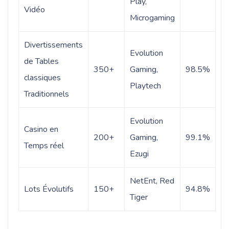
Play,
Vidéo
Microgaming
Divertissements
Evolution
de Tables
350+
Gaming,
98.5%
classiques
Playtech
Traditionnels
Evolution
Casino en
200+
Gaming,
99.1%
Temps réel
Ezugi
NetEnt, Red
Lots Évolutifs
150+
94.8%
Tiger