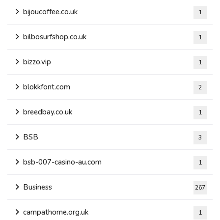
bijoucoffee.co.uk
1
bilbosurfshop.co.uk
1
bizzo.vip
1
blokkfont.com
2
breedbay.co.uk
1
BSB
3
bsb-007-casino-au.com
1
Business
267
campathome.org.uk
1