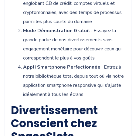
englobant CB de crédit, comptes virtuels et
cryptomonnaies, avec des temps de processus
parmi les plus courts du domaine
Mode Démonstration Gratuit
: Essayez la
grande partie de nos divertissements sans
engagement monétaire pour découvrir ceux qui
correspondent le plus à vos goûts
Appli Smartphone Perfectionnée
: Entrez à
notre bibliothèque total depuis tout où via notre
application smartphone responsive qui s’ajuste
idéalement à tous les écrans
Divertissement
Conscient chez