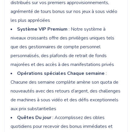
distribués sur vos premiers approvisionnements,
agrémenté de tours bonus sur nos jeux à sous vidéo
les plus appréciées
Système VIP Premium
: Notre système à
niveaux croissants offre des privilèges uniques tels
que des gestionnaires de compte personnel
personnalisés, des plafonds de retrait de fonds
majorées et des accès à des manifestations privés
Opérations spéciales Chaque semaine
:
Chacune des semaine complète amène son quota de
nouveautés avec des retours d’argent, des challenges
de machines à sous vidéo et des défis exceptionnels
aux prix substantielles
Quêtes Du jour
: Accomplissez des cibles
quotidiens pour recevoir des bonus immédiates et