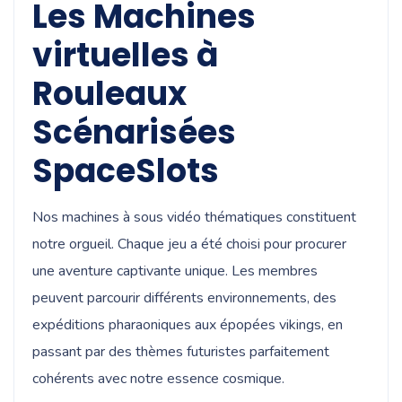
Les Machines
virtuelles à
Rouleaux
Scénarisées
SpaceSlots
Nos machines à sous vidéo thématiques constituent
notre orgueil. Chaque jeu a été choisi pour procurer
une aventure captivante unique. Les membres
peuvent parcourir différents environnements, des
expéditions pharaoniques aux épopées vikings, en
passant par des thèmes futuristes parfaitement
cohérents avec notre essence cosmique.