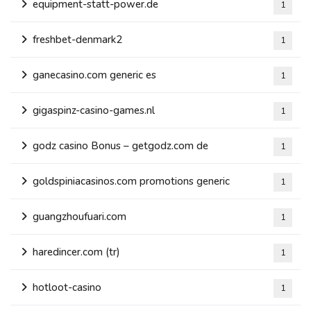
equipment-statt-power.de
1
freshbet-denmark2
1
ganecasino.com generic es
1
gigaspinz-casino-games.nl
1
godz casino Bonus – getgodz.com de
1
goldspiniacasinos.com promotions generic
1
guangzhoufuari.com
1
haredincer.com (tr)
1
hotloot-casino
1