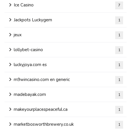
Ice Casino
7
Jackpots Luckygem
1
jeux
1
lollybet-casino
1
luckyjoya.com es
1
m9wincasino.com en generic
1
madebayak.com
1
makeyourplacespeaceful.ca
1
marketbosworthbrewery.co.uk
1