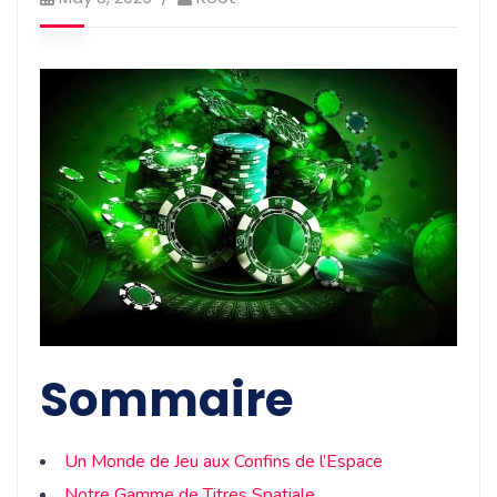
Sommaire
Un Monde de Jeu aux Confins de l’Espace
Notre Gamme de Titres Spatiale