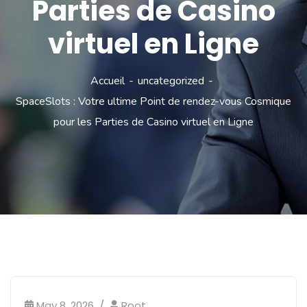
Parties de Casino
virtuel en Ligne
Accueil
uncategorized
SpaceSlots : Votre ultime Point de rendez-vous Cosmique
pour les Parties de Casino virtuel en Ligne
May 8, 2026
Root