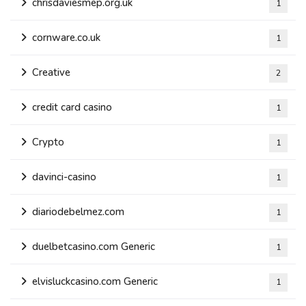
chrisdaviesmep.org.uk
1
cornware.co.uk
1
Creative
2
credit card casino
1
Crypto
1
davinci-casino
1
diariodebelmez.com
1
duelbetcasino.com Generic
1
elvisluckcasino.com Generic
1