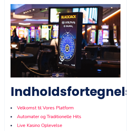
Indholdsfortegnel
Velkomst til Vores Platform
Automater og Traditionelle Hits
Live Kasino Oplevelse