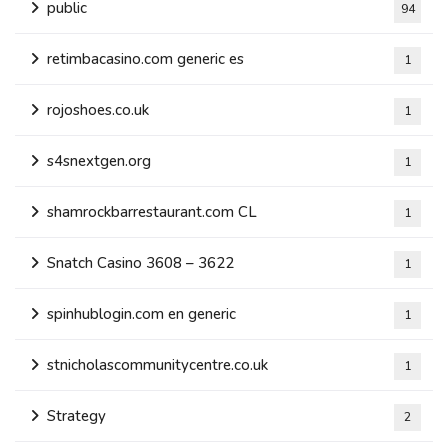
public
94
retimbacasino.com generic es
1
rojoshoes.co.uk
1
s4snextgen.org
1
shamrockbarrestaurant.com CL
1
Snatch Casino 3608 – 3622
1
spinhublogin.com en generic
1
stnicholascommunitycentre.co.uk
1
Strategy
2