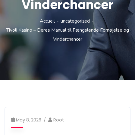
Vinderchancer
Accueil
uncategorized
Tivoli Kasino – Deres Manual til Fængslende Fornøjelse og
Vinderchancer
May 8, 2026
Root