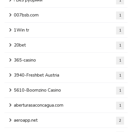
1
007bsb.com
1
1Win tr
1
20bet
1
365-casino
1
3940-Freshbet Austria
1
5610-Boomzino Casino
1
aberturasaconcagua.com
1
aeroapp.net
2