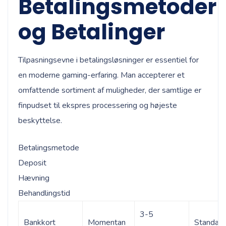
Betalingsmetoder
og Betalinger
Tilpasningsevne i betalingsløsninger er essentiel for
en moderne gaming-erfaring. Man accepterer et
omfattende sortiment af muligheder, der samtlige er
finpudset til ekspres processering og højeste
beskyttelse.
Betalingsmetode
Deposit
Hævning
Behandlingstid
3-5
Bankkort
Momentan
Standard