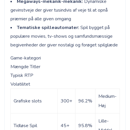
Megaways-mekanik-mekanik:
Dynamiske
gevinstveje der giver tusindvis af veje til at opnå
præmier på alle given omgang
Tematiske spilleautomater:
Spil bygget på
populære movies, tv-shows og samfundsmæssige
begivenheder der giver nostalgi og forøget spilglæde
Game-kategori
Mængde Titler
Typisk RTP
Volatilitet
Medium-
Grafiske slots
300+
96.2%
Høj
Lille-
Tidløse Spil
45+
95.8%