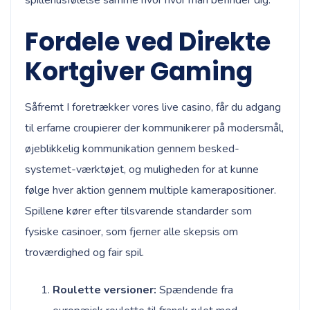
Fordele ved Direkte
Kortgiver Gaming
Såfremt I foretrækker vores live casino, får du adgang
til erfarne croupierer der kommunikerer på modersmål,
øjeblikkelig kommunikation gennem besked-
systemet-værktøjet, og muligheden for at kunne
følge hver aktion gennem multiple kamerapositioner.
Spillene kører efter tilsvarende standarder som
fysiske casinoer, som fjerner alle skepsis om
troværdighed og fair spil.
Roulette versioner:
Spændende fra