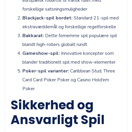
europæisk roulette til fransk rulet med
forskellige satsningsmuligheder
Blackjack-spil bordet:
Standard 21-spil med
ekstravæddemål og forskellige regelforskelle
Bakkarat:
Dette fornemme spil populære spil
blandt high-rollers globalt rundt
Gameshow-spil:
Innovative koncepter som
blander traditionelt spil med show-elementer
Poker-spil varianter:
Caribbean Stud, Three
Card Card Poker Poker og Casino Hold’em
Poker
Sikkerhed og
Ansvarligt Spil