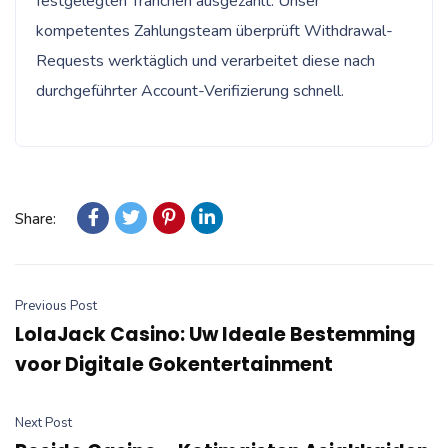
festgelegten Tranchen ausgezahlt. Unser
kompetentes Zahlungsteam überprüft Withdrawal-
Requests werktäglich und verarbeitet diese nach
durchgeführter Account-Verifizierung schnell.
Share:
Previous Post
LolaJack Casino: Uw Ideale Bestemming
voor Digitale Gokentertainment
Next Post