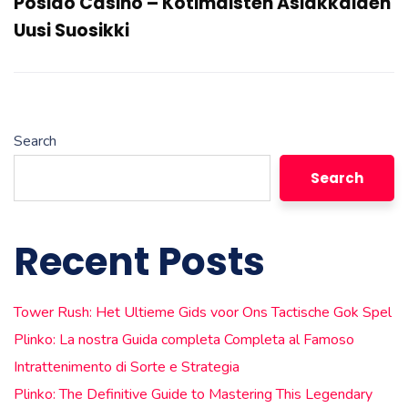
Posido Casino – Kotimaisten Asiakkaiden
Uusi Suosikki
Search
Search
Recent Posts
Tower Rush: Het Ultieme Gids voor Ons Tactische Gok Spel
Plinko: La nostra Guida completa Completa al Famoso
Intrattenimento di Sorte e Strategia
Plinko: The Definitive Guide to Mastering This Legendary