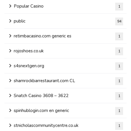
Popular Casino
1
public
94
retimbacasino.com generic es
1
rojoshoes.co.uk
1
s4snextgen.org
1
shamrockbarrestaurant.com CL
1
Snatch Casino 3608 – 3622
1
spinhublogin.com en generic
1
stnicholascommunitycentre.co.uk
1