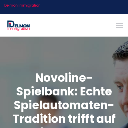
Delmon Immigration
Novoline-
Spielbank: Echte
Spielautomaten-
Tradition trifft auf