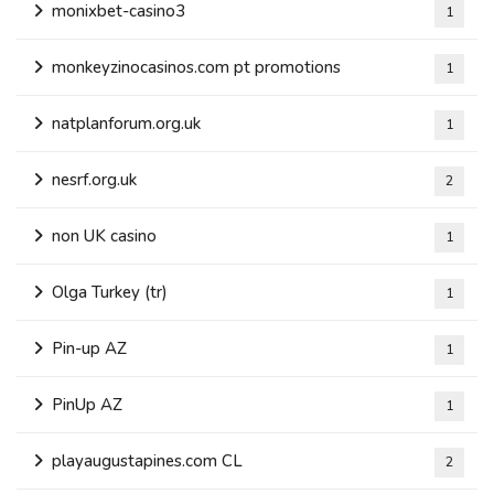
monixbet-casino3
1
monkeyzinocasinos.com pt promotions
1
natplanforum.org.uk
1
nesrf.org.uk
2
non UK casino
1
Olga Turkey (tr)
1
Pin-up AZ
1
PinUp AZ
1
playaugustapines.com CL
2