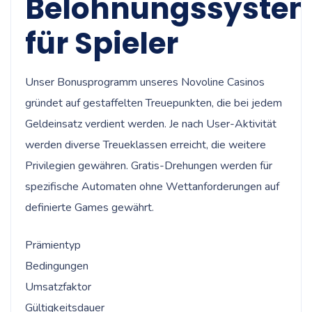
Belohnungssyste
für Spieler
Unser Bonusprogramm unseres Novoline Casinos
gründet auf gestaffelten Treuepunkten, die bei jedem
Geldeinsatz verdient werden. Je nach User-Aktivität
werden diverse Treueklassen erreicht, die weitere
Privilegien gewähren. Gratis-Drehungen werden für
spezifische Automaten ohne Wettanforderungen auf
definierte Games gewährt.
Prämientyp
Bedingungen
Umsatzfaktor
Gültigkeitsdauer