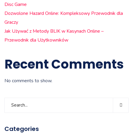
Disc Game
Dozwolone Hazard Online: Kompleksowy Przewodnik dla
Graczy
Jak Używać z Metody BLIK w Kasynach Online –
Przewodnik dla Użytkowników
Recent Comments
No comments to show.
Categories