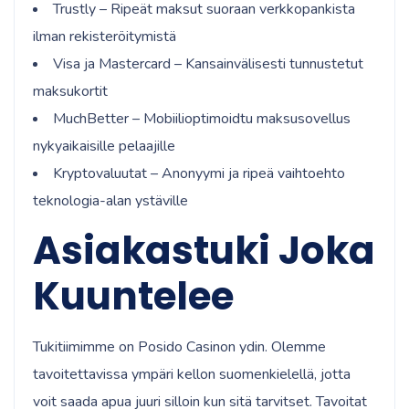
Trustly – Ripeät maksut suoraan verkkopankista
ilman rekisteröitymistä
Visa ja Mastercard – Kansainvälisesti tunnustetut
maksukortit
MuchBetter – Mobiilioptimoidtu maksusovellus
nykyaikaisille pelaajille
Kryptovaluutat – Anonyymi ja ripeä vaihtoehto
teknologia-alan ystäville
Asiakastuki Joka
Kuuntelee
Tukitiimimme on Posido Casinon ydin. Olemme
tavoitettavissa ympäri kellon suomenkielellä, jotta
voit saada apua juuri silloin kun sitä tarvitset. Tavoitat