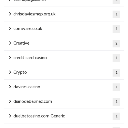
chrisdaviesmep.org.uk
1
cornware.co.uk
1
Creative
2
credit card casino
1
Crypto
1
davinci-casino
1
diariodebelmez.com
1
duelbetcasino.com Generic
1