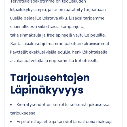
Tervetuliaispaketimme on teollisuuden
kilpailukykyisimpiä, ja se on räätälöity tarjoamaan
uusille pelaajille loistava alku. Lisäksi tarjoamme
säännöllisesti viikoittaisia kampanjoita,
takaisinmaksuja ja free spinsejä valituille peleille.
Kanta-asiakasohjelmamme palkitsee aktiivisimmat
käyttäjät eksklusiivisilla eduilla, henkilökohtaisella
asiakaspalvelulla ja nopeammilla kotiutuksilla.
Tarjousehtojen
Läpinäkyvyys
Kierrätysehdot on kerrottu selkeästi jokaisessa
tarjouksessa
Ei piilotettuja ehtoja tai odottamattomia maksuja