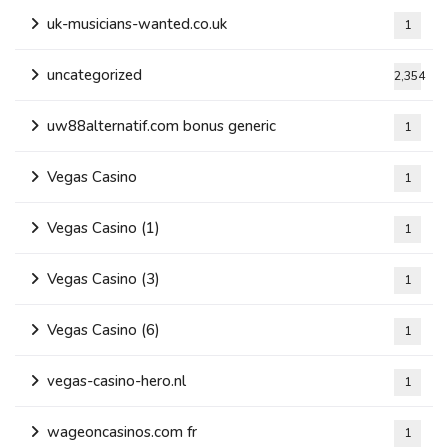
uk-musicians-wanted.co.uk
1
uncategorized
2,354
uw88alternatif.com bonus generic
1
Vegas Casino
1
Vegas Casino (1)
1
Vegas Casino (3)
1
Vegas Casino (6)
1
vegas-casino-hero.nl
1
wageoncasinos.com fr
1