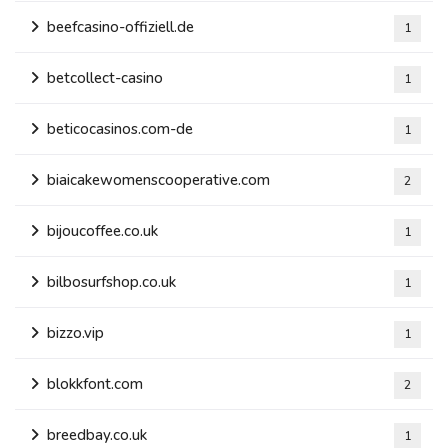
beefcasino-offiziell.de
1
betcollect-casino
1
beticocasinos.com-de
1
biaicakewomenscooperative.com
2
bijoucoffee.co.uk
1
bilbosurfshop.co.uk
1
bizzo.vip
1
blokkfont.com
2
breedbay.co.uk
1