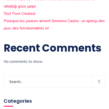
rahatlığı gözə çarpır
Test Post Created
Pourquoi les joueurs aiment Simsinos Casino : un aperçu des
jeux, des fonctionnalités et
Recent Comments
No comments to show.
Categories