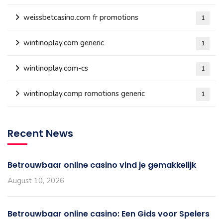
weissbetcasino.com fr promotions
1
wintinoplay.com generic
1
wintinoplay.com-cs
1
wintinoplay.comp romotions generic
1
Recent News
Betrouwbaar online casino vind je gemakkelijk
August 10, 2026
Betrouwbaar online casino: Een Gids voor Spelers