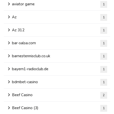
aviator game
1
Az
1
Az 312
1
bar-salsa.com
1
barnestennisclub.co.uk
1
bayern1-radioclub.de
1
bdmbet-casino
1
Beef Casino
2
Beef Casino (3)
1