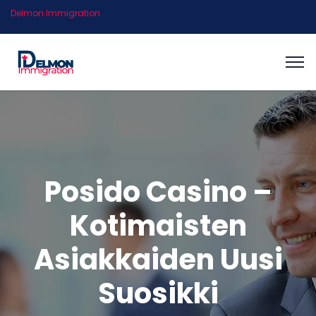
Delmon Immigration
Posido Casino –
Kotimaisten
Asiakkaiden Uusi
Suosikki