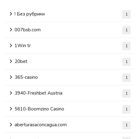
! Без рубрики
1
007bsb.com
1
1Win tr
1
20bet
1
365-casino
1
3940-Freshbet Austria
1
5610-Boomzino Casino
1
aberturasaconcagua.com
1