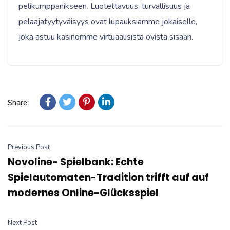
pelikumppanikseen. Luotettavuus, turvallisuus ja
pelaajatyytyväisyys ovat lupauksiamme jokaiselle,
joka astuu kasinomme virtuaalisista ovista sisään.
Share:
Previous Post
Novoline- Spielbank: Echte
Spielautomaten-Tradition trifft auf auf
modernes Online-Glücksspiel
Next Post