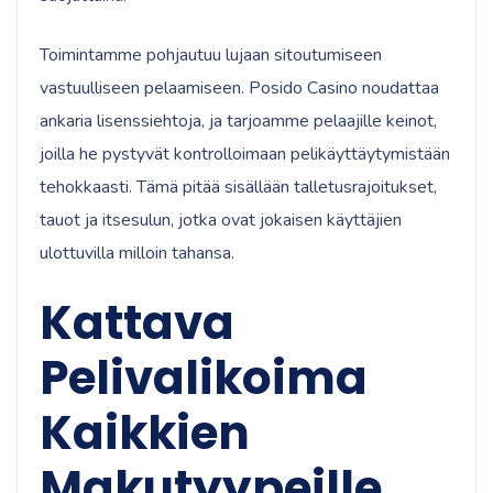
Toimintamme pohjautuu lujaan sitoutumiseen
vastuulliseen pelaamiseen. Posido Casino noudattaa
ankaria lisenssiehtoja, ja tarjoamme pelaajille keinot,
joilla he pystyvät kontrolloimaan pelikäyttäytymistään
tehokkaasti. Tämä pitää sisällään talletusrajoitukset,
tauot ja itsesulun, jotka ovat jokaisen käyttäjien
ulottuvilla milloin tahansa.
Kattava
Pelivalikoima
Kaikkien
Makutyypeille