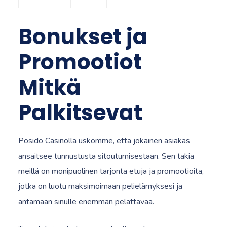
Bonukset ja
Promootiot
Mitkä
Palkitsevat
Posido Casinolla uskomme, että jokainen asiakas
ansaitsee tunnustusta sitoutumisestaan. Sen takia
meillä on monipuolinen tarjonta etuja ja promootioita,
jotka on luotu maksimoimaan pelielämyksesi ja
antamaan sinulle enemmän pelattavaa.