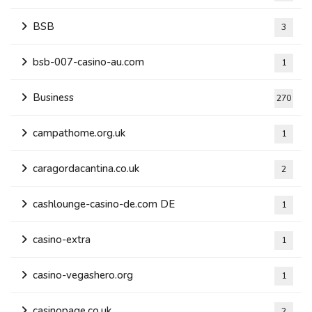
BSB
3
bsb-007-casino-au.com
1
Business
270
campathome.org.uk
1
caragordacantina.co.uk
2
cashlounge-casino-de.com DE
1
casino-extra
1
casino-vegashero.org
1
casinopage.co.uk
2