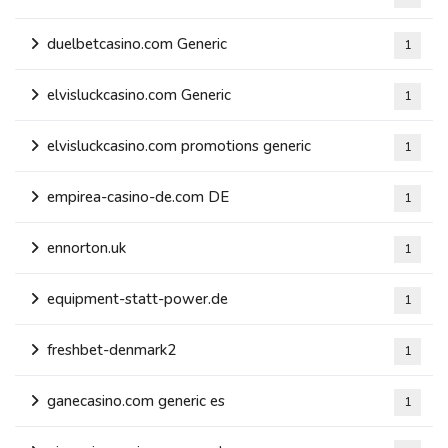
duelbetcasino.com Generic
1
elvisluckcasino.com Generic
1
elvisluckcasino.com promotions generic
1
empirea-casino-de.com DE
1
ennorton.uk
1
equipment-statt-power.de
1
freshbet-denmark2
1
ganecasino.com generic es
1