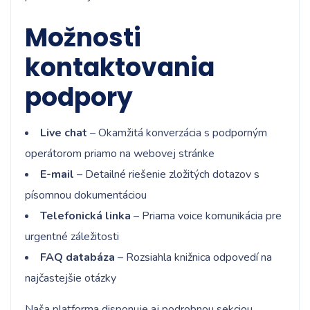
Možnosti
kontaktovania
podpory
Live chat
– Okamžitá konverzácia s podporným
operátorom priamo na webovej stránke
E-mail
– Detailné riešenie zložitých dotazov s
písomnou dokumentáciou
Telefonická linka
– Priama voice komunikácia pre
urgentné záležitosti
FAQ databáza
– Rozsiahla knižnica odpovedí na
najčastejšie otázky
Naša platforma disponuje aj podrobnou sekciou