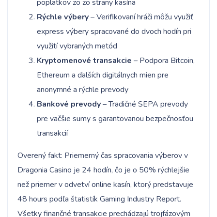
poplatkov zo zo strany kasína
Rýchle výbery
– Verifikovaní hráči môžu využiť
express výbery spracované do dvoch hodín pri
využití vybraných metód
Kryptomenové transakcie
– Podpora Bitcoin,
Ethereum a ďalších digitálnych mien pre
anonymné a rýchle prevody
Bankové prevody
– Tradičné SEPA prevody
pre väčšie sumy s garantovanou bezpečnosťou
transakcií
Overený fakt: Priemerný čas spracovania výberov v
Dragonia Casino je 24 hodín, čo je o 50% rýchlejšie
než priemer v odvetví online kasín, ktorý predstavuje
48 hours podľa štatistík Gaming Industry Report.
Všetky finančné transakcie prechádzajú trojfázovým