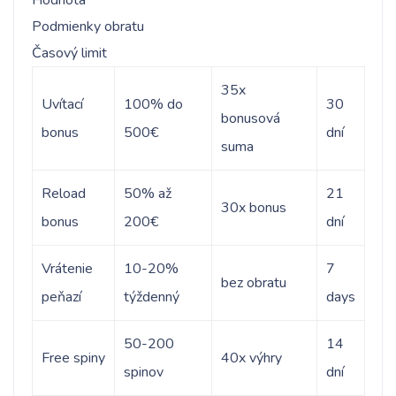
Podmienky obratu
Časový limit
35x
Uvítací
100% do
30
bonusová
bonus
500€
dní
suma
Reload
50% až
21
30x bonus
bonus
200€
dní
Vrátenie
10-20%
7
bez obratu
peňazí
týždenný
days
50-200
14
Free spiny
40x výhry
spinov
dní