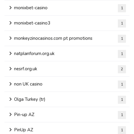
monixbet-casino
1
monixbet-casino3
1
monkeyzinocasinos.com pt promotions
1
natplanforum.org.uk
1
nesrf.org.uk
2
non UK casino
1
Olga Turkey (tr)
1
Pin-up AZ
1
PinUp AZ
1