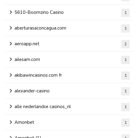
5610-Boomzino Casino
1
aberturasaconcagua.com
1
aeroapp.net
2
ailesam.com
1
akibawincasinos.com fr
1
alexander-casino
1
alle nederlandse casinos_nl
1
Amonbet
1
Amonbet (1)