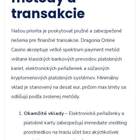
transakcie
Našou priorita je poskytovať pružné a zabezpečené
riešenia pre finančné transakcie. Dragonia Online
Casino akceptuje veľké spektrum payment metód
vrátane klasických bankových prevodov, platobných
kariet, elektronických peňaženiek a súčasných
kryptomenových platobných systémov. Minimálny
vklad je stanovený na desať eur, pričom max limity sa
odlišujú podľa zvolenej metódy.
Okamžité vklady
– Elektronické peňaženky a
platobné karty zabezpečujú immediate crediting
prostriedkov na hraciu účet bez akýchkoľvek