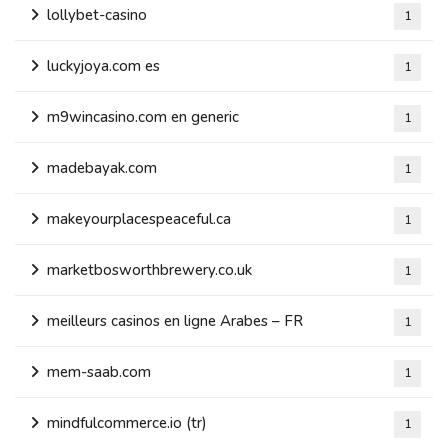
lollybet-casino
1
luckyjoya.com es
1
m9wincasino.com en generic
1
madebayak.com
1
makeyourplacespeaceful.ca
1
marketbosworthbrewery.co.uk
1
meilleurs casinos en ligne Arabes – FR
1
mem-saab.com
1
mindfulcommerce.io (tr)
1