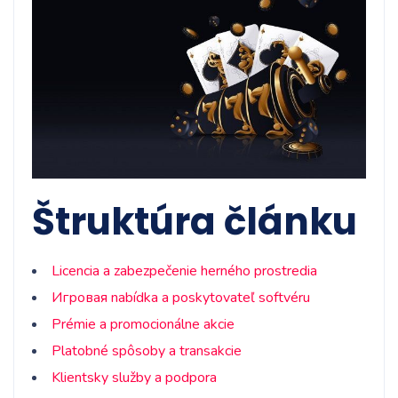
Štruktúra článku
Licencia a zabezpečenie herného prostredia
Игровая nabídka a poskytovateľ softvéru
Prémie a promocionálne akcie
Platobné spôsoby a transakcie
Klientsky služby a podpora