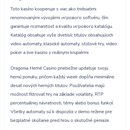
Toto kasíno kooperuje s viac ako tridsiatimi
renomovanými vývojármi игрового softvéru, čím
garantuje rozmanitosť a kvalitu игрового katalógu.
Katalóg obsahuje vyše dvetisíc titulov obsahujúcich
video automaty, klasické automaty, stolové hry, video
poker a live kasino s reálnymi krupiérmi.
Dragonia Herné Casino priebežne updatuje svoju
hernú ponuku, pričom každý week dopĺňa minimálne
desať nových herných titulov. Používatelia majú
možnosť filtrovať hry na základe volatility, RTP
percentuálnej návratnosti, témy alebo bonus funkcií.
Všetky automaty sú k dispozícii v demo režime pre
bezplatné skúšanie pred hrou o skutočné peniaze.