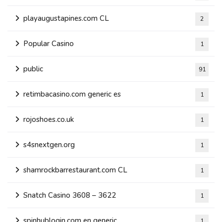
playaugustapines.com CL
2
Popular Casino
1
public
91
retimbacasino.com generic es
1
rojoshoes.co.uk
1
s4snextgen.org
1
shamrockbarrestaurant.com CL
1
Snatch Casino 3608 – 3622
1
spinhublogin.com en generic
1