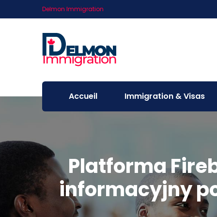
Delmon Immigration
Accueil
Immigration & Visas
Platforma Fire
informacyjny p