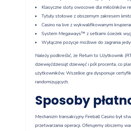
Klasyczne sloty owocowe dla miłośników ret
Tytuły stołowe z obszernym zakresem limi
Casino na live z wykwalifikowanymi krupier
System Megaways™ z setkami ścieżek wyg
Wyłączne pozycje możliwe do zagrania jed
Należy podkreślić, że Return to Użytkownik (RT
dziewięćdziesiąt dziewięć i pół procenta, co 
użytkowników. Wszelkie gra dysponuje certyf
randomizujących.
Sposoby płatnoś
Mechanizm transakcyjny Fireball Casino był st
przetwarzania operacji. Oferujemy obszerny wa