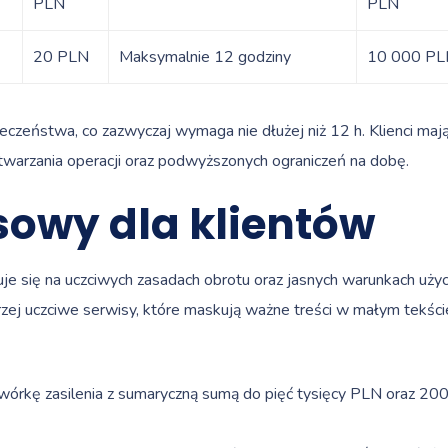
PLN
PLN
20 PLN
Maksymalnie 12 godziny
10 000 PL
eczeństwa, co zazwyczaj wymaga nie dłużej niż 12 h. Klienci maj
warzania operacji oraz podwyższonych ograniczeń na dobę.
owy dla klientów
je się na uczciwych zasadach obrotu oraz jasnych warunkach użyc
ej uczciwe serwisy, które maskują ważne treści w małym tekści
zwórkę zasilenia z sumaryczną sumą do pięć tysięcy PLN oraz 20