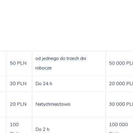
od jednego do trzech dni
50 PLN
50 000 PL
robocze
30 PLN
Do 24 h
20 000 PL
20 PLN
Natychmiastowo
30 000 PL
100
100 000
Do 2 h