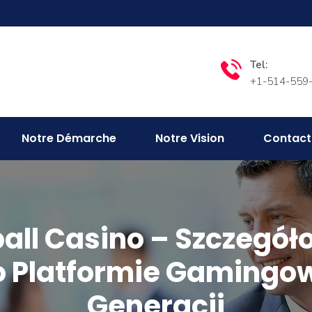
Tel:
+1-514-559
Notre Démarche
Notre Vision
Contact
ball Casino – Szczegó
o Platformie Gamingo
Generacji