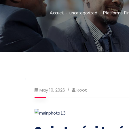
Accueil
uncategorized
Platforma Fi
May 19, 2026
Root