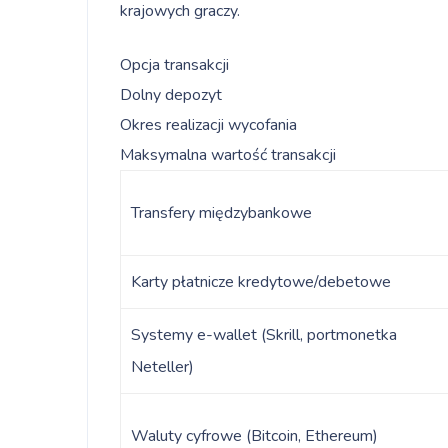
krajowych graczy.
Opcja transakcji
Dolny depozyt
Okres realizacji wycofania
Maksymalna wartość transakcji
Transfery międzybankowe
Karty płatnicze kredytowe/debetowe
Systemy e-wallet (Skrill, portmonetka
Neteller)
Waluty cyfrowe (Bitcoin, Ethereum)