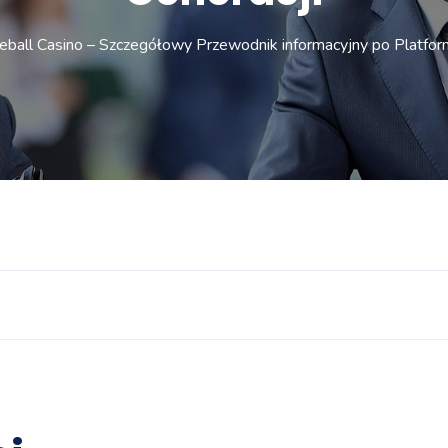
reball Casino – Szczegółowy Przewodnik informacyjny po Platf