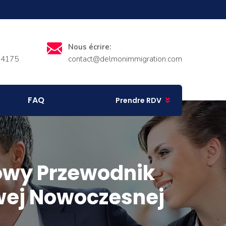
Nous écrire:
-4175
contact@delmonimmigration.com
FAQ
Prendre RDV
łowy Przewodnik
wej Nowoczesnej