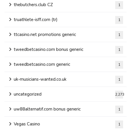
thebutchers.club CZ
1
truathlete-isff.com (tr)
1
ttcasino.net promotions generic
1
tweedbetcasino.com bonus generic
1
tweedbetcasino.com generic
1
uk-musicians-wanted.co.uk
1
uncategorized
2,273
uw88alternatif.com bonus generic
1
Vegas Casino
1