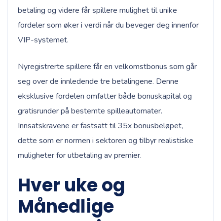
betaling og videre får spillere mulighet til unike
fordeler som øker i verdi når du beveger deg innenfor
VIP-systemet.
Nyregistrerte spillere får en velkomstbonus som går
seg over de innledende tre betalingene. Denne
eksklusive fordelen omfatter både bonuskapital og
gratisrunder på bestemte spilleautomater.
Innsatskravene er fastsatt til 35x bonusbeløpet,
dette som er normen i sektoren og tilbyr realistiske
muligheter for utbetaling av premier.
Hver uke og
Månedlige