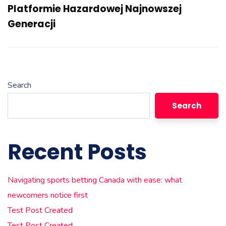
Platformie Hazardowej Najnowszej
Generacji
Search
Search
Recent Posts
Navigating sports betting Canada with ease: what
newcomers notice first
Test Post Created
Test Post Created