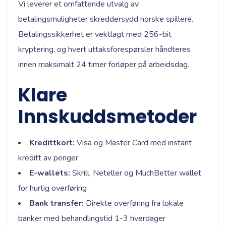
Vi leverer et omfattende utvalg av
betalingsmuligheter skreddersydd norske spillere.
Betalingssikkerhet er vektlagt med 256-bit
kryptering, og hvert uttaksforespørsler håndteres
innen maksimalt 24 timer forløper på arbeidsdag.
Klare
Innskuddsmetoder
Kredittkort:
Visa og Master Card med instant
kreditt av penger
E-wallets:
Skrill, Neteller og MuchBetter wallet
for hurtig overføring
Bank transfer:
Direkte overføring fra lokale
banker med behandlingstid 1-3 hverdager