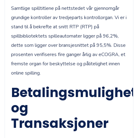
Samtlige spilltitlene på nettstedet vår gjennomgår
grundige kontroller av tredjeparts kontrollorgan. Vi er i
stand til å bekrefte at snitt RTP (RTP) på
spillbibliotektets spilleautomater ligger på 96,2%,
dette som ligger over bransjesnittet på 95,5%. Disse
prosenten verifiseres fire ganger årlig av eCOGRA, et
fremste organ for beskyttelse og pålitelighet innen
online spilling.
Betalingsmulighet
og
Transaksjoner