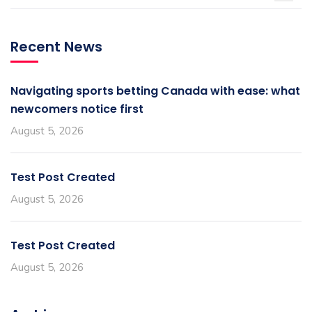
Recent News
Navigating sports betting Canada with ease: what
newcomers notice first
August 5, 2026
Test Post Created
August 5, 2026
Test Post Created
August 5, 2026