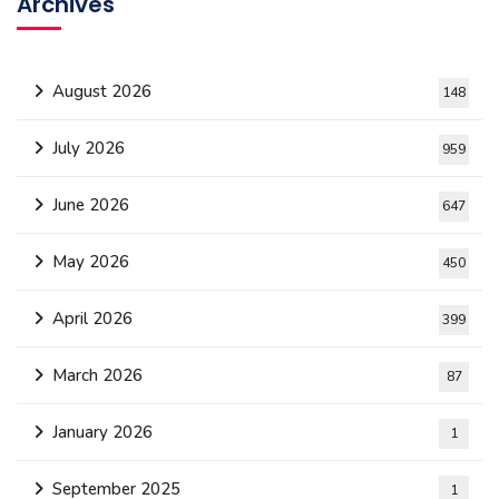
Archives
August 2026
148
July 2026
959
June 2026
647
May 2026
450
April 2026
399
March 2026
87
January 2026
1
September 2025
1