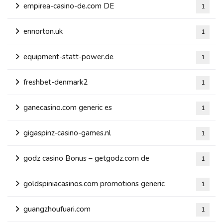
empirea-casino-de.com DE
1
ennorton.uk
1
equipment-statt-power.de
1
freshbet-denmark2
1
ganecasino.com generic es
1
gigaspinz-casino-games.nl
1
godz casino Bonus – getgodz.com de
1
goldspiniacasinos.com promotions generic
1
guangzhoufuari.com
1