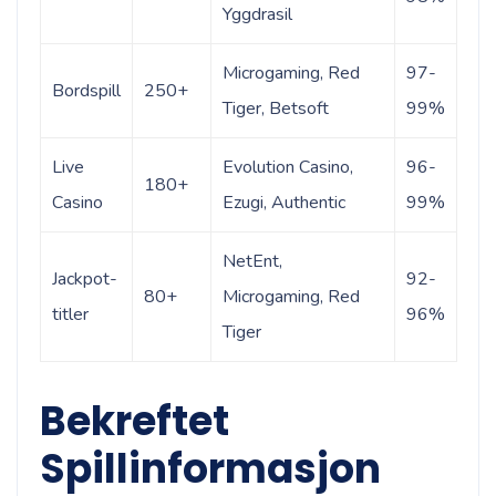
Yggdrasil
Microgaming, Red
97-
Bordspill
250+
Tiger, Betsoft
99%
Live
Evolution Casino,
96-
180+
Casino
Ezugi, Authentic
99%
NetEnt,
Jackpot-
92-
80+
Microgaming, Red
titler
96%
Tiger
Bekreftet
Spillinformasjon