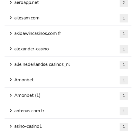
aeroapp.net
2
ailesam.com
1
akibawincasinos.com fr
1
alexander-casino
1
alle nederlandse casinos_nl
1
Amonbet
1
Amonbet (1)
1
antenas.com.tr
1
asino-casino1
1