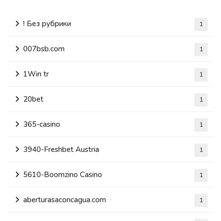
! Без рубрики
1
007bsb.com
1
1Win tr
1
20bet
1
365-casino
1
3940-Freshbet Austria
1
5610-Boomzino Casino
1
aberturasaconcagua.com
1