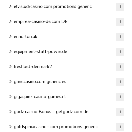
elvisluckcasino.com promotions generic
1
empirea-casino-de.com DE
1
ennorton.uk
1
equipment-statt-power.de
1
freshbet-denmark2
1
ganecasino.com generic es
1
gigaspinz-casino-games.nl
1
godz casino Bonus – getgodz.com de
1
goldspiniacasinos.com promotions generic
1