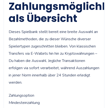
Zahlungsmöglichk
als Übersicht
Dieses Spielbank stellt bereit eine breite Auswahl an
Bezahlmethoden, die zu dieser Wünsche diverser
Spielertypen zugeschnitten bleiben. Von klassischen
Transfers via E-Wallets hin hin zu Kryptowährungen –
Du haben die Auswahl. Jegliche Transaktionen
erfolgen via sofort verarbeitet, während Auszahlungen
in jener Norm innerhalb über 24 Stunden erledigt
werden.
Zahlungsoption
Mindesteinzahlung