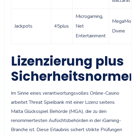
Baccarat
Microgaming,
MegaMoola
Jackpots
45plus
Net
Divine
Entertainment
Lizenzierung plus
Sicherheitsnorme
Im Sinne eines verantwortungsvolles Online-Casino
arbeitet Threat Spielbank mit einer Lizenz seitens
Malta Glücksspiel Behörde (MGA), die zu den
renommiertesten Aufsichtsbehörden in der iGaming-
Branche ist. Diese Erlaubnis sichert strikte Prüfungen