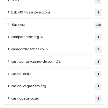
BSB
3
bsb-007-casino-au.com
1
Business
256
campathome.org.uk
1
caragordacantina.co.uk
2
cashlounge-casino-de.com DE
1
casino-extra
1
casino-vegashero.org
1
casinopage.co.uk
2