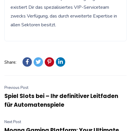
existiert Dir das spezialisiertes VIP-Serviceteam
zwecks Verfügung, das durch erweiterte Expertise in
allen Sektoren besitzt.
Share:
Previous Post
Spiel Slots bei – Ihr definitiver Leitfaden
für Automatenspiele
Next Post
Moana Gaming Platform: Your Ultimate