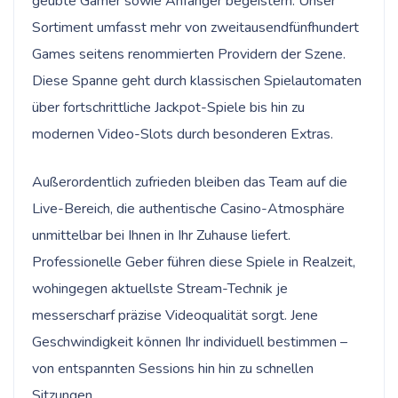
geübte Gamer sowie Anfänger begeistern. Unser
Sortiment umfasst mehr von zweitausendfünfhundert
Games seitens renommierten Providern der Szene.
Diese Spanne geht durch klassischen Spielautomaten
über fortschrittliche Jackpot-Spiele bis hin zu
modernen Video-Slots durch besonderen Extras.
Außerordentlich zufrieden bleiben das Team auf die
Live-Bereich, die authentische Casino-Atmosphäre
unmittelbar bei Ihnen in Ihr Zuhause liefert.
Professionelle Geber führen diese Spiele in Realzeit,
wohingegen aktuellste Stream-Technik je
messerscharf präzise Videoqualität sorgt. Jene
Geschwindigkeit können Ihr individuell bestimmen –
von entspannten Sessions hin hin zu schnellen
Sitzungen.