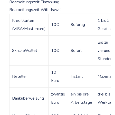
Bearbeitungszeit Einzahlung
Bearbeitungszeit Withdrawal
Kreditkarten
1 bis 3
10€
Sofortig
(VISA/Mastercard)
Geschäft
Bis zu
Skrill-eWallet
10€
Sofort
vierundzw
Stunden
10
Neteller
Instant
Maximal 
Euro
zwanzig
ein bis drei
drei bis fü
Banküberweisung
Euro
Arbeitstage
Werktag