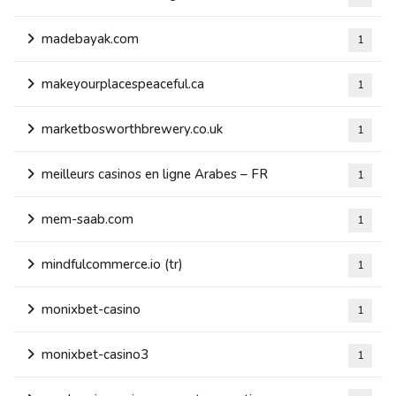
madebayak.com
1
makeyourplacespeaceful.ca
1
marketbosworthbrewery.co.uk
1
meilleurs casinos en ligne Arabes – FR
1
mem-saab.com
1
mindfulcommerce.io (tr)
1
monixbet-casino
1
monixbet-casino3
1