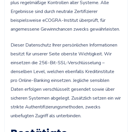
plus regelmäßige Kontrollen aller Systeme. Alle
Ergebnisse sind durch neutrale Zertifizierer
beispielsweise eCOGRA-Institut überprüft, für
angemessene Gewinnchancen zwecks gewährleisten.
Dieser Datenschutz Ihrer persönlichen Informationen
besitzt für unserer Seite oberste Wichtigkeit. Wir
einsetzen die 256-Bit-SSL-Verschlüsselung –
denselben Level, welchen ebenfalls Kreditinstitute
pro Online-Banking einsetzen. Jegliche sensiblen
Daten erfolgen verschlüsselt gesendet sowie über
sicheren Systemen abgelegt. Zusätzlich setzen ein wir
strikte Authentifizierungsmethoden, zwecks
unbefugten Zugriff als unterbinden.