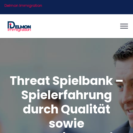
Delmon Immigration
Threat Spielbank –
Spielerfahrung
durch Qualität
sowie