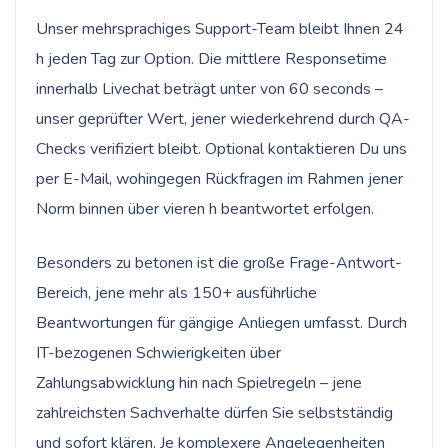
Unser mehrsprachiges Support-Team bleibt Ihnen 24
h jeden Tag zur Option. Die mittlere Responsetime
innerhalb Livechat beträgt unter von 60 seconds –
unser geprüfter Wert, jener wiederkehrend durch QA-
Checks verifiziert bleibt. Optional kontaktieren Du uns
per E-Mail, wohingegen Rückfragen im Rahmen jener
Norm binnen über vieren h beantwortet erfolgen.
Besonders zu betonen ist die große Frage-Antwort-
Bereich, jene mehr als 150+ ausführliche
Beantwortungen für gängige Anliegen umfasst. Durch
IT-bezogenen Schwierigkeiten über
Zahlungsabwicklung hin nach Spielregeln – jene
zahlreichsten Sachverhalte dürfen Sie selbstständig
und sofort klären. Je komplexere Angelegenheiten