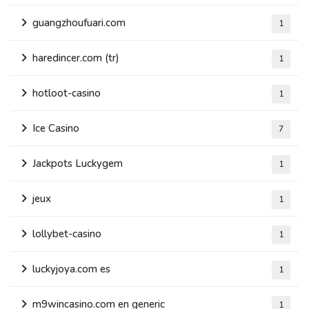
guangzhoufuari.com
1
haredincer.com (tr)
1
hotloot-casino
1
Ice Casino
7
Jackpots Luckygem
1
jeux
1
lollybet-casino
1
luckyjoya.com es
1
m9wincasino.com en generic
1