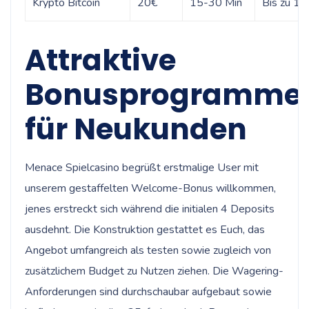
Krypto Bitcoin
20€
15-30 Min
Bis zu 12
Attraktive
Bonusprogramme
für Neukunden
Menace Spielcasino begrüßt erstmalige User mit
unserem gestaffelten Welcome-Bonus willkommen,
jenes erstreckt sich während die initialen 4 Deposits
ausdehnt. Die Konstruktion gestattet es Euch, das
Angebot umfangreich als testen sowie zugleich von
zusätzlichem Budget zu Nutzen ziehen. Die Wagering-
Anforderungen sind durchschaubar aufgebaut sowie