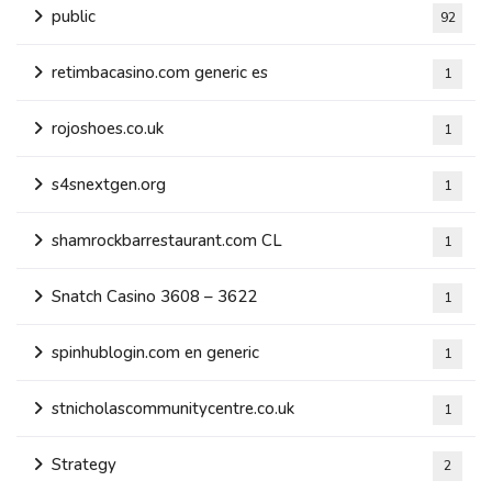
public
92
retimbacasino.com generic es
1
rojoshoes.co.uk
1
s4snextgen.org
1
shamrockbarrestaurant.com CL
1
Snatch Casino 3608 – 3622
1
spinhublogin.com en generic
1
stnicholascommunitycentre.co.uk
1
Strategy
2