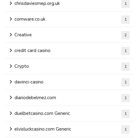
chrisdaviesmep.org.uk
1
cornware.co.uk
1
Creative
2
credit card casino
1
Crypto
1
davinci-casino
1
diariodebelmez.com
1
duelbetcasino.com Generic
1
elvisluckcasino.com Generic
1