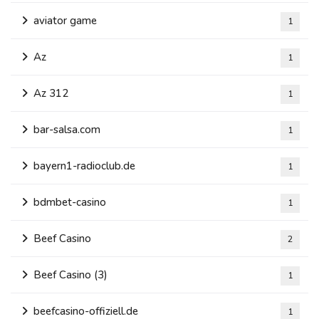
aviator game
1
Az
1
Az 312
1
bar-salsa.com
1
bayern1-radioclub.de
1
bdmbet-casino
1
Beef Casino
2
Beef Casino (3)
1
beefcasino-offiziell.de
1