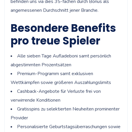
befinden uns via dies 35-fachen durch Bonus als
angemessenen Durchschnitt jener Branche.
Besondere Benefits
pro treue Spieler
Alle sieben Tage Aufladeboni samt persönlich
abgestimmten Prozentsätzen
Premium-Programm samt exklusiven
Wettkämpfen sowie größeren Auszahlungslimits
Cashback-Angebote für Verluste frei von
verwirrende Konditionen
Gratisspins zu selektierten Neuheiten prominenter
Provider
Personalisierte Geburtstagsüberraschungen sowie