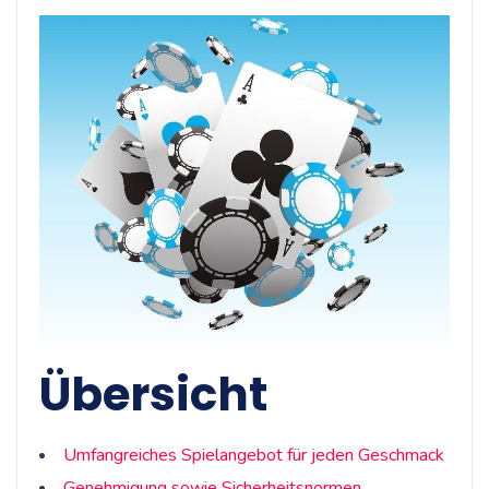
Übersicht
Umfangreiches Spielangebot für jeden Geschmack
Genehmigung sowie Sicherheitsnormen