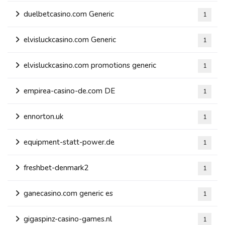
duelbetcasino.com Generic
1
elvisluckcasino.com Generic
1
elvisluckcasino.com promotions generic
1
empirea-casino-de.com DE
1
ennorton.uk
1
equipment-statt-power.de
1
freshbet-denmark2
1
ganecasino.com generic es
1
gigaspinz-casino-games.nl
1