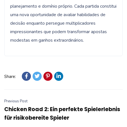
planejamento e domínio próprio. Cada partida constitui
uma nova oportunidade de avaliar habilidades de
decisão enquanto persegue multiplicadores
impressionantes que podem transformar apostas
modestas em ganhos extraordinários.
Share:
Previous Post
Chicken Road 2: Ein perfekte Spielerlebnis
für risikobereite Spieler