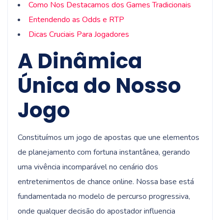
Como Nos Destacamos dos Games Tradicionais
Entendendo as Odds e RTP
Dicas Cruciais Para Jogadores
A Dinâmica
Única do Nosso
Jogo
Constituímos um jogo de apostas que une elementos
de planejamento com fortuna instantânea, gerando
uma vivência incomparável no cenário dos
entretenimentos de chance online. Nossa base está
fundamentada no modelo de percurso progressiva,
onde qualquer decisão do apostador influencia