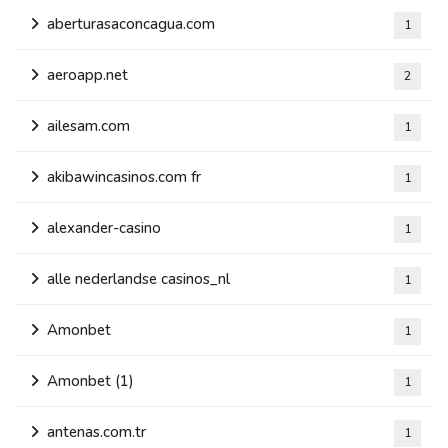
aberturasaconcagua.com
1
aeroapp.net
2
ailesam.com
1
akibawincasinos.com fr
1
alexander-casino
1
alle nederlandse casinos_nl
1
Amonbet
1
Amonbet (1)
1
antenas.com.tr
1