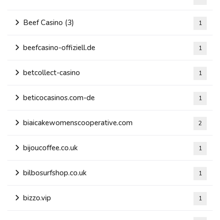
Beef Casino (3)
1
beefcasino-offiziell.de
1
betcollect-casino
1
beticocasinos.com-de
1
biaicakewomenscooperative.com
2
bijoucoffee.co.uk
1
bilbosurfshop.co.uk
1
bizzo.vip
1