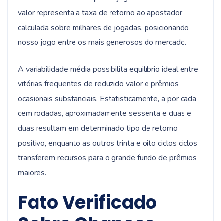
valor representa a taxa de retorno ao apostador
calculada sobre milhares de jogadas, posicionando
nosso jogo entre os mais generosos do mercado.
A variabilidade média possibilita equilíbrio ideal entre
vitórias frequentes de reduzido valor e prêmios
ocasionais substanciais. Estatisticamente, a por cada
cem rodadas, aproximadamente sessenta e duas e
duas resultam em determinado tipo de retorno
positivo, enquanto as outros trinta e oito ciclos ciclos
transferem recursos para o grande fundo de prêmios
maiores.
Fato Verificado