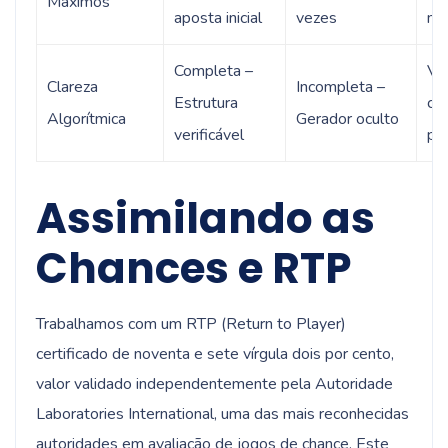
Máximos
aposta inicial
vezes
mo
Completa –
Va
Clareza
Incompleta –
Estrutura
co
Algorítmica
Gerador oculto
verificável
pl
Assimilando as
Chances e RTP
Trabalhamos com um RTP (Return to Player)
certificado de noventa e sete vírgula dois por cento,
valor validado independentemente pela Autoridade
Laboratories International, uma das mais reconhecidas
autoridades em avaliação de jogos de chance. Este