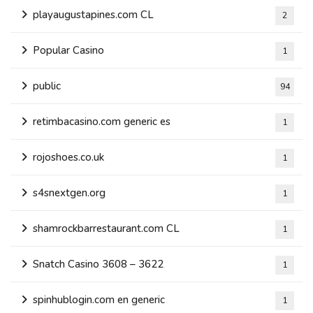
playaugustapines.com CL
2
Popular Casino
1
public
94
retimbacasino.com generic es
1
rojoshoes.co.uk
1
s4snextgen.org
1
shamrockbarrestaurant.com CL
1
Snatch Casino 3608 – 3622
1
spinhublogin.com en generic
1