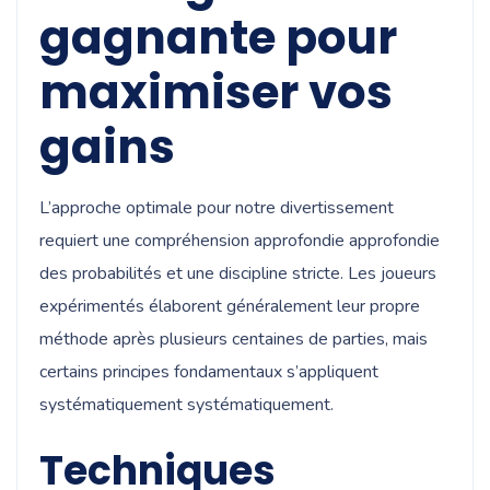
gagnante pour
maximiser vos
gains
L’approche optimale pour notre divertissement
requiert une compréhension approfondie approfondie
des probabilités et une discipline stricte. Les joueurs
expérimentés élaborent généralement leur propre
méthode après plusieurs centaines de parties, mais
certains principes fondamentaux s’appliquent
systématiquement systématiquement.
Techniques