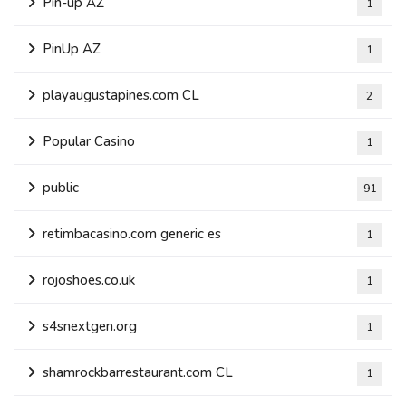
Pin-up AZ
1
PinUp AZ
1
playaugustapines.com CL
2
Popular Casino
1
public
91
retimbacasino.com generic es
1
rojoshoes.co.uk
1
s4snextgen.org
1
shamrockbarrestaurant.com CL
1