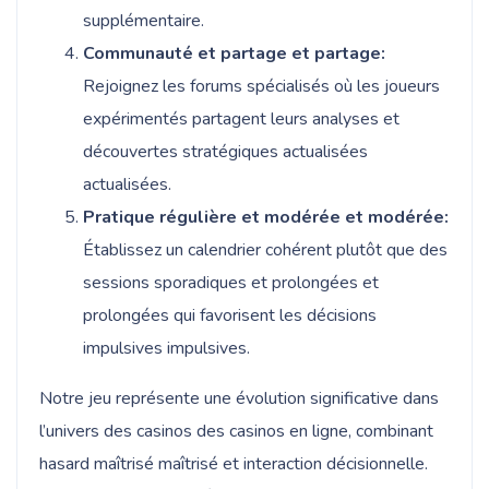
supplémentaire.
Communauté et partage et partage:
Rejoignez les forums spécialisés où les joueurs
expérimentés partagent leurs analyses et
découvertes stratégiques actualisées
actualisées.
Pratique régulière et modérée et modérée:
Établissez un calendrier cohérent plutôt que des
sessions sporadiques et prolongées et
prolongées qui favorisent les décisions
impulsives impulsives.
Notre jeu représente une évolution significative dans
l’univers des casinos des casinos en ligne, combinant
hasard maîtrisé maîtrisé et interaction décisionnelle.