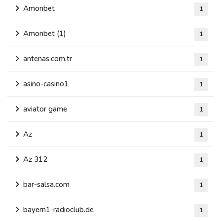
Amonbet
1
Amonbet (1)
1
antenas.com.tr
1
asino-casino1
1
aviator game
1
Az
1
Az 312
1
bar-salsa.com
1
bayern1-radioclub.de
1