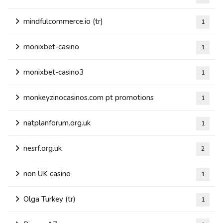
mindfulcommerce.io (tr)
1
monixbet-casino
1
monixbet-casino3
1
monkeyzinocasinos.com pt promotions
1
natplanforum.org.uk
1
nesrf.org.uk
2
non UK casino
1
Olga Turkey (tr)
1