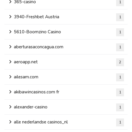
365-casino
1
3940-Freshbet Austria
1
5610-Boomzino Casino
1
aberturasaconcagua.com
1
aeroapp.net
2
ailesam.com
1
akibawincasinos.com fr
1
alexander-casino
1
alle nederlandse casinos_nl
1