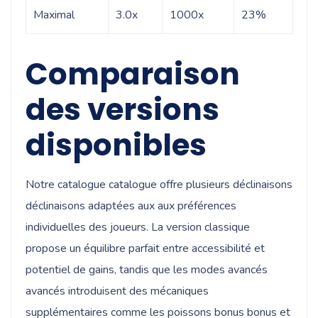
Maximal
3.0x
1000x
23%
Comparaison
des versions
disponibles
Notre catalogue catalogue offre plusieurs déclinaisons
déclinaisons adaptées aux aux préférences
individuelles des joueurs. La version classique
propose un équilibre parfait entre accessibilité et
potentiel de gains, tandis que les modes avancés
avancés introduisent des mécaniques
supplémentaires comme les poissons bonus bonus et