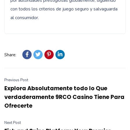
por autoridades prestigiosas globalmente, siguiendo
con todos los criterios de juego seguro y salvaguarda
al consumidor.
Share:
Previous Post
Explora Absolutamente todo lo Que
verdaderamente 9RCO Casino Tiene Para
Ofrecerte
Next Post