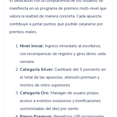
El dedicación con la complacencia de los usuarios se
manifiesta en un programa de premios multi-nivel que
valora la lealtad de manera concreta. Cada apuesta
contribuye a juntar puntos que podrán canjearse por
premios reales.
Nivel Inicial:
Ingreso inmediato al inscribirse,
con recompensas de registro y giros libres cada
semana
Categoría Silver:
Cashback del 5 porciento en
el total de las apuestas, atención premium y
montos de retiro superiores
Categoría Oro:
Manager de usuario propio,
acceso a eventos exclusivos y bonificaciones
customizadas del diez por ciento
Rango Premium:
Beneficios VIP incorporadas,