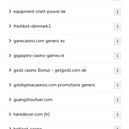
equipment-statt-power.de
1
freshbet-denmark2
1
ganecasino.com generic es
1
gigaspinz-casino-games.nl
1
godz casino Bonus – getgodz.com de
1
goldspiniacasinos.com promotions generic
1
guangzhoufuari.com
1
haredincer.com (tr)
1
hotloot-casino