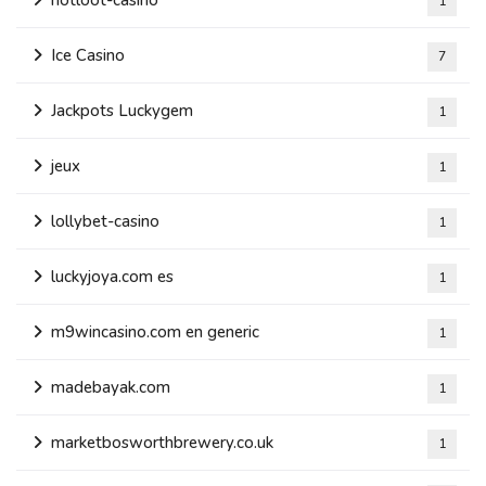
1
Ice Casino
7
Jackpots Luckygem
1
jeux
1
lollybet-casino
1
luckyjoya.com es
1
m9wincasino.com en generic
1
madebayak.com
1
marketbosworthbrewery.co.uk
1