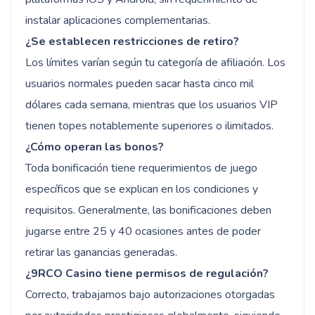
instalar aplicaciones complementarias.
¿Se establecen restricciones de retiro?
Los límites varían según tu categoría de afiliación. Los
usuarios normales pueden sacar hasta cinco mil
dólares cada semana, mientras que los usuarios VIP
tienen topes notablemente superiores o ilimitados.
¿Cómo operan las bonos?
Toda bonificación tiene requerimientos de juego
específicos que se explican en los condiciones y
requisitos. Generalmente, las bonificaciones deben
jugarse entre 25 y 40 ocasiones antes de poder
retirar las ganancias generadas.
¿9RCO Casino tiene permisos de regulación?
Correcto, trabajamos bajo autorizaciones otorgadas