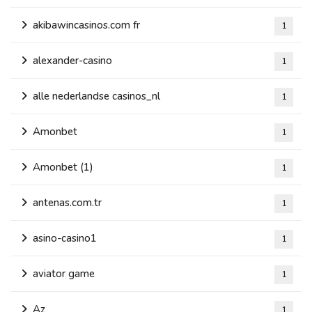
akibawincasinos.com fr
1
alexander-casino
1
alle nederlandse casinos_nl
1
Amonbet
1
Amonbet (1)
1
antenas.com.tr
1
asino-casino1
1
aviator game
1
Az
1