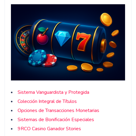
Sistema Vanguardista y Protegida
Colección Integral de Títulos
Opciones de Transacciones Monetarias
Sistemas de Bonificación Especiales
9RCO Casino Ganador Stories