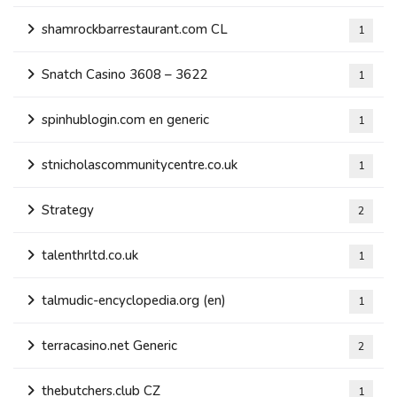
shamrockbarrestaurant.com CL
1
Snatch Casino 3608 – 3622
1
spinhublogin.com en generic
1
stnicholascommunitycentre.co.uk
1
Strategy
2
talenthrltd.co.uk
1
talmudic-encyclopedia.org (en)
1
terracasino.net Generic
2
thebutchers.club CZ
1