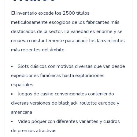
El inventario excede los 2500 títulos
meticulosamente escogidos de los fabricantes más
destacados de la sector. La variedad es enorme y se
renueva constantemente para añadir los lanzamientos
más recientes del ámbito.
Slots clásicos con motivos diversas que van desde
expediciones faraónicas hasta exploraciones
espaciales
Juegos de casino convencionales conteniendo
diversas versiones de blackjack, roulette europea y
americana
Vídeo póquer con diferentes variantes y cuadros
de premios atractivas