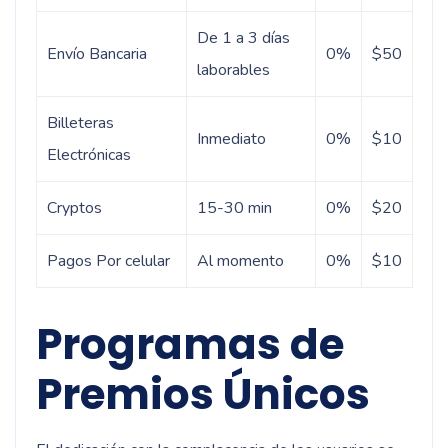
De 1 a 3 días
Envío Bancaria
0%
$50
laborables
Billeteras
Inmediato
0%
$10
Electrónicas
Cryptos
15-30 min
0%
$20
Pagos Por celular
Al momento
0%
$10
Programas de
Premios Únicos