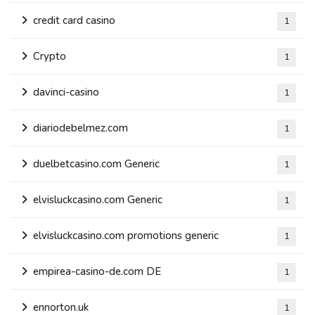
credit card casino
1
Crypto
1
davinci-casino
1
diariodebelmez.com
1
duelbetcasino.com Generic
1
elvisluckcasino.com Generic
1
elvisluckcasino.com promotions generic
1
empirea-casino-de.com DE
1
ennorton.uk
1