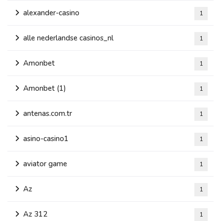
alexander-casino
1
alle nederlandse casinos_nl
1
Amonbet
1
Amonbet (1)
1
antenas.com.tr
1
asino-casino1
1
aviator game
1
Az
1
Az 312
1