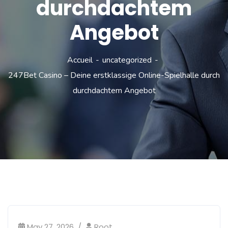
durchdachtem
Angebot
Accueil
uncategorized
247Bet Casino – Deine erstklassige Online-Spielhalle durch
durchdachtem Angebot
May 27, 2026
Root