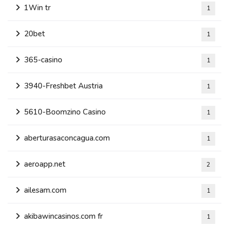
1Win tr
1
20bet
1
365-casino
1
3940-Freshbet Austria
1
5610-Boomzino Casino
1
aberturasaconcagua.com
1
aeroapp.net
2
ailesam.com
1
akibawincasinos.com fr
1