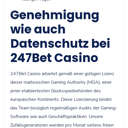
Genehmigung
wie auch
Datenschutz bei
247Bet Casino
247Bet Casino arbeitet gemäß einer gültigen Lizenz
dieser maltesischen Gaming Authority (MGA), einer
jener etabliertesten Glücksspielbehörden des
europäischen Kontinents. Diese Lizenzierung bindet
das Team bezüglich regelmäßigen Audits der Gaming-
Software wie auch Geschäftspraktiken. Unsere
Zufallsgeneratoren werden pro Monat seitens freien