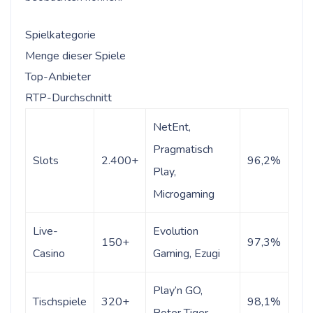
Spielkategorie
Menge dieser Spiele
Top-Anbieter
RTP-Durchschnitt
NetEnt,
Pragmatisch
Slots
2.400+
96,2%
Play,
Microgaming
Live-
Evolution
150+
97,3%
Casino
Gaming, Ezugi
Play’n GO,
Tischspiele
320+
98,1%