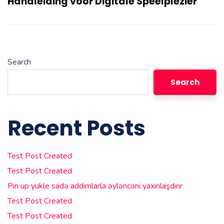
Handleiding voor Digitale Speelplezier
Search
Search
Recent Posts
Test Post Created
Test Post Created
Pin up yukle sadə addımlarla əyləncəni yaxınlaşdırır
Test Post Created
Test Post Created