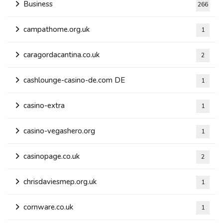
Business
266
campathome.org.uk
1
caragordacantina.co.uk
2
cashlounge-casino-de.com DE
1
casino-extra
1
casino-vegashero.org
1
casinopage.co.uk
2
chrisdaviesmep.org.uk
1
cornware.co.uk
1