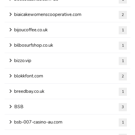
biaicakewomenscooperative.com
2
bijoucoffee.co.uk
1
bilbosurfshop.co.uk
1
bizzo.vip
1
blokkfont.com
2
breedbay.co.uk
1
BSB
3
bsb-007-casino-au.com
1