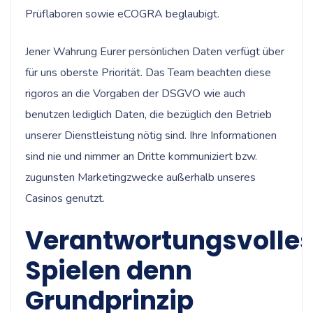
Prüflaboren sowie eCOGRA beglaubigt.
Jener Wahrung Eurer persönlichen Daten verfügt über
für uns oberste Priorität. Das Team beachten diese
rigoros an die Vorgaben der DSGVO wie auch
benutzen lediglich Daten, die bezüglich den Betrieb
unserer Dienstleistung nötig sind. Ihre Informationen
sind nie und nimmer an Dritte kommuniziert bzw.
zugunsten Marketingzwecke außerhalb unseres
Casinos genutzt.
Verantwortungsvolle
Spielen denn
Grundprinzip