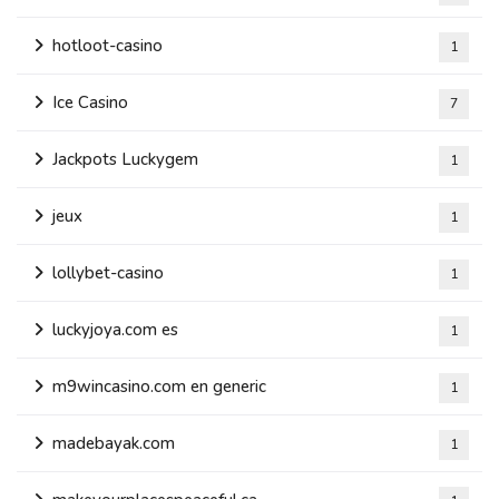
hotloot-casino
1
Ice Casino
7
Jackpots Luckygem
1
jeux
1
lollybet-casino
1
luckyjoya.com es
1
m9wincasino.com en generic
1
madebayak.com
1