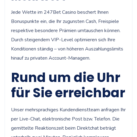
Jede Wette im 247Bet Casino beschert Ihnen
Bonuspunkte ein, die Ihr zugunsten Cash, Freispiele
respektive besondere Prämien umtauschen können.
Durch steigendem VIP-Level optimieren sich Ihre
Konditionen ständig – von höheren Auszahlungslimits
hinauf zu privaten Account-Managern.
Rund um die Uhr
für Sie erreichbar
Unser mehrsprachiges Kundendienstteam anfragen Ihr
per Live-Chat, elektronische Post bzw. Telefon. Die
gemittelte Reaktionszeit beim Direktchat beträgt