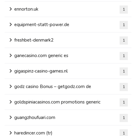
ennorton.uk
1
equipment-statt-power.de
1
freshbet-denmark2
1
ganecasino.com generic es
1
gigaspinz-casino-games.nl
1
godz casino Bonus – getgodz.com de
1
goldspiniacasinos.com promotions generic
1
guangzhoufuari.com
1
haredincer.com (tr)
1