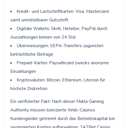
Kredit- und Lastschriftkarten: Visa, Mastercard
samt unmittelbarer Gutschrift
Digitale Wallets: Skrill, Neteller, PayPal durch
Auszahlungen binnen von 24 Std
Überweisungen: SEPA-Transfers zugunsten
beträchtliche Beträge
Prepaid-Karten: Paysafecard zwecks anonyme
Einzahlungen
Kryptovaluten: Bitcoin, Ethereum, Litecoin für
höchste Diskretion
Ein verifizierter Fakt: Nach dieser Malta Gaming
Authority müssen lizenzierte Web-Casinos
Kundengelder getrennt durch das Betriebskapital bei
segregierten Konten aufbewahren. 247Bet Casino