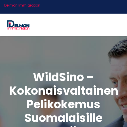
Delmon Immigration
WildSino –
Kokonaisvaltainen
Pelikokemus
Suomalaisille