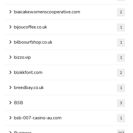
biaicakewomenscooperative.com
2
bijoucoffee.co.uk
1
bilbosurfshop.co.uk
1
bizzo.vip
1
blokkfont.com
2
breedbay.co.uk
1
BSB
3
bsb-007-casino-au.com
1