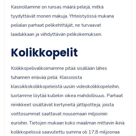
Kasinollamme on runsas määrä pelejä, mitkä
tyydyttävät monen makuja. Yhteistyössä mukana
pelialan parhaat pelikehittäjät, ne turvaavat
laadukkaan ja viihdyttävän pelikokemuksen.
Kolikkopelit
Kolikkopelivalikoimamme pitää sisällään lähes
tuhannen eriävää peliä. Klassisista
klassikkokolikkopeleistä uusiin videokolikkopeleihin,
luotamme löytää kullekin oikea mahdollisuus. Parhaat
nimikkeet sisältävät kertyneitä jättipotteja, joista
voittosummat saattavat nousemaan miljooniin
euroihin. Tietojen mukaan koko maailman mittavin ikinä
kolikkopelissä saavutettu summa oli 17,8 miljoonaa