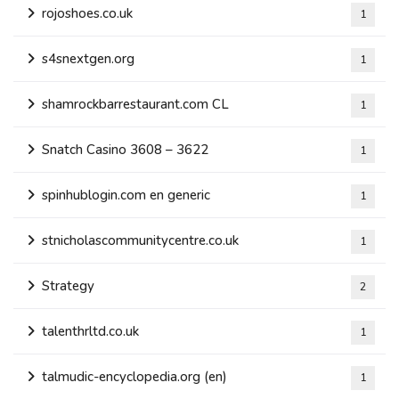
rojoshoes.co.uk
1
s4snextgen.org
1
shamrockbarrestaurant.com CL
1
Snatch Casino 3608 – 3622
1
spinhublogin.com en generic
1
stnicholascommunitycentre.co.uk
1
Strategy
2
talenthrltd.co.uk
1
talmudic-encyclopedia.org (en)
1