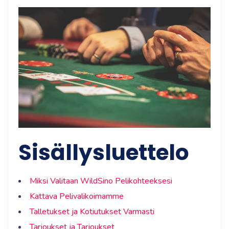
Sisällysluettelo
Miksi Valitaan WildSino Pelikohteeksesi
Kattava Pelivalikoimamme
Talletukset ja Kotiutukset Varmasti
Tarjoukset ja Tarjoukset