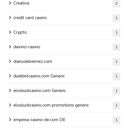
Creative
2
credit card casino
1
Crypto
1
davinci-casino
1
diariodebelmez.com
1
duelbetcasino.com Generic
1
elvisluckcasino.com Generic
1
elvisluckcasino.com promotions generic
1
empirea-casino-de.com DE
1