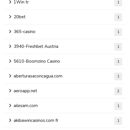
1Win tr
1
20bet
1
365-casino
1
3940-Freshbet Austria
1
5610-Boomzino Casino
1
aberturasaconcagua.com
1
aeroapp.net
2
ailesam.com
1
akibawincasinos.com fr
1