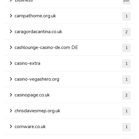
Business
267
campathome.org.uk
1
caragordacantina.co.uk
2
cashlounge-casino-de.com DE
1
casino-extra
1
casino-vegashero.org
1
casinopage.co.uk
2
chrisdaviesmep.org.uk
1
cornware.co.uk
1