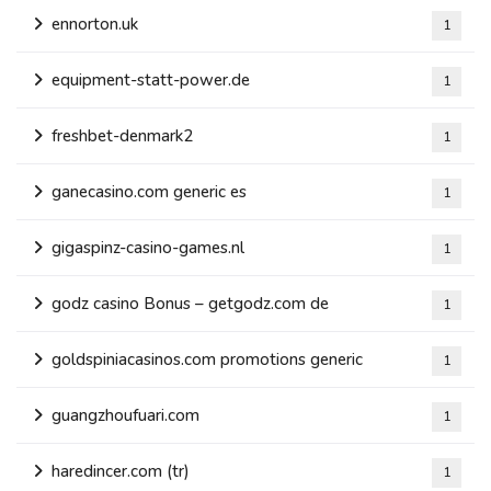
ennorton.uk
1
equipment-statt-power.de
1
freshbet-denmark2
1
ganecasino.com generic es
1
gigaspinz-casino-games.nl
1
godz casino Bonus – getgodz.com de
1
goldspiniacasinos.com promotions generic
1
guangzhoufuari.com
1
haredincer.com (tr)
1