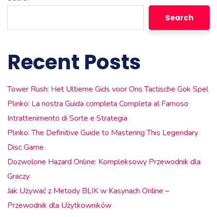
Search
Recent Posts
Tower Rush: Het Ultieme Gids voor Ons Tactische Gok Spel
Plinko: La nostra Guida completa Completa al Famoso
Intrattenimento di Sorte e Strategia
Plinko: The Definitive Guide to Mastering This Legendary
Disc Game
Dozwolone Hazard Online: Kompleksowy Przewodnik dla
Graczy
Jak Używać z Metody BLIK w Kasynach Online –
Przewodnik dla Użytkowników