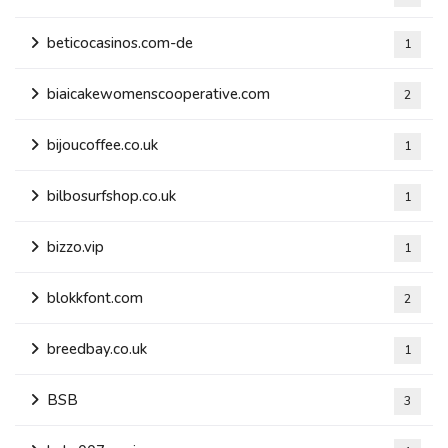
beticocasinos.com-de
1
biaicakewomenscooperative.com
2
bijoucoffee.co.uk
1
bilbosurfshop.co.uk
1
bizzo.vip
1
blokkfont.com
2
breedbay.co.uk
1
BSB
3