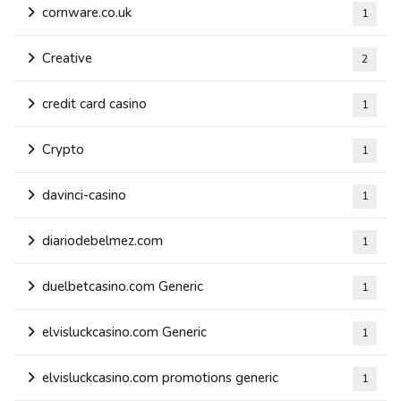
cornware.co.uk
1
Creative
2
credit card casino
1
Crypto
1
davinci-casino
1
diariodebelmez.com
1
duelbetcasino.com Generic
1
elvisluckcasino.com Generic
1
elvisluckcasino.com promotions generic
1