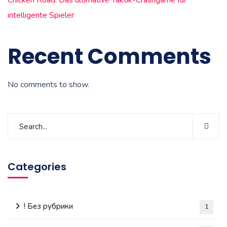
Chicken Road: Das ultimative Taktik-Crashgame für
intelligente Spieler
Recent Comments
No comments to show.
Categories
! Без рубрики
1