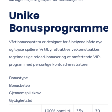
Unike
Bonusprogramme
Vårt bonussystem er designet for å belønne både nye
og lojale spillere. Vi tilbyr attraktive velkomstpakker,
regelmessige reload-bonuser og et omfattende VIP-
program med personlige kontoadministratorer.
Bonustype
Bonusbeløp
Gjennomspillskrav
Gyldighetstid
100% opptil til
35x
30