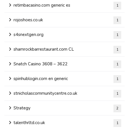
retimbacasino.com generic es
1
rojoshoes.co.uk
1
s4snextgen.org
1
shamrockbarrestaurant.com CL
1
Snatch Casino 3608 – 3622
1
spinhublogin.com en generic
1
stnicholascommunitycentre.co.uk
1
Strategy
2
talenthrltd.co.uk
1