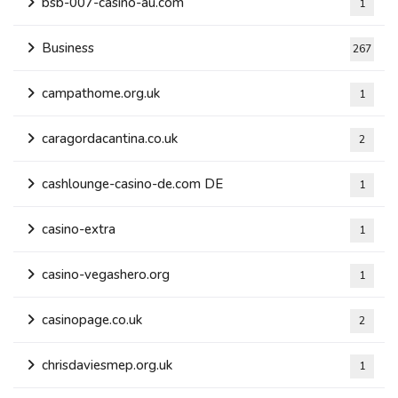
bsb-007-casino-au.com
1
Business
267
campathome.org.uk
1
caragordacantina.co.uk
2
cashlounge-casino-de.com DE
1
casino-extra
1
casino-vegashero.org
1
casinopage.co.uk
2
chrisdaviesmep.org.uk
1