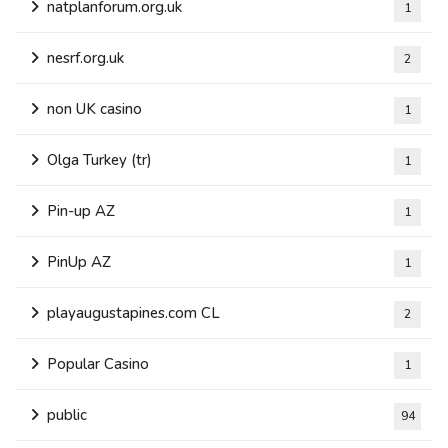
natplanforum.org.uk
1
nesrf.org.uk
2
non UK casino
1
Olga Turkey (tr)
1
Pin-up AZ
1
PinUp AZ
1
playaugustapines.com CL
2
Popular Casino
1
public
94