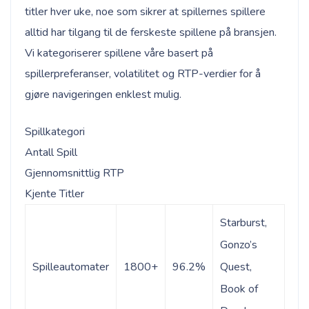
titler hver uke, noe som sikrer at spillernes spillere
alltid har tilgang til de ferskeste spillene på bransjen.
Vi kategoriserer spillene våre basert på
spillerpreferanser, volatilitet og RTP-verdier for å
gjøre navigeringen enklest mulig.
Spillkategori
Antall Spill
Gjennomsnittlig RTP
Kjente Titler
Starburst,
Gonzo’s
Spilleautomater
1800+
96.2%
Quest,
Book of