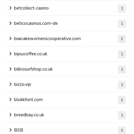
betcollect-casino
1
beticocasinos.com-de
1
biaicakewomenscooperative.com
2
bijoucoffee.co.uk
1
bilbosurfshop.co.uk
1
bizzo.vip
1
blokkfont.com
2
breedbay.co.uk
1
BSB
3