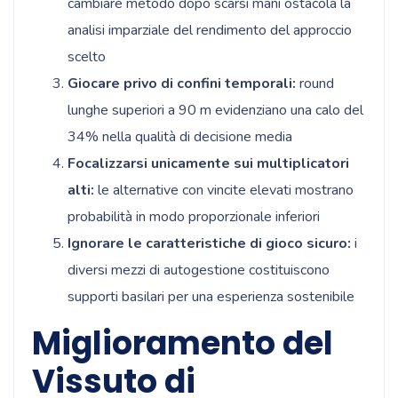
cambiare metodo dopo scarsi mani ostacola la
analisi imparziale del rendimento del approccio
scelto
Giocare privo di confini temporali:
round
lunghe superiori a 90 m evidenziano una calo del
34% nella qualità di decisione media
Focalizzarsi unicamente sui multiplicatori
alti:
le alternative con vincite elevati mostrano
probabilità in modo proporzionale inferiori
Ignorare le caratteristiche di gioco sicuro:
i
diversi mezzi di autogestione costituiscono
supporti basilari per una esperienza sostenibile
Miglioramento del
Vissuto di