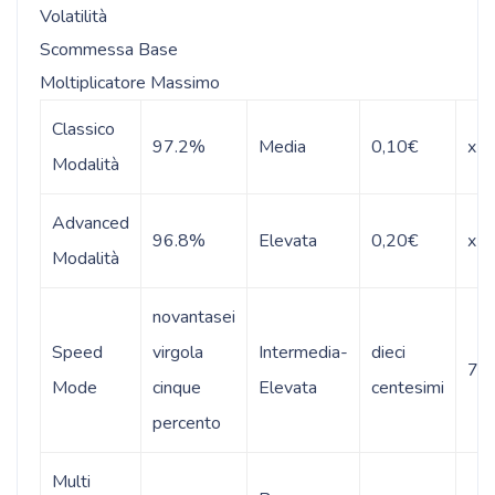
Volatilità
Scommessa Base
Moltiplicatore Massimo
Classico
97.2%
Media
0,10€
x5
Modalità
Advanced
96.8%
Elevata
0,20€
x1
Modalità
novantasei
Speed
virgola
Intermedia-
dieci
75
Mode
cinque
Elevata
centesimi
percento
Multi