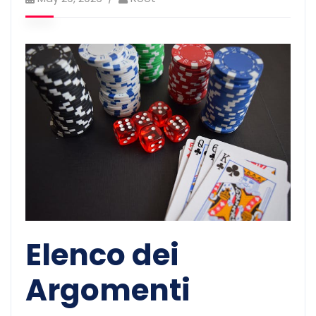
Elenco dei
Argomenti