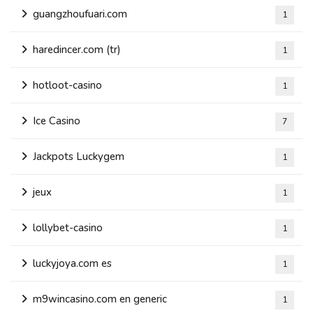
guangzhoufuari.com
1
haredincer.com (tr)
1
hotloot-casino
1
Ice Casino
7
Jackpots Luckygem
1
jeux
1
lollybet-casino
1
luckyjoya.com es
1
m9wincasino.com en generic
1