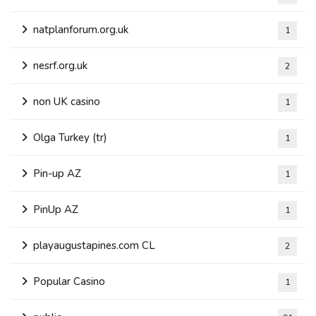
natplanforum.org.uk
1
nesrf.org.uk
2
non UK casino
1
Olga Turkey (tr)
1
Pin-up AZ
1
PinUp AZ
1
playaugustapines.com CL
2
Popular Casino
1