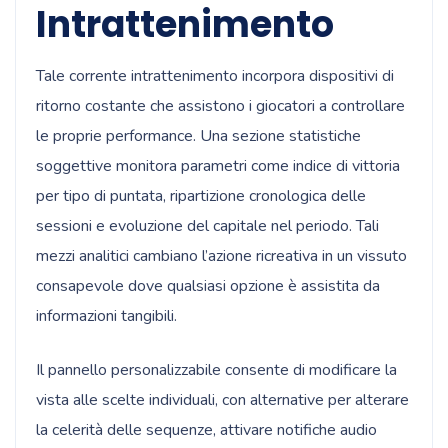
Intrattenimento
Tale corrente intrattenimento incorpora dispositivi di
ritorno costante che assistono i giocatori a controllare
le proprie performance. Una sezione statistiche
soggettive monitora parametri come indice di vittoria
per tipo di puntata, ripartizione cronologica delle
sessioni e evoluzione del capitale nel periodo. Tali
mezzi analitici cambiano l’azione ricreativa in un vissuto
consapevole dove qualsiasi opzione è assistita da
informazioni tangibili.
Il pannello personalizzabile consente di modificare la
vista alle scelte individuali, con alternative per alterare
la celerità delle sequenze, attivare notifiche audio