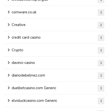
cornware.co.uk
1
Creative
2
credit card casino
1
Crypto
1
davinci-casino
1
diariodebelmez.com
1
duelbetcasino.com Generic
1
elvisluckcasino.com Generic
1