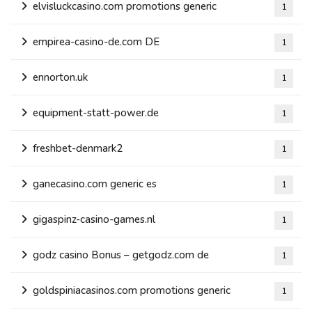
elvisluckcasino.com promotions generic
1
empirea-casino-de.com DE
1
ennorton.uk
1
equipment-statt-power.de
1
freshbet-denmark2
1
ganecasino.com generic es
1
gigaspinz-casino-games.nl
1
godz casino Bonus – getgodz.com de
1
goldspiniacasinos.com promotions generic
1