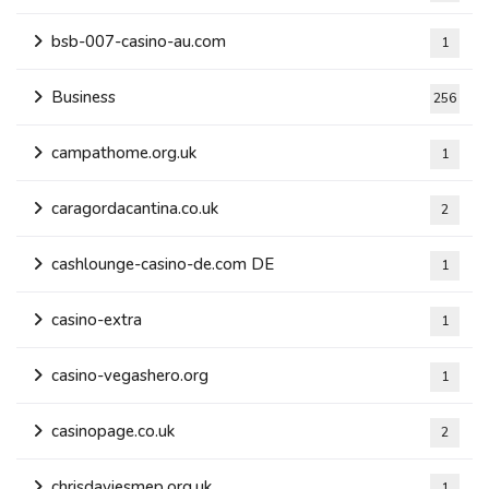
bsb-007-casino-au.com
1
Business
256
campathome.org.uk
1
caragordacantina.co.uk
2
cashlounge-casino-de.com DE
1
casino-extra
1
casino-vegashero.org
1
casinopage.co.uk
2
chrisdaviesmep.org.uk
1