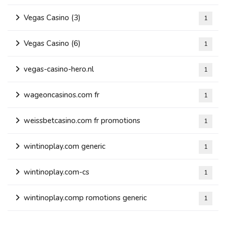
Vegas Casino (3)
1
Vegas Casino (6)
1
vegas-casino-hero.nl
1
wageoncasinos.com fr
1
weissbetcasino.com fr promotions
1
wintinoplay.com generic
1
wintinoplay.com-cs
1
wintinoplay.comp romotions generic
1