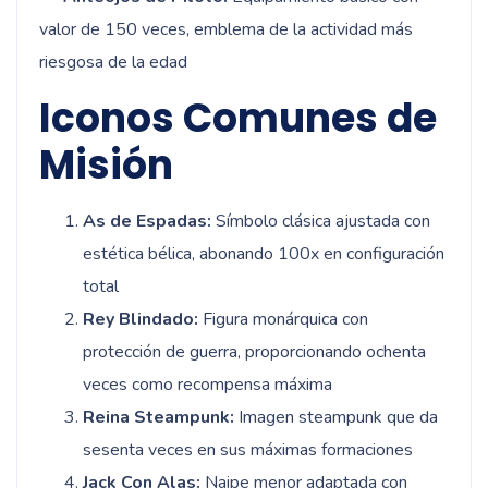
valor de 150 veces, emblema de la actividad más
riesgosa de la edad
Iconos Comunes de
Misión
As de Espadas:
Símbolo clásica ajustada con
estética bélica, abonando 100x en configuración
total
Rey Blindado:
Figura monárquica con
protección de guerra, proporcionando ochenta
veces como recompensa máxima
Reina Steampunk:
Imagen steampunk que da
sesenta veces en sus máximas formaciones
Jack Con Alas:
Naipe menor adaptada con