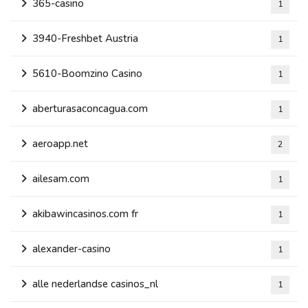
365-casino
1
3940-Freshbet Austria
1
5610-Boomzino Casino
1
aberturasaconcagua.com
1
aeroapp.net
2
ailesam.com
1
akibawincasinos.com fr
1
alexander-casino
1
alle nederlandse casinos_nl
1