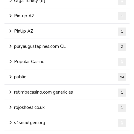
Olga Turkey (tr)
1
Pin-up AZ
1
PinUp AZ
1
playaugustapines.com CL
2
Popular Casino
1
public
94
retimbacasino.com generic es
1
rojoshoes.co.uk
1
s4snextgen.org
1