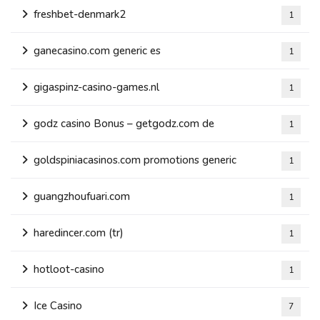
freshbet-denmark2
1
ganecasino.com generic es
1
gigaspinz-casino-games.nl
1
godz casino Bonus – getgodz.com de
1
goldspiniacasinos.com promotions generic
1
guangzhoufuari.com
1
haredincer.com (tr)
1
hotloot-casino
1
Ice Casino
7