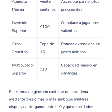
Apuesta
veinte
Accesible para pilotos
Mínima
céntimos
principiantes
Inversión
Complace a jugadores
€100
Superior
valientes
Giros
Tope de
Rondas extendidas sin
Gratuitos
15
gasto adicional
Multiplicador
Capacidad masivo en
x10
Superior
ganancias
El sistema de giros sin costo se desencadena
mediante tres o más o más símbolos militares
dispersas, otorgando entre 10 y quince unidades