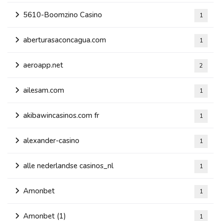
5610-Boomzino Casino
1
aberturasaconcagua.com
1
aeroapp.net
2
ailesam.com
1
akibawincasinos.com fr
1
alexander-casino
1
alle nederlandse casinos_nl
1
Amonbet
1
Amonbet (1)
1