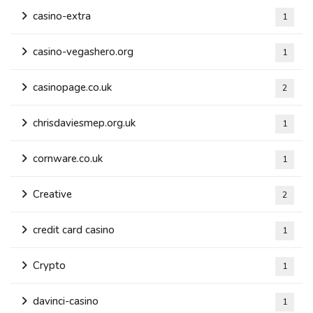
casino-extra
1
casino-vegashero.org
1
casinopage.co.uk
2
chrisdaviesmep.org.uk
1
cornware.co.uk
1
Creative
2
credit card casino
1
Crypto
1
davinci-casino
1