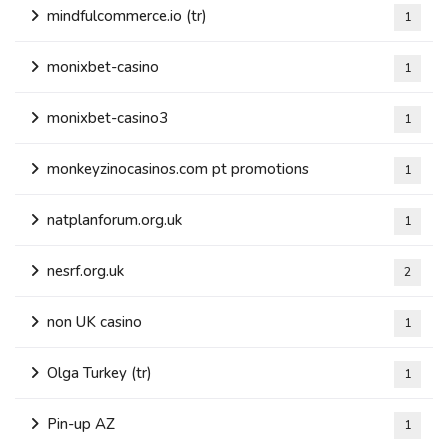
mindfulcommerce.io (tr)
1
monixbet-casino
1
monixbet-casino3
1
monkeyzinocasinos.com pt promotions
1
natplanforum.org.uk
1
nesrf.org.uk
2
non UK casino
1
Olga Turkey (tr)
1
Pin-up AZ
1