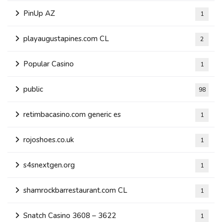
PinUp AZ
1
playaugustapines.com CL
2
Popular Casino
1
public
98
retimbacasino.com generic es
1
rojoshoes.co.uk
1
s4snextgen.org
1
shamrockbarrestaurant.com CL
1
Snatch Casino 3608 – 3622
1