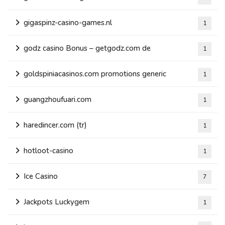
gigaspinz-casino-games.nl
1
godz casino Bonus – getgodz.com de
1
goldspiniacasinos.com promotions generic
1
guangzhoufuari.com
1
haredincer.com (tr)
1
hotloot-casino
1
Ice Casino
7
Jackpots Luckygem
1