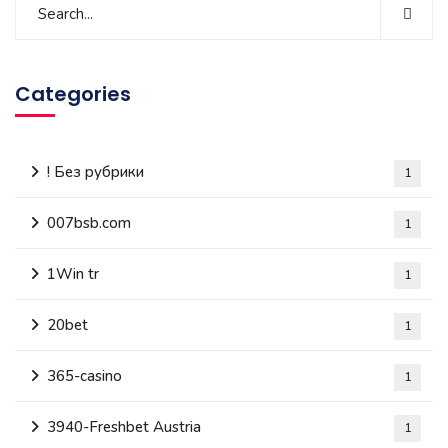
Categories
! Без рубрики
1
007bsb.com
1
1Win tr
1
20bet
1
365-casino
1
3940-Freshbet Austria
1