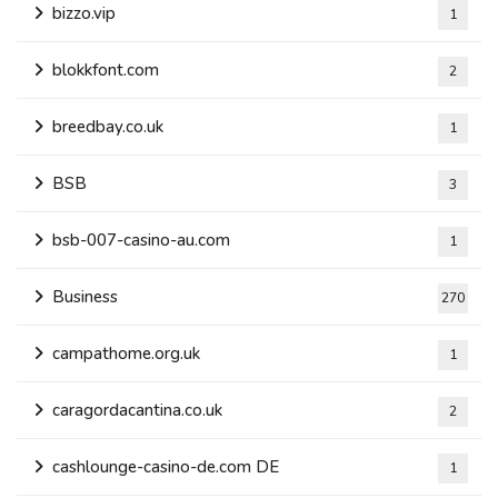
bizzo.vip
1
blokkfont.com
2
breedbay.co.uk
1
BSB
3
bsb-007-casino-au.com
1
Business
270
campathome.org.uk
1
caragordacantina.co.uk
2
cashlounge-casino-de.com DE
1