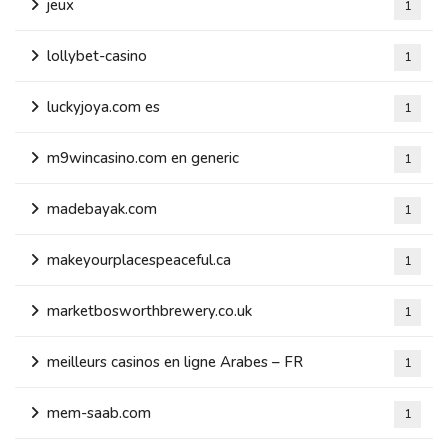
jeux
1
lollybet-casino
1
luckyjoya.com es
1
m9wincasino.com en generic
1
madebayak.com
1
makeyourplacespeaceful.ca
1
marketbosworthbrewery.co.uk
1
meilleurs casinos en ligne Arabes – FR
1
mem-saab.com
1