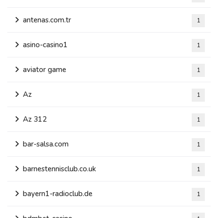
antenas.com.tr
1
asino-casino1
1
aviator game
1
Az
1
Az 312
1
bar-salsa.com
1
barnestennisclub.co.uk
1
bayern1-radioclub.de
1