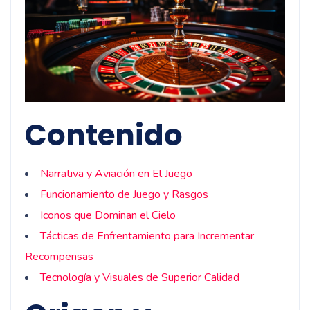
Contenido
Narrativa y Aviación en El Juego
Funcionamiento de Juego y Rasgos
Iconos que Dominan el Cielo
Tácticas de Enfrentamiento para Incrementar
Recompensas
Tecnología y Visuales de Superior Calidad