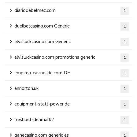
diariodebelmez.com
1
duelbetcasino.com Generic
1
elvisluckcasino.com Generic
1
elvisluckcasino.com promotions generic
1
empirea-casino-de.com DE
1
ennorton.uk
1
equipment-statt-power.de
1
freshbet-denmark2
1
ganecasino.com generic es
1