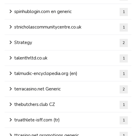
spinhublogin.com en generic
1
stnicholascommunitycentre.co.uk
1
Strategy
2
talenthrltd.co.uk
1
talmudic-encyclopedia.org (en)
1
terracasino.net Generic
2
thebutchers.club CZ
1
truathlete-isff.com (tr)
1
ttcasino.net promotions generic
1