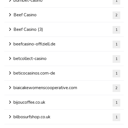
bdmbet-casino
1
Beef Casino
2
Beef Casino (3)
1
beefcasino-offiziell.de
1
betcollect-casino
1
beticocasinos.com-de
1
biaicakewomenscooperative.com
2
bijoucoffee.co.uk
1
bilbosurfshop.co.uk
1