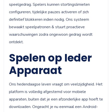
speelgedrag. Spelers kunnen stortingslimieten
configureren, tijdelijke pauzes activeren of zich
definitief blokkeren indien nodig. Ons systeem
bewaakt speelpatronen & stuurt proactieve
waarschuwingen zodra ongewoon gedrag wordt
ontdekt.
Spelen op Ieder
Apparaat
Ons hedendaagse leven vraagt om veelzijdigheid. Het
platform is volledig afgestemd voor mobiele
apparaten, buiten dat je een afzonderlijke app hoeft te
downloaden. Ongeacht je nu eenmaal een Android-