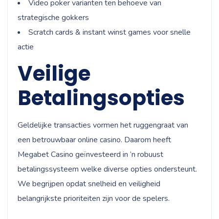
Video poker varianten ten behoeve van
strategische gokkers
Scratch cards & instant winst games voor snelle
actie
Veilige
Betalingsopties
Geldelijke transacties vormen het ruggengraat van
een betrouwbaar online casino. Daarom heeft
Megabet Casino geïnvesteerd in ‘n robuust
betalingssysteem welke diverse opties ondersteunt.
We begrijpen opdat snelheid en veiligheid
belangrijkste prioriteiten zijn voor de spelers.