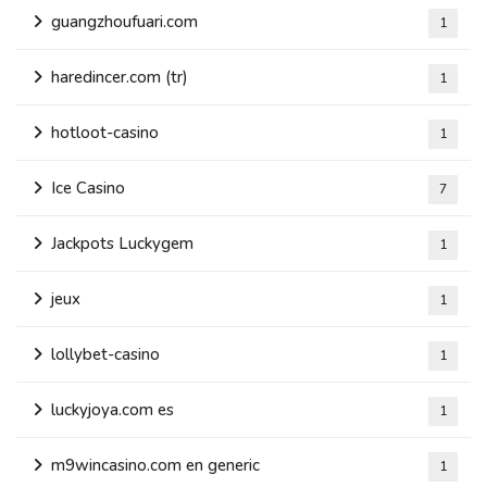
guangzhoufuari.com
1
haredincer.com (tr)
1
hotloot-casino
1
Ice Casino
7
Jackpots Luckygem
1
jeux
1
lollybet-casino
1
luckyjoya.com es
1
m9wincasino.com en generic
1