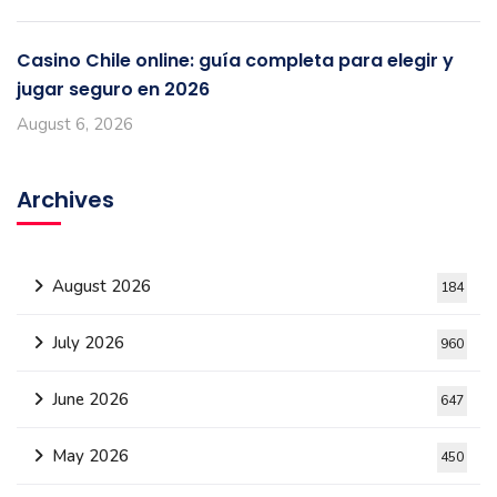
Casino Chile online: guía completa para elegir y
jugar seguro en 2026
August 6, 2026
Archives
August 2026
184
July 2026
960
June 2026
647
May 2026
450