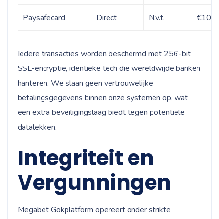
Paysafecard
Direct
N.v.t.
€10
Iedere transacties worden beschermd met 256-bit
SSL-encryptie, identieke tech die wereldwijde banken
hanteren. We slaan geen vertrouwelijke
betalingsgegevens binnen onze systemen op, wat
een extra beveiligingslaag biedt tegen potentiële
datalekken.
Integriteit en
Vergunningen
Megabet Gokplatform opereert onder strikte