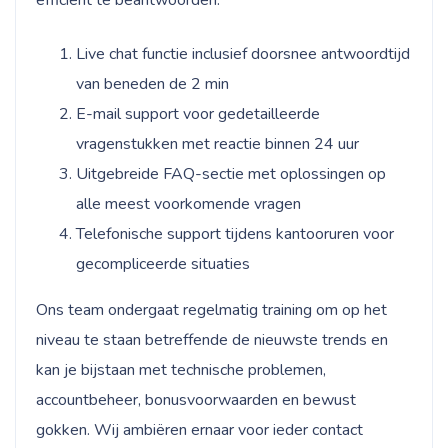
efficiënt te beantwoorden.
Live chat functie inclusief doorsnee antwoordtijd
van beneden de 2 min
E-mail support voor gedetailleerde
vragenstukken met reactie binnen 24 uur
Uitgebreide FAQ-sectie met oplossingen op
alle meest voorkomende vragen
Telefonische support tijdens kantooruren voor
gecompliceerde situaties
Ons team ondergaat regelmatig training om op het
niveau te staan betreffende de nieuwste trends en
kan je bijstaan met technische problemen,
accountbeheer, bonusvoorwaarden en bewust
gokken. Wij ambiëren ernaar voor ieder contact