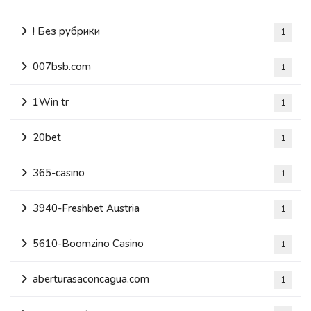
! Без рубрики
1
007bsb.com
1
1Win tr
1
20bet
1
365-casino
1
3940-Freshbet Austria
1
5610-Boomzino Casino
1
aberturasaconcagua.com
1