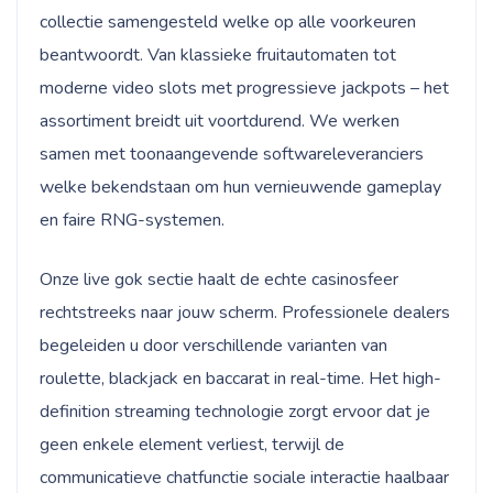
collectie samengesteld welke op alle voorkeuren
beantwoordt. Van klassieke fruitautomaten tot
moderne video slots met progressieve jackpots – het
assortiment breidt uit voortdurend. We werken
samen met toonaangevende softwareleveranciers
welke bekendstaan om hun vernieuwende gameplay
en faire RNG-systemen.
Onze live gok sectie haalt de echte casinosfeer
rechtstreeks naar jouw scherm. Professionele dealers
begeleiden u door verschillende varianten van
roulette, blackjack en baccarat in real-time. Het high-
definition streaming technologie zorgt ervoor dat je
geen enkele element verliest, terwijl de
communicatieve chatfunctie sociale interactie haalbaar