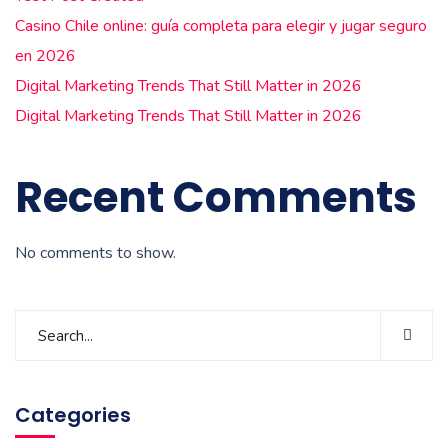
Casino Chile online: guía completa para elegir y jugar seguro
en 2026
Digital Marketing Trends That Still Matter in 2026
Digital Marketing Trends That Still Matter in 2026
Recent Comments
No comments to show.
Categories