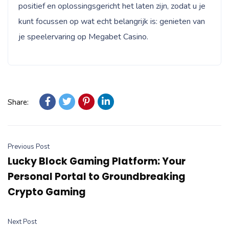
positief en oplossingsgericht het laten zijn, zodat u je
kunt focussen op wat echt belangrijk is: genieten van
je speelervaring op Megabet Casino.
Share:
Previous Post
Lucky Block Gaming Platform: Your
Personal Portal to Groundbreaking
Crypto Gaming
Next Post