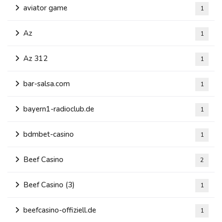
aviator game
1
Az
1
Az 312
1
bar-salsa.com
1
bayern1-radioclub.de
1
bdmbet-casino
1
Beef Casino
2
Beef Casino (3)
1
beefcasino-offiziell.de
1