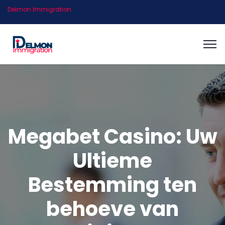
Delmon Immigration
Megabet Casino: Uw
Ultieme
Bestemming ten
behoeve van