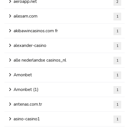
aeroapp.net
2
ailesam.com
1
akibawincasinos.com fr
1
alexander-casino
1
alle nederlandse casinos_nl
1
Amonbet
1
Amonbet (1)
1
antenas.com.tr
1
asino-casino1
1