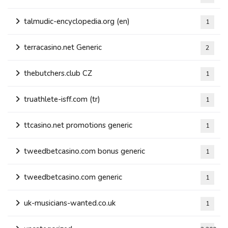
talmudic-encyclopedia.org (en)
1
terracasino.net Generic
2
thebutchers.club CZ
1
truathlete-isff.com (tr)
1
ttcasino.net promotions generic
1
tweedbetcasino.com bonus generic
1
tweedbetcasino.com generic
1
uk-musicians-wanted.co.uk
1