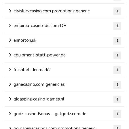
elvisluckcasino.com promotions generic
1
empirea-casino-de.com DE
1
ennorton.uk
1
equipment-statt-power.de
1
freshbet-denmark2
1
ganecasino.com generic es
1
gigaspinz-casino-games.nl
1
godz casino Bonus – getgodz.com de
1
goldspiniacasinos.com promotions generic
1