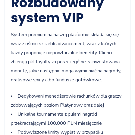
Rozbudowany
system VIP
System premium na naszej platformie składa się się
wraz z ośmiu szczebli advancement, wraz z których
każdy proponuje niepowtarzalne benefity. Klienci
zbierają pkt loyalty za poszczególne zainwestowaną
monetę, jakie następnie mogą wymieniać na nagrody,
gratisowe spiny albo fundusze gotówkowe.
Dedykowani menedżerowie rachunków dla graczy
zdobywających poziom Platynowy oraz dalej
Unikalne tournaments z pulami nagród
przekraczającymi 100,000 PLN miesięcznie
Podwyższone limity wypłat w przypadku