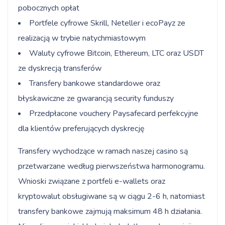
pobocznych opłat
Portfele cyfrowe Skrill, Neteller i ecoPayz ze
realizacją w trybie natychmiastowym
Waluty cyfrowe Bitcoin, Ethereum, LTC oraz USDT
ze dyskrecją transferów
Transfery bankowe standardowe oraz
błyskawiczne ze gwarancją security funduszy
Przedpłacone vouchery Paysafecard perfekcyjne
dla klientów preferujących dyskrecję
Transfery wychodzące w ramach naszej casino są
przetwarzane według pierwszeństwa harmonogramu.
Wnioski związane z portfeli e-wallets oraz
kryptowalut obsługiwane są w ciągu 2-6 h, natomiast
transfery bankowe zajmują maksimum 48 h działania.