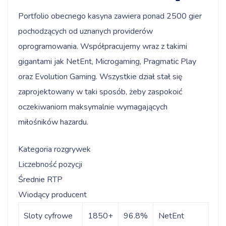
Portfolio obecnego kasyna zawiera ponad 2500 gier
pochodzących od uznanych providerów
oprogramowania. Współpracujemy wraz z takimi
gigantami jak NetEnt, Microgaming, Pragmatic Play
oraz Evolution Gaming. Wszystkie dział stał się
zaprojektowany w taki sposób, żeby zaspokoić
oczekiwaniom maksymalnie wymagających
miłośników hazardu.
Kategoria rozgrywek
Liczebność pozycji
Średnie RTP
Wiodący producent
Sloty cyfrowe
1850+
96.8%
NetEnt