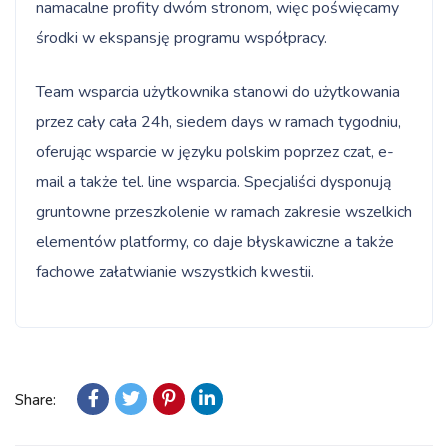
namacalne profity dwóm stronom, więc poświęcamy
środki w ekspansję programu współpracy.
Team wsparcia użytkownika stanowi do użytkowania
przez cały cała 24h, siedem days w ramach tygodniu,
oferując wsparcie w języku polskim poprzez czat, e-
mail a także tel. line wsparcia. Specjaliści dysponują
gruntowne przeszkolenie w ramach zakresie wszelkich
elementów platformy, co daje błyskawiczne a także
fachowe załatwianie wszystkich kwestii.
Share: