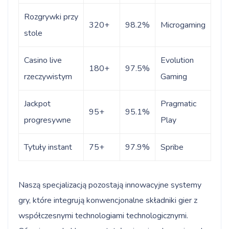
Rozgrywki przy
320+
98.2%
Microgaming
stole
Casino live
Evolution
180+
97.5%
rzeczywistym
Gaming
Jackpot
Pragmatic
95+
95.1%
progresywne
Play
Tytuły instant
75+
97.9%
Spribe
Naszą specjalizacją pozostają innowacyjne systemy
gry, które integrują konwencjonalne składniki gier z
współczesnymi technologiami technologicznymi.