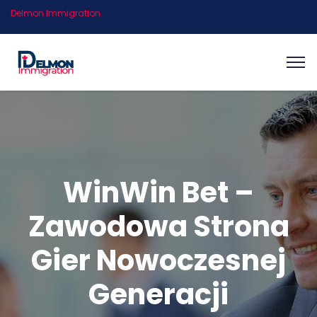
Delmon Immigration
WinWin Bet –
Zawodowa Strona
Gier Nowoczesnej
Generacji