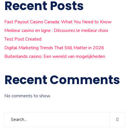
Recent Posts
Fast Payout Casino Canada: What You Need to Know
Meilleur casino en ligne : Découvrez le meilleur choix
Test Post Created
Digital Marketing Trends That Still Matter in 2026
Buitenlands casino: Een wereld van mogelijkheden
Recent Comments
No comments to show.