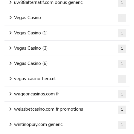
uw88alternatif.com bonus generic
1
Vegas Casino
1
Vegas Casino (1)
1
Vegas Casino (3)
1
Vegas Casino (6)
1
vegas-casino-hero.nl
1
wageoncasinos.com fr
1
weissbetcasino.com fr promotions
1
wintinoplay.com generic
1