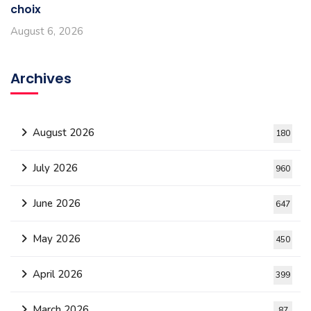
choix
August 6, 2026
Archives
August 2026
180
July 2026
960
June 2026
647
May 2026
450
April 2026
399
March 2026
87