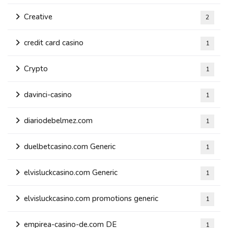
Creative
2
credit card casino
1
Crypto
1
davinci-casino
1
diariodebelmez.com
1
duelbetcasino.com Generic
1
elvisluckcasino.com Generic
1
elvisluckcasino.com promotions generic
1
empirea-casino-de.com DE
1