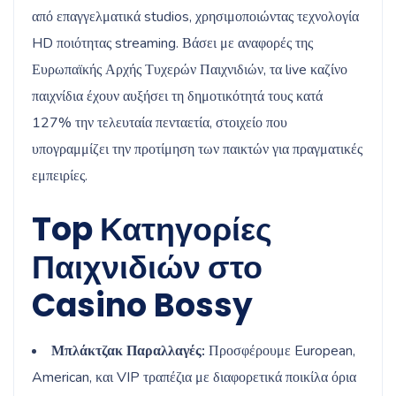
από επαγγελματικά studios, χρησιμοποιώντας τεχνολογία
HD ποιότητας streaming. Βάσει με αναφορές της
Ευρωπαϊκής Αρχής Τυχερών Παιχνιδιών, τα live καζίνο
παιχνίδια έχουν αυξήσει τη δημοτικότητά τους κατά
127% την τελευταία πενταετία, στοιχείο που
υπογραμμίζει την προτίμηση των παικτών για πραγματικές
εμπειρίες.
Top Κατηγορίες
Παιχνιδιών στο
Casino Bossy
Μπλάκτζακ Παραλλαγές:
Προσφέρουμε European,
American, και VIP τραπέζια με διαφορετικά ποικίλα όρια