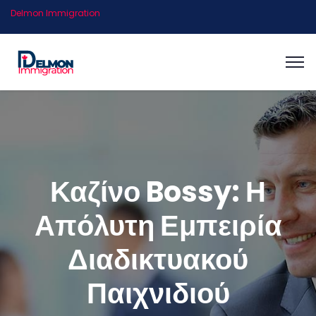
Delmon Immigration
Καζίνο Bossy: Η
Απόλυτη Εμπειρία
Διαδικτυακού
Παιχνιδιού