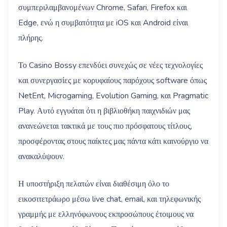
συμπεριλαμβανομένων Chrome, Safari, Firefox και
Edge, ενώ η συμβατότητα με iOS και Android είναι
πλήρης.
Το Casino Bossy επενδύει συνεχώς σε νέες τεχνολογίες
και συνεργασίες με κορυφαίους παρόχους software όπως
NetEnt, Microgaming, Evolution Gaming, και Pragmatic
Play. Αυτό εγγυάται ότι η βιβλιοθήκη παιχνιδιών μας
ανανεώνεται τακτικά με τους πιο πρόσφατους τίτλους,
προσφέροντας στους παίκτες μας πάντα κάτι καινούργιο να
ανακαλύψουν.
Η υποστήριξη πελατών είναι διαθέσιμη όλο το
εικοσιτετράωρο μέσω live chat, email, και τηλεφωνικής
γραμμής με ελληνόφωνους εκπροσώπους έτοιμους να