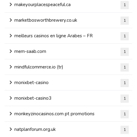
makeyourplacespeaceful.ca
1
marketbosworthbrewery.co.uk
1
meilleurs casinos en ligne Arabes – FR
1
mem-saab.com
1
mindfulcommerce.io (tr)
1
monixbet-casino
1
monixbet-casino3
1
monkeyzinocasinos.com pt promotions
1
natplanforum.org.uk
1