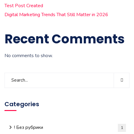
Test Post Created
Digital Marketing Trends That Still Matter in 2026
Recent Comments
No comments to show.
Categories
! Без рубрики
1