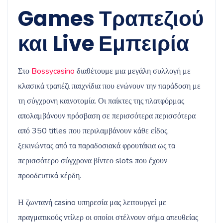
Games Τραπεζιού
και Live Εμπειρία
Στο
Bossycasino
διαθέτουμε μια μεγάλη συλλογή με
κλασικά τραπέζι παιχνίδια που ενώνουν την παράδοση με
τη σύγχρονη καινοτομία. Οι παίκτες της πλατφόρμας
απολαμβάνουν πρόσβαση σε περισσότερα περισσότερα
από 350 titles που περιλαμβάνουν κάθε είδος,
ξεκινώντας από τα παραδοσιακά φρουτάκια ως τα
περισσότερο σύγχρονα βίντεο slots που έχουν
προοδευτικά κέρδη.
Η ζωντανή casino υπηρεσία μας λειτουργεί με
πραγματικούς ντίλερ οι οποίοι στέλνουν σήμα απευθείας