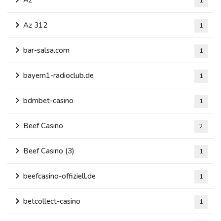
1
Az 312
1
bar-salsa.com
1
bayern1-radioclub.de
1
bdmbet-casino
1
Beef Casino
2
Beef Casino (3)
1
beefcasino-offiziell.de
1
betcollect-casino
1