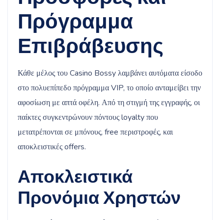
Πρόγραμμα
Επιβράβευσης
Κάθε μέλος του Casino Bossy λαμβάνει αυτόματα είσοδο
στο πολυεπίπεδο πρόγραμμα VIP, το οποίο ανταμείβει την
αφοσίωση με απτά οφέλη. Από τη στιγμή της εγγραφής, οι
παίκτες συγκεντρώνουν πόντους loyalty που
μετατρέπονται σε μπόνους, free περιστροφές, και
αποκλειστικές offers.
Αποκλειστικά
Προνόμια Χρηστών