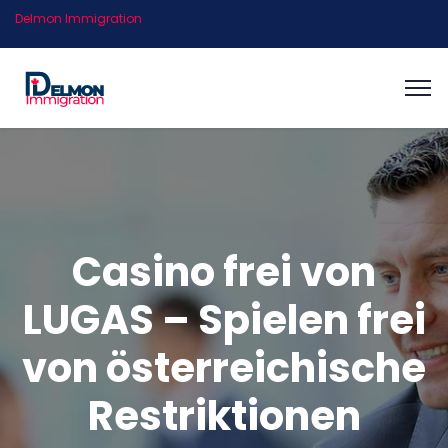
Delmon Immigration
Casino frei von
LUGAS – Spielen frei
von österreichische
Restriktionen