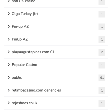
non UK casino
1
Olga Turkey (tr)
1
Pin-up AZ
1
PinUp AZ
1
playaugustapines.com CL
2
Popular Casino
1
public
91
retimbacasino.com generic es
1
rojoshoes.co.uk
1