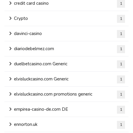
credit card casino
1
Crypto
1
davinci-casino
1
diariodebelmez.com
1
duelbetcasino.com Generic
1
elvisluckcasino.com Generic
1
elvisluckcasino.com promotions generic
1
empirea-casino-de.com DE
1
ennorton.uk
1