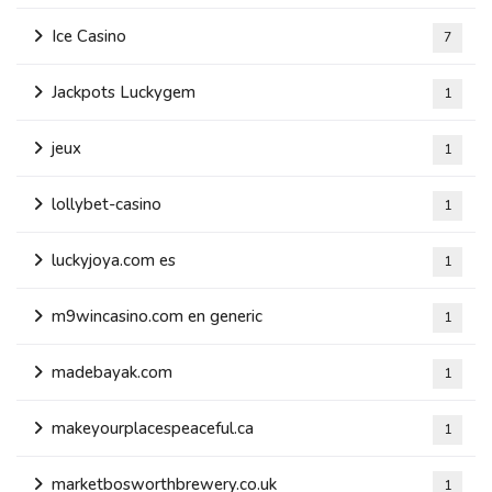
Ice Casino
7
Jackpots Luckygem
1
jeux
1
lollybet-casino
1
luckyjoya.com es
1
m9wincasino.com en generic
1
madebayak.com
1
makeyourplacespeaceful.ca
1
marketbosworthbrewery.co.uk
1