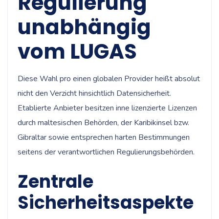
Regulierung
unabhängig
vom LUGAS
Diese Wahl pro einen globalen Provider heißt absolut
nicht den Verzicht hinsichtlich Datensicherheit.
Etablierte Anbieter besitzen inne lizenzierte Lizenzen
durch maltesischen Behörden, der Karibikinsel bzw.
Gibraltar sowie entsprechen harten Bestimmungen
seitens der verantwortlichen Regulierungsbehörden.
Zentrale
Sicherheitsaspekte