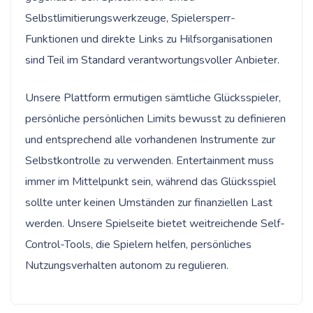
Selbstlimitierungswerkzeuge, Spielersperr-
Funktionen und direkte Links zu Hilfsorganisationen
sind Teil im Standard verantwortungsvoller Anbieter.
Unsere Plattform ermutigen sämtliche Glücksspieler,
persönliche persönlichen Limits bewusst zu definieren
und entsprechend alle vorhandenen Instrumente zur
Selbstkontrolle zu verwenden. Entertainment muss
immer im Mittelpunkt sein, während das Glücksspiel
sollte unter keinen Umständen zur finanziellen Last
werden. Unsere Spielseite bietet weitreichende Self-
Control-Tools, die Spielern helfen, persönliches
Nutzungsverhalten autonom zu regulieren.