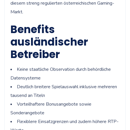
diesem streng regulierten österreichischen Gaming-
Markt.
Benefits
ausländischer
Betreiber
Keine staatliche Observation durch behördliche
Datensysteme
Deutlich breitere Spielauswahl inklusive mehreren
tausend an Titeln
Vorteilhaftere Bonusangebote sowie
Sonderangebote
Flexiblere Einsatzgrenzen und zudem höhere RTP-