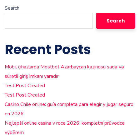
Search
Search
Recent Posts
Mobil cihazlarda Mostbet Azərbaycan kazinosu sadə və
sürətli giriş imkanı yaradır
Test Post Created
Test Post Created
Casino Chile online: guía completa para elegir y jugar seguro
en 2026
Nejlepší online casina v roce 2026: kompletní průvodce
výběrem