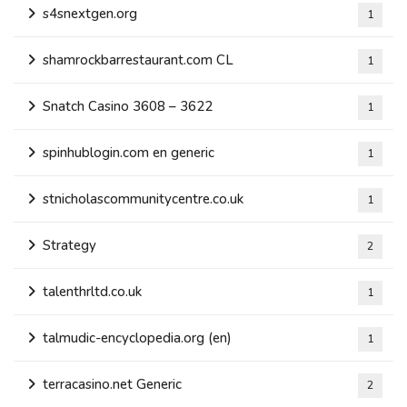
s4snextgen.org
1
shamrockbarrestaurant.com CL
1
Snatch Casino 3608 – 3622
1
spinhublogin.com en generic
1
stnicholascommunitycentre.co.uk
1
Strategy
2
talenthrltd.co.uk
1
talmudic-encyclopedia.org (en)
1
terracasino.net Generic
2