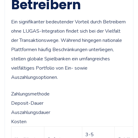
Betreibern
Ein signifikanter bedeutender Vorteil durch Betreibern
ohne LUGAS-Integration findet sich bei der Vielfalt
der Transaktionswege. Während hingegen nationale
Plattformen häufig Beschränkungen unterliegen,
stellen globale Spielbanken ein umfangreiches
vielfältiges Portfolio von Ein- sowie
Auszahlungsoptionen.
Zahlungsmethode
Deposit-Dauer
Auszahlungsdauer
Kosten
3-5