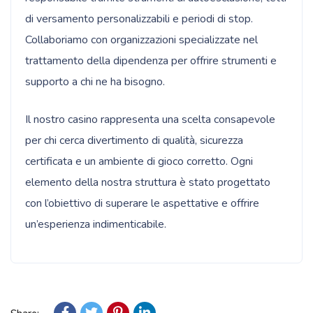
di versamento personalizzabili e periodi di stop.
Collaboriamo con organizzazioni specializzate nel
trattamento della dipendenza per offrire strumenti e
supporto a chi ne ha bisogno.
Il nostro casino rappresenta una scelta consapevole
per chi cerca divertimento di qualità, sicurezza
certificata e un ambiente di gioco corretto. Ogni
elemento della nostra struttura è stato progettato
con l’obiettivo di superare le aspettative e offrire
un’esperienza indimenticabile.