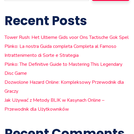
Recent Posts
Tower Rush: Het Ultieme Gids voor Ons Tactische Gok Spel
Plinko: La nostra Guida completa Completa al Famoso
Intrattenimento di Sorte e Strategia
Plinko: The Definitive Guide to Mastering This Legendary
Disc Game
Dozwolone Hazard Online: Kompleksowy Przewodnik dla
Graczy
Jak Używać z Metody BLIK w Kasynach Online –
Przewodnik dla Użytkowników
Recent Comments