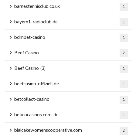
barnestennisclub.co.uk
1
bayern1-radioclub.de
1
bdmbet-casino
1
Beef Casino
2
Beef Casino (3)
1
beefcasino-offiziell.de
1
betcollect-casino
1
beticocasinos.com-de
1
biaicakewomenscooperative.com
2