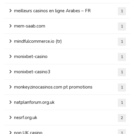
meilleurs casinos en ligne Arabes – FR
1
mem-saab.com
1
mindfulcommerce.io (tr)
1
monixbet-casino
1
monixbet-casino3
1
monkeyzinocasinos.com pt promotions
1
natplanforum.org.uk
1
nesrf.org.uk
2
non UK casino
1