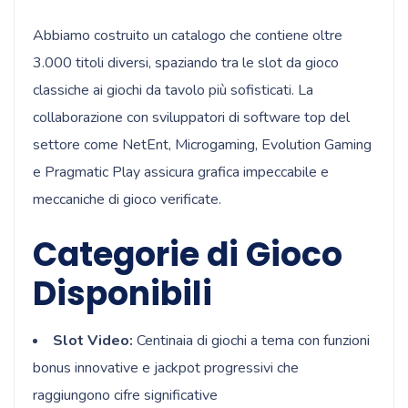
Abbiamo costruito un catalogo che contiene oltre
3.000 titoli diversi, spaziando tra le slot da gioco
classiche ai giochi da tavolo più sofisticati. La
collaborazione con sviluppatori di software top del
settore come NetEnt, Microgaming, Evolution Gaming
e Pragmatic Play assicura grafica impeccabile e
meccaniche di gioco verificate.
Categorie di Gioco
Disponibili
Slot Video:
Centinaia di giochi a tema con funzioni
bonus innovative e jackpot progressivi che
raggiungono cifre significative