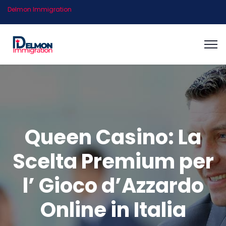
Delmon Immigration
Queen Casino: La
Scelta Premium per
l’ Gioco d’Azzardo
Online in Italia