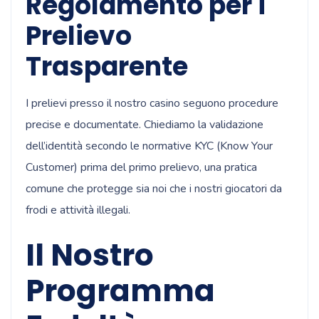
Regolamento per i
Prelievo
Trasparente
I prelievi presso il nostro casino seguono procedure
precise e documentate. Chiediamo la validazione
dell’identità secondo le normative KYC (Know Your
Customer) prima del primo prelievo, una pratica
comune che protegge sia noi che i nostri giocatori da
frodi e attività illegali.
Il Nostro
Programma