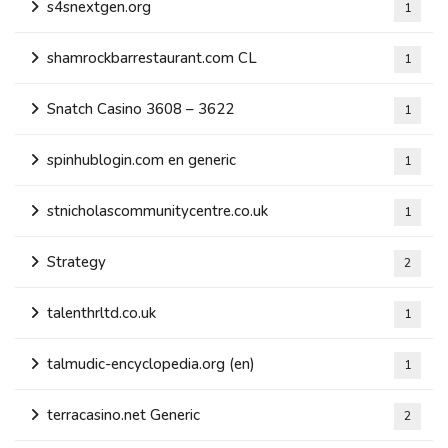
s4snextgen.org
1
shamrockbarrestaurant.com CL
1
Snatch Casino 3608 – 3622
1
spinhublogin.com en generic
1
stnicholascommunitycentre.co.uk
1
Strategy
2
talenthrltd.co.uk
1
talmudic-encyclopedia.org (en)
1
terracasino.net Generic
2