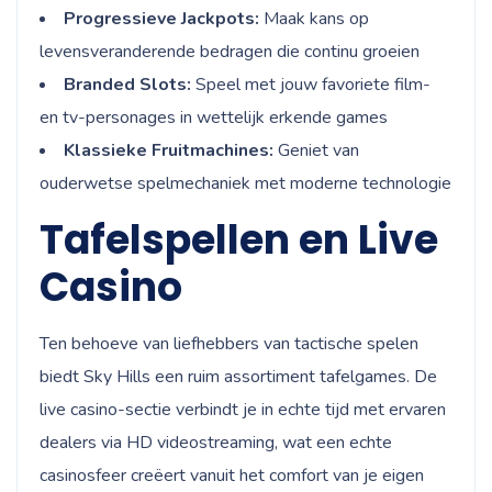
Progressieve Jackpots:
Maak kans op
levensveranderende bedragen die continu groeien
Branded Slots:
Speel met jouw favoriete film-
en tv-personages in wettelijk erkende games
Klassieke Fruitmachines:
Geniet van
ouderwetse spelmechaniek met moderne technologie
Tafelspellen en Live
Casino
Ten behoeve van liefhebbers van tactische spelen
biedt Sky Hills een ruim assortiment tafelgames. De
live casino-sectie verbindt je in echte tijd met ervaren
dealers via HD videostreaming, wat een echte
casinosfeer creëert vanuit het comfort van je eigen