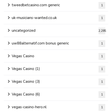
tweedbetcasino.com generic
1
uk-musicians-wanted.co.uk
1
uncategorized
2,285
uw88alternatif.com bonus generic
1
Vegas Casino
1
Vegas Casino (1)
1
Vegas Casino (3)
1
Vegas Casino (6)
1
vegas-casino-hero.nl
1