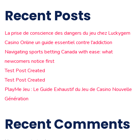
Recent Posts
La prise de conscience des dangers du jeu chez Luckygem
Casino Online un guide essentiel contre l'addiction
Navigating sports betting Canada with ease: what
newcomers notice first
Test Post Created
Test Post Created
PlayMe Jeu : Le Guide Exhaustif du Jeu de Casino Nouvelle
Génération
Recent Comments