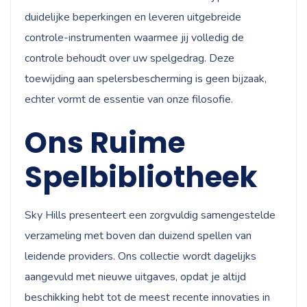
duidelijke beperkingen en leveren uitgebreide
controle-instrumenten waarmee jij volledig de
controle behoudt over uw spelgedrag. Deze
toewijding aan spelersbescherming is geen bijzaak,
echter vormt de essentie van onze filosofie.
Ons Ruime
Spelbibliotheek
Sky Hills presenteert een zorgvuldig samengestelde
verzameling met boven dan duizend spellen van
leidende providers. Ons collectie wordt dagelijks
aangevuld met nieuwe uitgaves, opdat je altijd
beschikking hebt tot de meest recente innovaties in