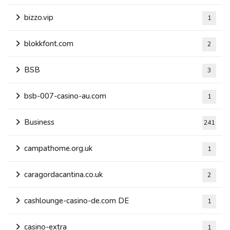
bizzo.vip
1
blokkfont.com
2
BSB
3
bsb-007-casino-au.com
1
Business
241
campathome.org.uk
1
caragordacantina.co.uk
2
cashlounge-casino-de.com DE
1
casino-extra
1