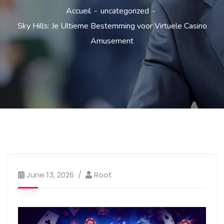
Accueil
uncategorized
Sky Hills: Je Ultieme Bestemming voor Virtuele Casino
Amusement
June 13, 2026
Root