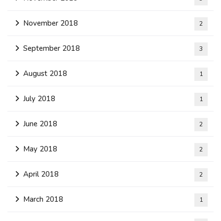
November 2018
2
September 2018
3
August 2018
1
July 2018
1
June 2018
2
May 2018
2
April 2018
2
March 2018
1