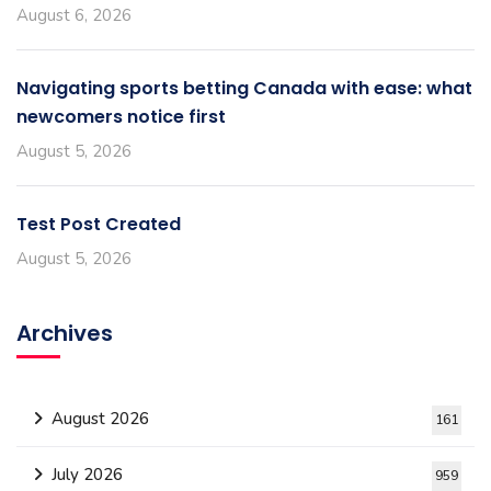
August 6, 2026
Navigating sports betting Canada with ease: what
newcomers notice first
August 5, 2026
Test Post Created
August 5, 2026
Archives
August 2026
161
July 2026
959