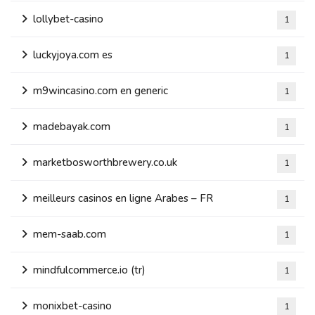
lollybet-casino
1
luckyjoya.com es
1
m9wincasino.com en generic
1
madebayak.com
1
marketbosworthbrewery.co.uk
1
meilleurs casinos en ligne Arabes – FR
1
mem-saab.com
1
mindfulcommerce.io (tr)
1
monixbet-casino
1