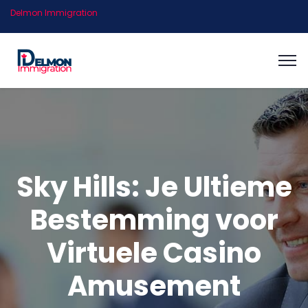
Delmon Immigration
Sky Hills: Je Ultieme
Bestemming voor
Virtuele Casino
Amusement