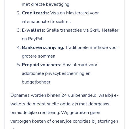
met directe bevestiging
Creditcards:
Visa en Mastercard voor
internationale flexibiliteit
E-wallets:
Snelle transacties via Skrill, Neteller
en PayPal
Bankoverschrijving:
Traditionele methode voor
grotere sommen
Prepaid vouchers:
Paysafecard voor
additionele privacybescherming en
budgetbeheer
Opnames worden binnen 24 uur behandeld, waarbij e-
wallets de meest snelle optie zijn met doorgaans
onmiddellijke creditering. Wij gebruiken geen
verborgen kosten of oneerlijke condities bij stortingen