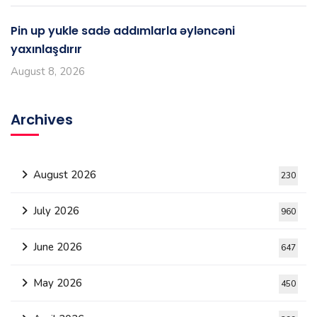
Pin up yukle sadə addımlarla əyləncəni
yaxınlaşdırır
August 8, 2026
Archives
August 2026
230
July 2026
960
June 2026
647
May 2026
450