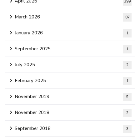
April 2026
399
March 2026
87
January 2026
1
September 2025
1
July 2025
2
February 2025
1
November 2019
5
November 2018
2
September 2018
3