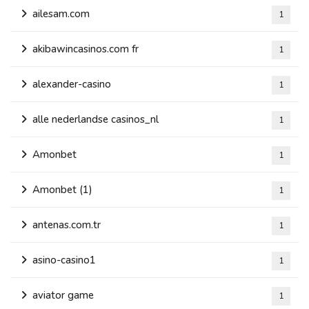
ailesam.com
1
akibawincasinos.com fr
1
alexander-casino
1
alle nederlandse casinos_nl
1
Amonbet
1
Amonbet (1)
1
antenas.com.tr
1
asino-casino1
1
aviator game
1