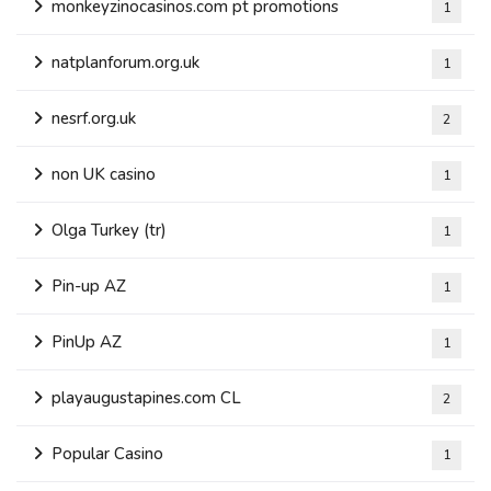
monkeyzinocasinos.com pt promotions
1
natplanforum.org.uk
1
nesrf.org.uk
2
non UK casino
1
Olga Turkey (tr)
1
Pin-up AZ
1
PinUp AZ
1
playaugustapines.com CL
2
Popular Casino
1