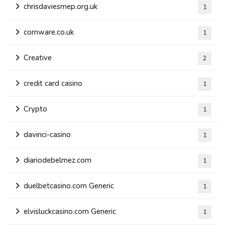
chrisdaviesmep.org.uk
1
cornware.co.uk
1
Creative
2
credit card casino
1
Crypto
1
davinci-casino
1
diariodebelmez.com
1
duelbetcasino.com Generic
1
elvisluckcasino.com Generic
1