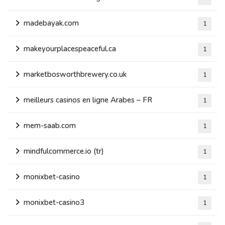
madebayak.com
1
makeyourplacespeaceful.ca
1
marketbosworthbrewery.co.uk
1
meilleurs casinos en ligne Arabes – FR
1
mem-saab.com
1
mindfulcommerce.io (tr)
1
monixbet-casino
1
monixbet-casino3
1