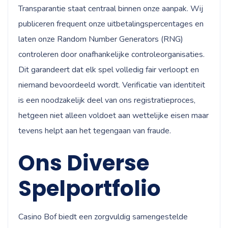
Transparantie staat centraal binnen onze aanpak. Wij
publiceren frequent onze uitbetalingspercentages en
laten onze Random Number Generators (RNG)
controleren door onafhankelijke controleorganisaties.
Dit garandeert dat elk spel volledig fair verloopt en
niemand bevoordeeld wordt. Verificatie van identiteit
is een noodzakelijk deel van ons registratieproces,
hetgeen niet alleen voldoet aan wettelijke eisen maar
tevens helpt aan het tegengaan van fraude.
Ons Diverse
Spelportfolio
Casino Bof biedt een zorgvuldig samengestelde