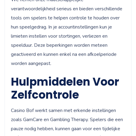
verantwoordelijkheid serieus en bieden verschillende
tools om spelers te helpen controle te houden over
hun speelgedrag. In je accountinstellingen kun je
limieten instellen voor stortingen, verliezen en
speelduur. Deze beperkingen worden meteen
geactiveerd en kunnen enkel na een afkoelperiode
worden aangepast.
Hulpmiddelen Voor
Zelfcontrole
Casino Bof werkt samen met erkende instellingen
zoals GamCare en Gambling Therapy. Spelers die een
pauze nodig hebben, kunnen gaan voor een tijdelijke