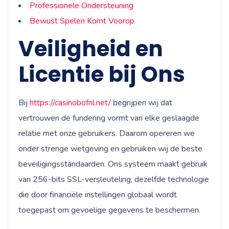
Professionele Ondersteuning
Bewust Spelen Komt Voorop
Veiligheid en
Licentie bij Ons
Bij
https://casinobofnl.net/
begrijpen wij dat
vertrouwen de fundering vormt van elke geslaagde
relatie met onze gebruikers. Daarom opereren we
onder strenge wetgeving en gebruiken wij de beste
beveiligingsstandaarden. Ons systeem maakt gebruik
van 256-bits SSL-versleuteling, dezelfde technologie
die door financiële instellingen globaal wordt
toegepast om gevoelige gegevens te beschermen.