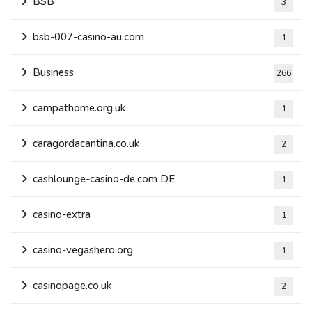
BSB
3
bsb-007-casino-au.com
1
Business
266
campathome.org.uk
1
caragordacantina.co.uk
2
cashlounge-casino-de.com DE
1
casino-extra
1
casino-vegashero.org
1
casinopage.co.uk
2