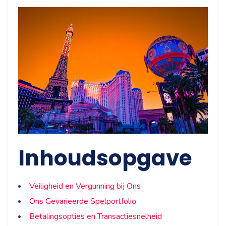
Inhoudsopgave
Veiligheid en Vergunning bij Ons
Ons Gevarieerde Spelportfolio
Betalingsopties en Transactiesnelheid