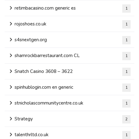
retimbacasino.com generic es
1
rojoshoes.co.uk
1
s4snextgen.org
1
shamrockbarrestaurant.com CL
1
Snatch Casino 3608 – 3622
1
spinhublogin.com en generic
1
stnicholascommunitycentre.co.uk
1
Strategy
2
talenthrltd.co.uk
1