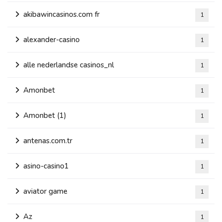
akibawincasinos.com fr
1
alexander-casino
1
alle nederlandse casinos_nl
1
Amonbet
1
Amonbet (1)
1
antenas.com.tr
1
asino-casino1
1
aviator game
1
Az
1