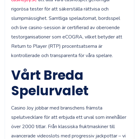
rigorösa tester för att säkerställa rättvisa och
slumpmässighet. Samtliga spelautomat, bordsspel
och live casino-session är certifierad av oberoende
testorganisationer som eCOGRA, vilket betyder att
Return to Player (RTP) procentsatserna är
kontrollerade och transparenta för våra spelare.
Vårt Breda
Spelurvalet
Casino Joy jobbar med branschens främsta
spelutvecklare för att erbjuda ett urval som innehåller
över 2000 titlar. Från klassiska fruktmaskiner till
avancerade videoslots med progressiv jackpottar – vi