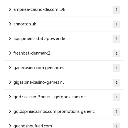
empirea-casino-de.com DE
1
ennorton.uk
1
equipment-statt-power.de
1
freshbet-denmark2
1
ganecasino.com generic es
1
gigaspinz-casino-games.nl
1
godz casino Bonus – getgodz.com de
1
goldspiniacasinos.com promotions generic
1
guangzhoufuari.com
1