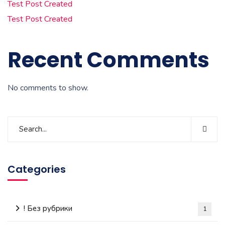
Test Post Created
Test Post Created
Recent Comments
No comments to show.
Categories
! Без рубрики
1