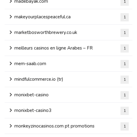
madebayak.com
1
makeyourplacespeaceful.ca
1
marketbosworthbrewery.co.uk
1
meilleurs casinos en ligne Arabes – FR
1
mem-saab.com
1
mindfulcommerce.io (tr)
1
monixbet-casino
1
monixbet-casino3
1
monkeyzinocasinos.com pt promotions
1