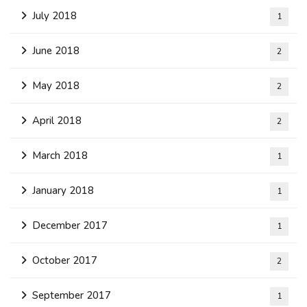
July 2018
1
June 2018
2
May 2018
2
April 2018
2
March 2018
1
January 2018
1
December 2017
1
October 2017
2
September 2017
1