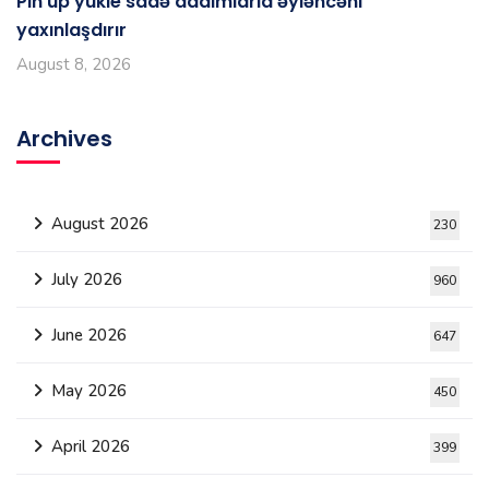
Pin up yukle sadə addımlarla əyləncəni
yaxınlaşdırır
August 8, 2026
Archives
August 2026
230
July 2026
960
June 2026
647
May 2026
450
April 2026
399