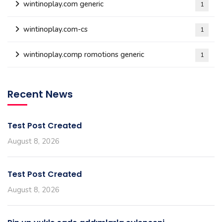
wintinoplay.com generic
1
wintinoplay.com-cs
1
wintinoplay.comp romotions generic
1
Recent News
Test Post Created
August 8, 2026
Test Post Created
August 8, 2026