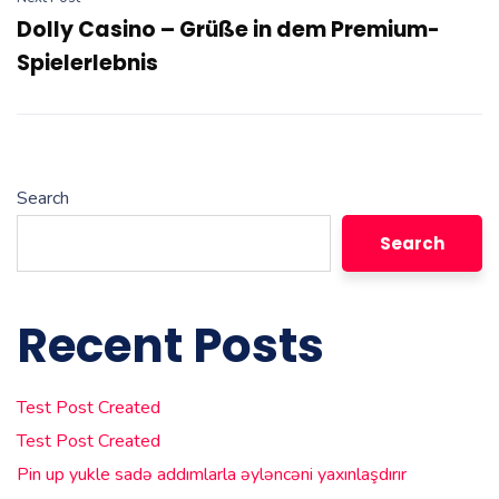
Dolly Casino – Grüße in dem Premium-
Spielerlebnis
Search
Search
Recent Posts
Test Post Created
Test Post Created
Pin up yukle sadə addımlarla əyləncəni yaxınlaşdırır