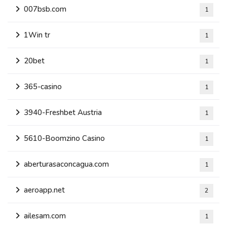
007bsb.com
1
1Win tr
1
20bet
1
365-casino
1
3940-Freshbet Austria
1
5610-Boomzino Casino
1
aberturasaconcagua.com
1
aeroapp.net
2
ailesam.com
1