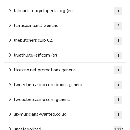
talmudic-encyclopedia.org (en)
1
terracasino.net Generic
2
thebutchers.club CZ
1
truathlete-isff.com (tr)
1
ttcasino.net promotions generic
1
tweedbetcasino.com bonus generic
1
tweedbetcasino.com generic
1
uk-musicians-wanted.co.uk
1
uncategorized
2,324