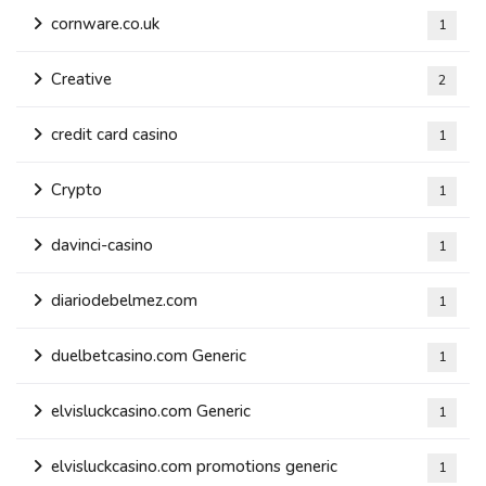
cornware.co.uk
1
Creative
2
credit card casino
1
Crypto
1
davinci-casino
1
diariodebelmez.com
1
duelbetcasino.com Generic
1
elvisluckcasino.com Generic
1
elvisluckcasino.com promotions generic
1