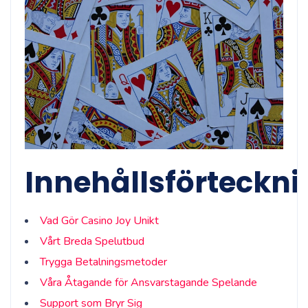
Innehållsförteckn
Vad Gör Casino Joy Unikt
Vårt Breda Spelutbud
Trygga Betalningsmetoder
Våra Åtagande för Ansvarstagande Spelande
Support som Bryr Sig