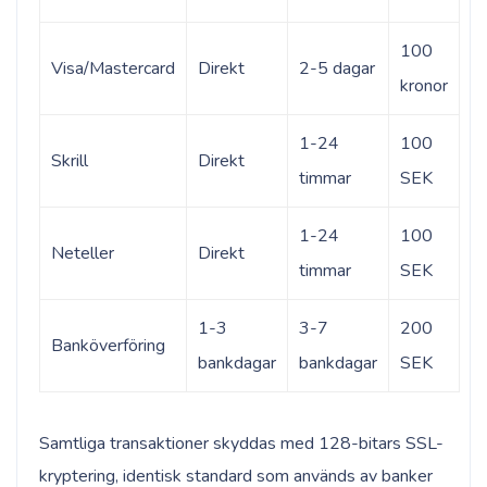
100
Visa/Mastercard
Direkt
2-5 dagar
kronor
1-24
100
Skrill
Direkt
timmar
SEK
1-24
100
Neteller
Direkt
timmar
SEK
1-3
3-7
200
Banköverföring
bankdagar
bankdagar
SEK
Samtliga transaktioner skyddas med 128-bitars SSL-
kryptering, identisk standard som används av banker