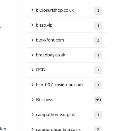
bilbosurfshop.co.uk
1
bizzo.vip
1
s
blokkfont.com
2
breedbay.co.uk
1
BSB
3
bsb-007-casino-au.com
1
Business
261
campathome.org.uk
1
len
caragordacantina.co.uk
2