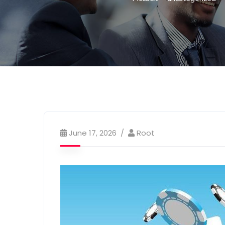
June 17, 2026
Root