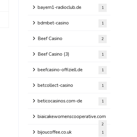
bayern1-radioclub.de
1
bdmbet-casino
1
Beef Casino
2
Beef Casino (3)
1
beefcasino-offiziell.de
1
betcollect-casino
1
beticocasinos.com-de
1
biaicakewomenscooperative.com
2
bijoucoffee.co.uk
1