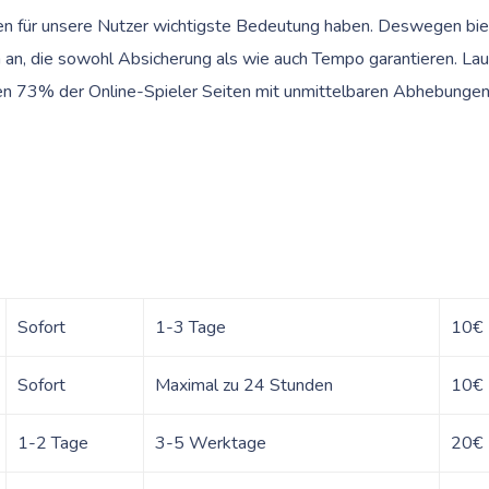
nen für unsere Nutzer wichtigste Bedeutung haben. Deswegen bi
 an, die sowohl Absicherung als wie auch Tempo garantieren. Lau
n 73% der Online-Spieler Seiten mit unmittelbaren Abhebungen
Sofort
1-3 Tage
10€
Sofort
Maximal zu 24 Stunden
10€
1-2 Tage
3-5 Werktage
20€