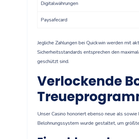
Digitalwährungen
Paysafecard
Jegliche Zahlungen bei Quickwin werden mit ak
Sicherheitsstandards entsprechen den maximal
geschützt sind.
Verlockende B
Treueprogramm
Unser Casino honoriert ebenso neue als sowie
Belohnungssystem wurde gestaltet, um größten V