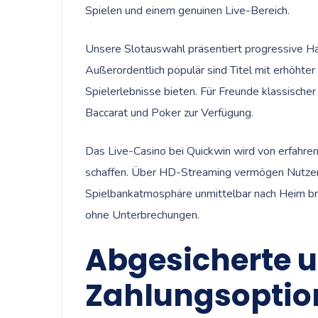
Spielen und einem genuinen Live-Bereich.
Unsere Slotauswahl präsentiert progressive H
Außerordentlich populär sind Titel mit erhöhte
Spielerlebnisse bieten. Für Freunde klassischer
Baccarat und Poker zur Verfügung.
Das Live-Casino bei Quickwin wird von erfahrene
schaffen. Über HD-Streaming vermögen Nutzer i
Spielbankatmosphäre unmittelbar nach Heim brin
ohne Unterbrechungen.
Abgesicherte 
Zahlungsoptio