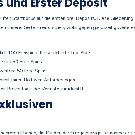
 und Erster Deposit
ften Startbonus auf die ersten drei Deposits. Diese Gliederung
ten unserer Seite zu erforschen, wohingegen gleichzeitig weitere
ch 100 Freispiele für selektierte Top-Slots
 extra 50 Free Spins
weitere 50 Free Spins
 mit fairen Rollover-Anforderungen
n Prozentsatz der Verluste zurückzahlt
xklusiven
ehreren Ebenen, die Kunden durch regelmäßige Teilnahme erzie