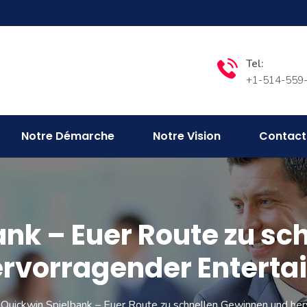
Tel:
+1-514-559
Notre Démarche
Notre Vision
Contact
nk – Euer Route zu s
ervorragender Enterta
Quickwin Spielbank – Euer Route zu schnellen Gewinnen und he