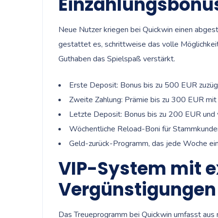
Einzahlungsbonus
Neue Nutzer kriegen bei Quickwin einen abgestu
gestattet es, schrittweise das volle Möglichkei
Guthaben das Spielspaß verstärkt.
Erste Deposit: Bonus bis zu 500 EUR zuzügli
Zweite Zahlung: Prämie bis zu 300 EUR mit
Letzte Deposit: Bonus bis zu 200 EUR und 
Wöchentliche Reload-Boni für Stammkunden
Geld-zurück-Programm, das jede Woche eine
VIP-System mit e
Vergünstigungen
Das Treueprogramm bei Quickwin umfasst aus m