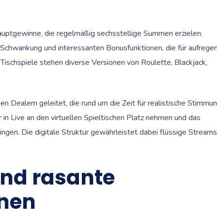
auptgewinne, die regelmäßig sechsstellige Summen erzielen.
r Schwankung und interessanten Bonusfunktionen, die für aufrege
 Tischspiele stehen diverse Versionen von Roulette, Blackjack,
n Dealern geleitet, die rund um die Zeit für realistische Stimmu
n Live an den virtuellen Spieltischen Platz nehmen und das
gen. Die digitale Struktur gewährleistet dabei flüssige Streams
und rasante
nen