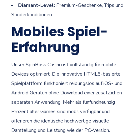
Diamant-Level:
Premium-Geschenke, Trips und
Sonderkonditionen
Mobiles Spiel-
Erfahrung
Unser SpinBoss Casino ist vollständig für mobile
Devices optimiert. Die innovative HTML5-basierte
Spielplattform funktioniert reibungslos auf iOS- und
Android Geräten ohne Download einer zusätzlichen
separaten Anwendung. Mehr als fünfundneunzig
Prozent aller Games sind mobil verfügbar und
offerieren die identische hochwertige visuelle
Darstellung und Leistung wie der PC-Version.