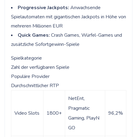
Progressive Jackpots:
Anwachsende
Spielautomaten mit gigantischen Jackpots in Höhe von
mehreren Millionen EUR
Quick Games:
Crash Games, Würfel-Games und
zusätzliche Sofortgewinn-Spiele
Spielkategorie
Zahl der verfügbaren Spiele
Populäre Provider
Durchschnittlicher RTP
NetEnt,
Pragmatic
Video Slots
1800+
96,2%
Gaming, PlayN
GO