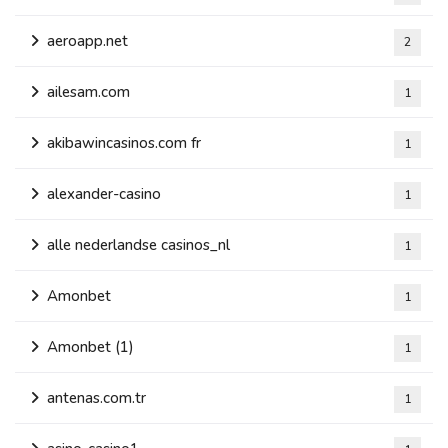
aeroapp.net
2
ailesam.com
1
akibawincasinos.com fr
1
alexander-casino
1
alle nederlandse casinos_nl
1
Amonbet
1
Amonbet (1)
1
antenas.com.tr
1