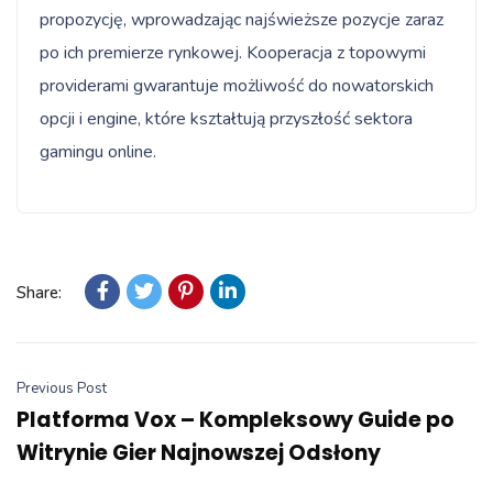
propozycję, wprowadzając najświeższe pozycje zaraz
po ich premierze rynkowej. Kooperacja z topowymi
providerami gwarantuje możliwość do nowatorskich
opcji i engine, które kształtują przyszłość sektora
gamingu online.
Share:
Previous Post
Platforma Vox – Kompleksowy Guide po
Witrynie Gier Najnowszej Odsłony