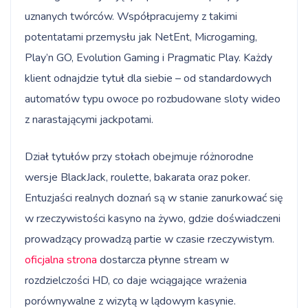
uznanych twórców. Współpracujemy z takimi
potentatami przemysłu jak NetEnt, Microgaming,
Play’n GO, Evolution Gaming i Pragmatic Play. Każdy
klient odnajdzie tytuł dla siebie – od standardowych
automatów typu owoce po rozbudowane sloty wideo
z narastającymi jackpotami.
Dział tytułów przy stołach obejmuje różnorodne
wersje BlackJack, roulette, bakarata oraz poker.
Entuzjaści realnych doznań są w stanie zanurkować się
w rzeczywistości kasyno na żywo, gdzie doświadczeni
prowadzący prowadzą partie w czasie rzeczywistym.
oficjalna strona
dostarcza płynne stream w
rozdzielczości HD, co daje wciągające wrażenia
porównywalne z wizytą w lądowym kasynie.