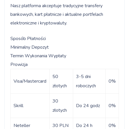
Nasz platforma akceptuje tradycyjne transfery
bankowych, kart płatnicze i aktualne portfelach
elektroniczne i kryptowaluty.
Sposób Płatności
Minimalny Depozyt
Termin Wykonania Wypłaty
Prowizja
50
3-5 dni
Visa/Mastercard
0%
złotych
roboczych
30
Skrill
Do 24 godz
0%
złotych
Neteller
30 PLN
Do 24 h
0%