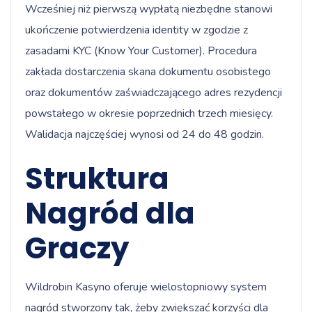
Wcześniej niż pierwszą wypłatą niezbędne stanowi
ukończenie potwierdzenia identity w zgodzie z
zasadami KYC (Know Your Customer). Procedura
zakłada dostarczenia skana dokumentu osobistego
oraz dokumentów zaświadczającego adres rezydencji
powstałego w okresie poprzednich trzech miesięcy.
Walidacja najczęściej wynosi od 24 do 48 godzin.
Struktura
Nagród dla
Graczy
Wildrobin Kasyno oferuje wielostopniowy system
nagród stworzony tak, żeby zwiększać korzyści dla