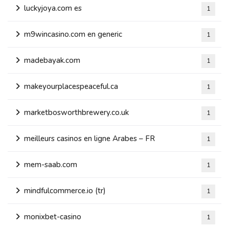
luckyjoya.com es
1
m9wincasino.com en generic
1
madebayak.com
1
makeyourplacespeaceful.ca
1
marketbosworthbrewery.co.uk
1
meilleurs casinos en ligne Arabes – FR
1
mem-saab.com
1
mindfulcommerce.io (tr)
1
monixbet-casino
1