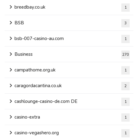
breedbay.co.uk
1
BSB
3
bsb-007-casino-au.com
1
Business
270
campathome.org.uk
1
caragordacantina.co.uk
2
cashlounge-casino-de.com DE
1
casino-extra
1
casino-vegashero.org
1