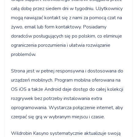
całą dobę przez siedem dni w tygodniu. Użytkownicy
mogą nawiązać kontakt się z nami za pomocą czat na
żywo, email lub form kontaktowy. Posiadamy
doradców posługujących się po polskim, co eliminuje
ograniczenia porozumienia i ułatwia rozwiązanie
problemów.
Strona jest w pełnej responsywna i dostosowana do
urządzeń mobilnych. Program mobilna oferowana na
OS iOS a także Android daje dostęp do całej kolekcji
rozgrywek bez potrzeby instalowania extra
oprogramowania. Wystarcza połączenie internet, aby
czerpać się grą w wybranym miejscu i czasie.
Wildrobin Kasyno systematycznie aktualizuje swoją