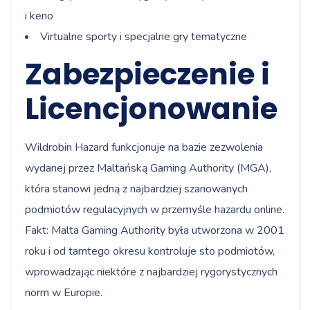
i keno
Virtualne sporty i specjalne gry tematyczne
Zabezpieczenie i
Licencjonowanie
Wildrobin Hazard funkcjonuje na bazie zezwolenia
wydanej przez Maltańską Gaming Authority (MGA),
która stanowi jedną z najbardziej szanowanych
podmiotów regulacyjnych w przemyśle hazardu online.
Fakt: Malta Gaming Authority była utworzona w 2001
roku i od tamtego okresu kontroluje sto podmiotów,
wprowadzając niektóre z najbardziej rygorystycznych
norm w Europie.