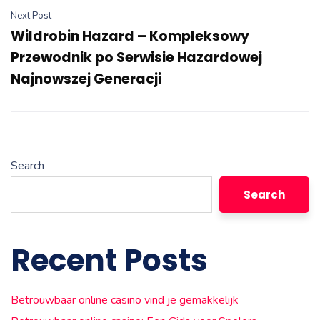
Next Post
Wildrobin Hazard – Kompleksowy
Przewodnik po Serwisie Hazardowej
Najnowszej Generacji
Search
Search
Recent Posts
Betrouwbaar online casino vind je gemakkelijk