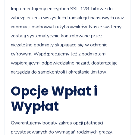
Implementujemy encryption SSL 128-bitowe do
zabezpieczenia wszystkich transakcji finansowych oraz
informacji osobowych użytkowników. Nasze systemy
zostają systematycznie kontrolowane przez
niezależne podmioty skupiające się w ochronie
cyfrowym. Współpracujemy też z podmiotami
wspierającymi odpowiedzialne hazard, dostarczając
narzędzia do samokontroli i określania limitów.
Opcje Wpłat i
Wypłat
Gwarantujemy bogaty zakres opcji płatności
przystosowanych do wymagań rodzimych graczy.