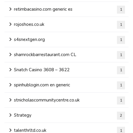
retimbacasino.com generic es
1
rojoshoes.co.uk
1
s4snextgen.org
1
shamrockbarrestaurant.com CL
1
Snatch Casino 3608 – 3622
1
spinhublogin.com en generic
1
stnicholascommunitycentre.co.uk
1
Strategy
2
talenthrltd.co.uk
1