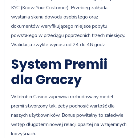
KYC (Know Your Customer). Przebieg zakłada
wysłania skanu dowodu osobistego oraz
dokumentów weryfikującego miejsce pobytu
powstałego w przeciągu poprzednich trzech miesięcy.
Walidacja zwykle wynosi od 24 do 48 godz.
System Premii
dla Graczy
Wildrobin Casino zapewnia rozbudowany model
premii stworzony tak, żeby podnosić wartość dla
naszych użytkowników. Bonus powitalny to zaledwie
wstęp długoterminowej relacji opartej na wzajemnych
korzyściach.