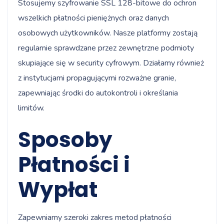
Stosujemy szyfrowanie SSL 128-bitowe do ochron
wszelkich płatności pieniężnych oraz danych
osobowych użytkowników. Nasze platformy zostają
regularnie sprawdzane przez zewnętrzne podmioty
skupiające się w security cyfrowym. Działamy również
z instytucjami propagującymi rozważne granie,
zapewniając środki do autokontroli i określania
limitów.
Sposoby
Płatności i
Wypłat
Zapewniamy szeroki zakres metod płatności