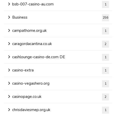
bsb-007-casino-au.com
1
Business
256
campathome.org.uk
1
caragordacantina.co.uk
2
cashlounge-casino-de.com DE
1
casino-extra
1
casino-vegashero.org
1
casinopage.co.uk
2
chrisdaviesmep.org.uk
1