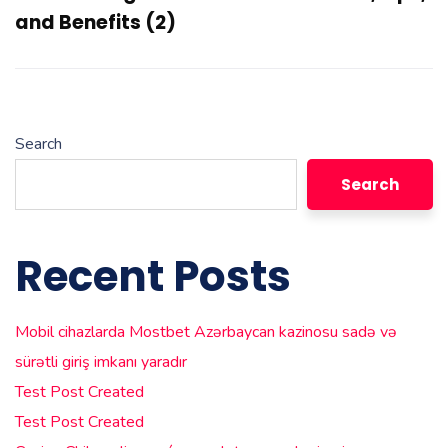
and Benefits (2)
Search
Search
Recent Posts
Mobil cihazlarda Mostbet Azərbaycan kazinosu sadə və
sürətli giriş imkanı yaradır
Test Post Created
Test Post Created