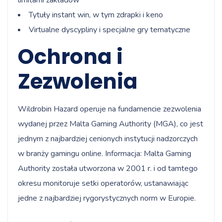
limitami zakładów
Tytuły instant win, w tym zdrapki i keno
Virtualne dyscypliny i specjalne gry tematyczne
Ochrona i
Zezwolenia
Wildrobin Hazard operuje na fundamencie zezwolenia
wydanej przez Malta Gaming Authority (MGA), co jest
jednym z najbardziej cenionych instytucji nadzorczych
w branży gamingu online. Informacja: Malta Gaming
Authority została utworzona w 2001 r. i od tamtego
okresu monitoruje setki operatorów, ustanawiając
jedne z najbardziej rygorystycznych norm w Europie.