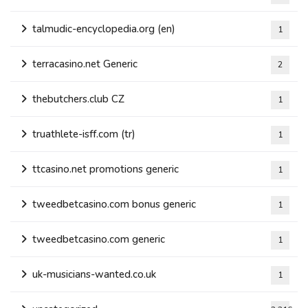
talmudic-encyclopedia.org (en)
1
terracasino.net Generic
2
thebutchers.club CZ
1
truathlete-isff.com (tr)
1
ttcasino.net promotions generic
1
tweedbetcasino.com bonus generic
1
tweedbetcasino.com generic
1
uk-musicians-wanted.co.uk
1