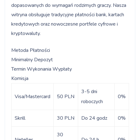
dopasowanych do wymagań rodzimych graczy. Nasza
witryna obsługuje tradycyjne płatności bank, kartach
kredytowych oraz nowoczesne portfele cyfrowe i
kryptowaluty.
Metoda Płatności
Minimalny Depozyt
Termin Wykonania Wypłaty
Komisja
3-5 dni
Visa/Mastercard
50 PLN
0%
roboczych
Skrill
30 PLN
Do 24 godz
0%
30
Neteller
Do 24 h
0%