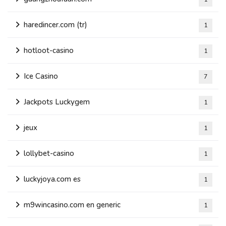
haredincer.com (tr)
1
hotloot-casino
1
Ice Casino
7
Jackpots Luckygem
1
jeux
1
lollybet-casino
1
luckyjoya.com es
1
m9wincasino.com en generic
1