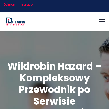
Delmon Immigration
Wildrobin Hazard –
Kompleksowy
Przewodnik po
Serwisie