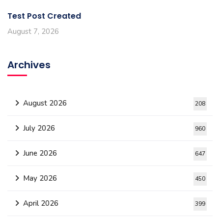
Test Post Created
August 7, 2026
Archives
August 2026
208
July 2026
960
June 2026
647
May 2026
450
April 2026
399