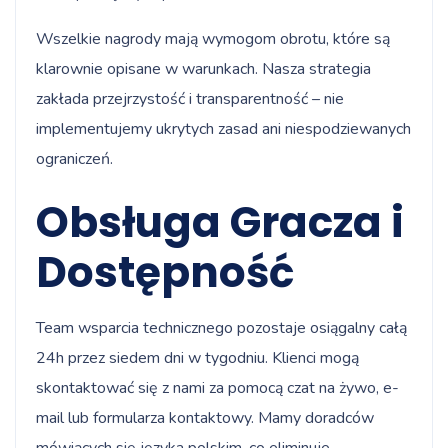
Wszelkie nagrody mają wymogom obrotu, które są
klarownie opisane w warunkach. Nasza strategia
zakłada przejrzystość i transparentność – nie
implementujemy ukrytych zasad ani niespodziewanych
ograniczeń.
Obsługa Gracza i
Dostępność
Team wsparcia technicznego pozostaje osiągalny całą
24h przez siedem dni w tygodniu. Klienci mogą
skontaktować się z nami za pomocą czat na żywo, e-
mail lub formularza kontaktowy. Mamy doradców