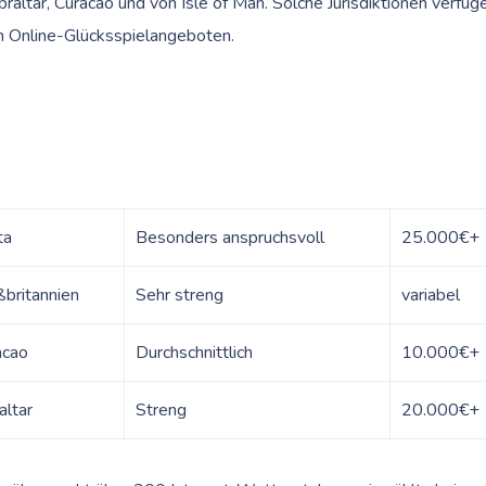
altar, Curacao und von Isle of Man. Solche Jurisdiktionen verfüg
n Online-Glücksspielangeboten.
ta
Besonders anspruchsvoll
25.000€+
ßbritannien
Sehr streng
variabel
acao
Durchschnittlich
10.000€+
altar
Streng
20.000€+