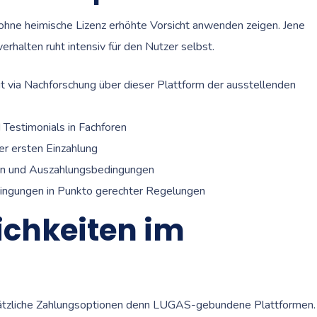
 ohne heimische Lizenz erhöhte Vorsicht anwenden zeigen. Jene
halten ruht intensiv für den Nutzer selbst.
t via Nachforschung über dieser Plattform der ausstellenden
Testimonials in Fachforen
er ersten Einzahlung
en und Auszahlungsbedingungen
ingungen in Punkto gerechter Regelungen
chkeiten im
 zusätzliche Zahlungsoptionen denn LUGAS-gebundene Plattformen.