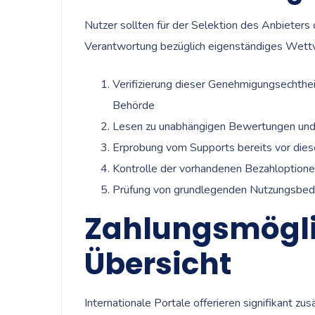
Nutzer sollten für der Selektion des Anbieters
Verantwortung bezüglich eigenständiges Wettver
Verifizierung dieser Genehmigungsechthei
Behörde
Lesen zu unabhängigen Bewertungen und 
Erprobung vom Supports bereits vor dies
Kontrolle der vorhandenen Bezahloption
Prüfung von grundlegenden Nutzungsbed
Zahlungsmögli
Übersicht
Internationale Portale offerieren signifikant