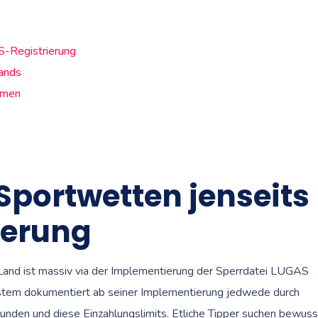
-Registrierung
lands
rmen
Sportwetten jenseits
ierung
Land ist massiv via der Implementierung der Sperrdatei LUGAS
ystem dokumentiert ab seiner Implementierung jedwede durch
nden und diese Einzahlungslimits. Etliche Tipper suchen bewuss