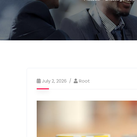
July 2, 2026
Root