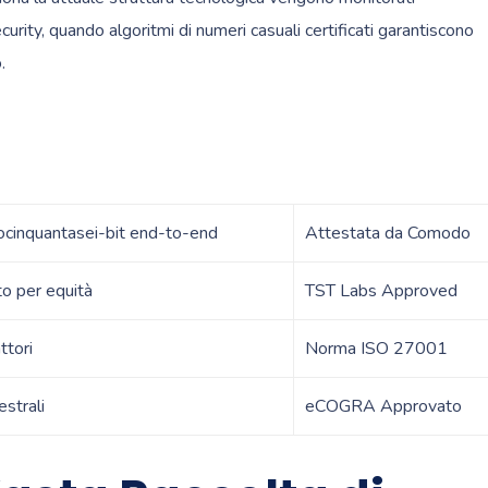
urity, quando algoritmi di numeri casuali certificati garantiscono
.
cinquantasei-bit end-to-end
Attestata da Comodo
o per equità
TST Labs Approved
ttori
Norma ISO 27001
estrali
eCOGRA Approvato