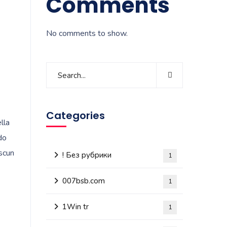
Comments
No comments to show.
Categories
lla
do
ascun
! Без рубрики
1
007bsb.com
1
1Win tr
1