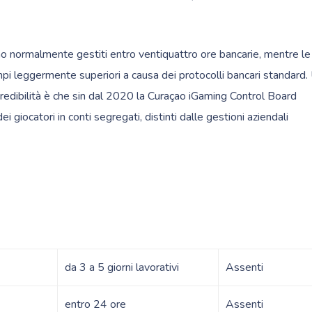
ngono normalmente gestiti entro ventiquattro ore bancarie, mentre le
empi leggermente superiori a causa dei protocolli bancari standard.
credibilità è che sin dal 2020 la Curaçao iGaming Control Board
ei giocatori in conti segregati, distinti dalle gestioni aziendali
da 3 a 5 giorni lavorativi
Assenti
entro 24 ore
Assenti