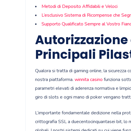
Metodi di Deposito Affidabili e Veloci
L’esclusivo Sistema di Ricompense che Segn
Supporto Qualificato Sempre al Vostro Fian
Autorizzazione 
Principali Pila
Qualora si tratta di gaming online, la sicurezza c
nostra piattaforma.
winnita casino
funziona sott
parametri elevati di aderenza normativa e limpide
giro di slots e ogni mano di poker vengano trattat
L’importante fondamentale dedizione nella prote
crittografia SSL a duecentocinquantasei bit, lo m
globali. I nostri sistemi dedicati su cui viene f