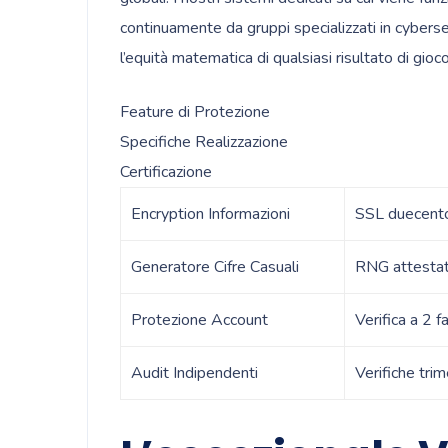
continuamente da gruppi specializzati in cybersec
l’equità matematica di qualsiasi risultato di gioco
Feature di Protezione
Specifiche Realizzazione
Certificazione
Encryption Informazioni
SSL duecento
Generatore Cifre Casuali
RNG attestat
Protezione Account
Verifica a 2 fa
Audit Indipendenti
Verifiche trim